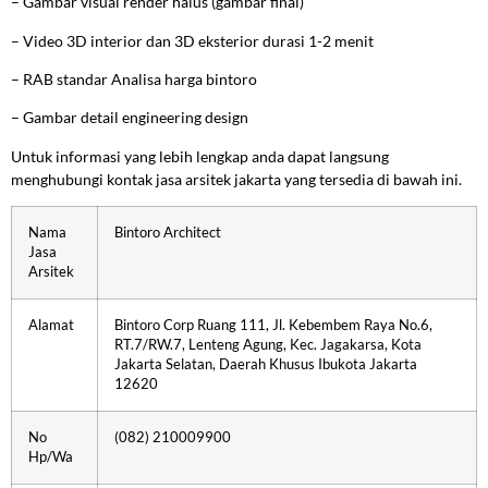
–
Gambar visual render halus (gambar final)
–
Video 3D interior dan 3D eksterior durasi 1-2 menit
–
RAB standar Analisa harga bintoro
–
Gambar detail engineering design
Untuk informasi yang lebih lengkap anda dapat langsung
menghubungi kontak jasa arsitek jakarta yang tersedia di bawah ini.
Nama
Bintoro Architect
Jasa
Arsitek
Alamat
Bintoro Corp Ruang 111, Jl. Kebembem Raya No.6,
RT.7/RW.7, Lenteng Agung, Kec. Jagakarsa, Kota
Jakarta Selatan, Daerah Khusus Ibukota Jakarta
12620
No
(082) 210009900
Hp/Wa