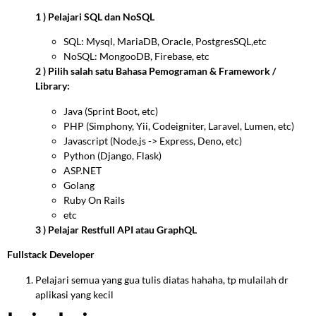
1 ) Pelajari SQL dan NoSQL
SQL: Mysql, MariaDB, Oracle, PostgresSQL,etc
NoSQL: MongooDB, Firebase, etc
2 ) Pilih salah satu Bahasa Pemograman & Framework /
Library:
Java (Sprint Boot, etc)
PHP (Simphony, Yii, Codeigniter, Laravel, Lumen, etc)
Javascript (Node.js -> Express, Deno, etc)
Python (Django, Flask)
ASP.NET
Golang
Ruby On Rails
etc
3 ) Pelajar Restfull API atau GraphQL
Fullstack Developer
Pelajari semua yang gua tulis diatas hahaha, tp mulailah dr
aplikasi yang kecil