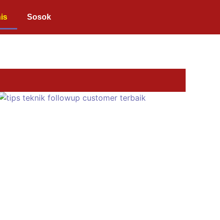
is
Sosok