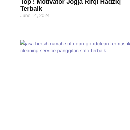
Top ! Motivator Jogja Rifqi Hadziq
Terbaik
June 14, 2024