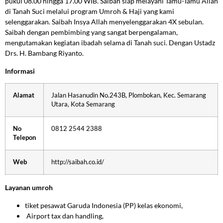
pukul 08.00 hingga 17.00 WIB. Saibah siap melayani Tamu-Tamu Allah
di Tanah Suci melalui program Umroh & Haji yang kami
selenggarakan. Saibah Insya Allah menyelenggarakan 4X sebulan.
Saibah dengan pembimbing yang sangat berpengalaman,
mengutamakan kegiatan ibadah selama di Tanah suci. Dengan Ustadz
Drs. H. Bambang Riyanto.
Informasi
Alamat
Jalan Hasanudin No.243B, Plombokan, Kec. Semarang
Utara, Kota Semarang
No
0812 2544 2388
Telepon
Web
http://saibah.co.id/
Layanan umroh
tiket pesawat Garuda Indonesia (PP) kelas ekonomi,
Airport tax dan handling,