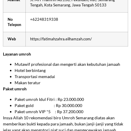
Tengah, Kota Semarang, Jawa Tengah 50133
No
+62248319338
Telepon
Web
https://fatimahzahra.eilhamzah.com/
Layanan umroh
Mutawif profesional dan mengerti akan kebutuhan jamaah
Hotel berbintang
Transportasi memadai
Makan teratur
Paket umroh
Paket umroh Idul Fitri
: Rp 23.000.000
Paket gold
: Rp 30.000.000
Paket umroh VIP *5
: Rp 37.200.000
Insya Allah 10 rekomendasi biro Umroh Semarang diatas akan
memberikan bukti kepada para jamaah, bukan janji-janji yang tidak
jelas yang akan mengotori niat suci dan mengecewakan jamaah