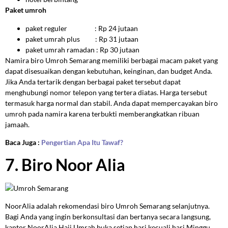
Paket umroh
paket reguler
: Rp 24 jutaan
paket umrah plus
: Rp 31 jutaan
paket umrah ramadan
: Rp 30 jutaan
Namira biro Umroh Semarang memiliki berbagai macam paket yang
dapat disesuaikan dengan kebutuhan, keinginan, dan budget Anda.
Jika Anda tertarik dengan berbagai paket tersebut dapat
menghubungi nomor telepon yang tertera diatas. Harga tersebut
termasuk harga normal dan stabil. Anda dapat mempercayakan biro
umroh pada namira karena terbukti memberangkatkan ribuan
jamaah.
Baca Juga :
Pengertian Apa Itu Tawaf?
7. Biro Noor Alia
NoorAlia adalah rekomendasi biro Umroh Semarang selanjutnya.
Bagi Anda yang ingin berkonsultasi dan bertanya secara langsung,
kantor NoorAlia Haji Umrah buka setiap hari kecuali hari Minggu.