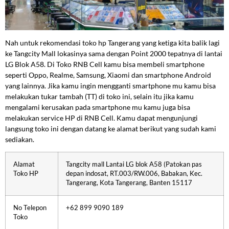
Nah untuk rekomendasi toko hp Tangerang yang ketiga kita balik lagi
ke Tangcity Mall lokasinya sama dengan Point 2000 tepatnya di lantai
LG Blok A58. Di Toko RNB Cell kamu bisa membeli smartphone
seperti Oppo, Realme, Samsung, Xiaomi dan smartphone Android
yang lainnya. Jika kamu ingin mengganti smartphone mu kamu bisa
melakukan tukar tambah (TT) di toko ini, selain itu jika kamu
mengalami kerusakan pada smartphone mu kamu juga bisa
melakukan service HP di RNB Cell. Kamu dapat mengunjungi
langsung toko ini dengan datang ke alamat berikut yang sudah kami
sediakan.
Alamat
Tangcity mall Lantai LG blok A58 (Patokan pas
Toko HP
depan indosat, RT.003/RW.006, Babakan, Kec.
Tangerang, Kota Tangerang, Banten 15117
No Telepon
+62 899 9090 189
Toko