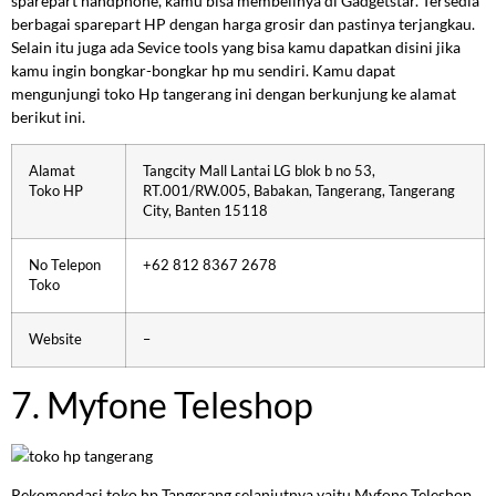
sparepart handphone, kamu bisa membelinya di Gadgetstar. Tersedia
berbagai sparepart HP dengan harga grosir dan pastinya terjangkau.
Selain itu juga ada Sevice tools yang bisa kamu dapatkan disini jika
kamu ingin bongkar-bongkar hp mu sendiri. Kamu dapat
mengunjungi toko Hp tangerang ini dengan berkunjung ke alamat
berikut ini.
Alamat
Tangcity Mall Lantai LG blok b no 53,
Toko HP
RT.001/RW.005, Babakan, Tangerang, Tangerang
City, Banten 15118
No Telepon
+62 812 8367 2678
Toko
Website
–
7. Myfone Teleshop
Rekomendasi toko hp Tangerang selanjutnya yaitu Myfone Teleshop,