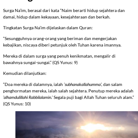
Surga Na’im, berasal dari kata “Naim berarti hidup sejahtera dan
damai, hidup dalam kekayaan, kesejahteraan dan berkah.
Tingkatan Surga Na’im dijelaskan dalam Quran:
“Sesungguhnya orang-orang yang beriman dan mengerjakan
kebajikan, niscaya diberi petunjuk oleh Tuhan karena imannya.
Mereka di dalam surga yang penuh kenikmatan, mengalir di
bawahnya sungai-sungai.” (QS Yunus: 9)
Kemudian dilanjutkan:
“Doa mereka di dalamnya, ialah
‘subhanakallahumma’,
dan salam
penghormatan mereka, ialah salah sejahtera. Penutup mereka adalah
‘alhamdulillahi Rabbilalamin.’
Segala puji bagi Allah Tuhan seluruh alam.”
(QS Yunus: 10)