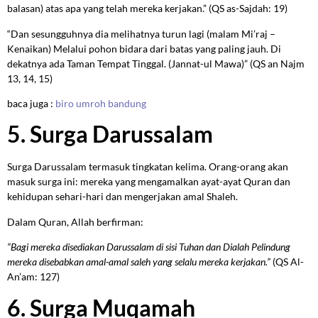
balasan) atas apa yang telah mereka kerjakan.” (QS as-Sajdah: 19)
“Dan sesungguhnya dia melihatnya turun lagi (malam Mi’raj –
Kenaikan) Melalui pohon bidara dari batas yang paling jauh. Di
dekatnya ada Taman Tempat Tinggal. (Jannat-ul Mawa)” (QS an Najm
13, 14, 15)
baca juga :
biro umroh bandung
5. Surga Darussalam
Surga Darussalam termasuk tingkatan kelima. Orang-orang akan
masuk surga ini: mereka yang mengamalkan ayat-ayat Quran dan
kehidupan sehari-hari dan mengerjakan amal Shaleh.
Dalam Quran, Allah berfirman:
“Bagi mereka disediakan Darussalam di sisi Tuhan dan Dialah Pelindung
mereka disebabkan amal-amal saleh yang selalu mereka kerjakan.”
(QS Al-
An’am: 127)
6. Surga Muqamah