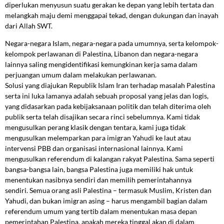
diperlukan menyusun suatu gerakan ke depan yang lebih tertata dan
melangkah maju demi menggapai tekad, dengan dukungan dan inayah
dari Allah SWT.
Negara-negara Islam, negara-negara pada umumnya, serta kelompok-
kelompok perlawanan di Palestina, Libanon dan negara-negara
lainnya saling mengidentifikasi kemungkinan kerja sama dalam
perjuangan umum dalam melakukan perlawanan.
Solusi yang diajukan Republik Islam Iran terhadap masalah Palestina
serta ini luka lamanya adalah sebuah proposal yang jelas dan logis,
yang didasarkan pada kebijaksanaan politik dan telah diterima oleh
publik serta telah disajikan secara rinci sebelumnya. Kami tidak
mengusulkan perang klasik dengan tentara, kami juga tidak
mengusulkan melemparkan para imigran Yahudi ke laut atau
intervensi PBB dan organisasi internasional lainnya. Kami
mengusulkan referendum di kalangan rakyat Palestina. Sama seperti
bangsa-bangsa lain, bangsa Palestina juga memiliki hak untuk
menentukan nasibnya sendiri dan memilih pemerintahannya
sendiri. Semua orang asli Palestina – termasuk Muslim, Kristen dan
Yahudi, dan bukan imigran asing – harus mengambil bagian dalam
referendum umum yang tertib dalam menentukan masa depan
pemerintahan Palestina, apakah mereka tinggal akan di dalam