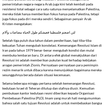
pemerintahan negara-negara Arab juga kini telah kembali pada
resistensi total sebagai cara satu-satunya menyelamatkan Palestina,
mereka tidak hanya memberikan fokus hanya pada Palestina, tetapi
juga fokus pada diri mereka sendiri. Sebagaiman penyair Arab
Kristen mengatakan:
لئن اضعتم فلسطينا فعيشكم طول الحياة مضاضات وآلام
Setelah tiga puluh dua tahun dalam penderitaan, tapi tiba-tiba
kekuatan Tuhan mengubah konstelasi. Kemenangan Revolusi Islam di
Iran pada tahun 1979 benar-benar mengubah kondisi dan mulai
membuka lembaran baru. Di antara efek global menakjubkan dari
Revolusi ini adalah memberikan pukulan kuat terhadap kebijakan
arogan pemerintah Zionis. Pernyataan-pernyataan para pemimpin
rezim menarik untuk dibaca karena menunjukkan bagaimana mereka
sesungguhnya berada dalam situasi kecemasan.
Selama beberapa minggu pertama setelah kemenangan Revolusi,
kedutaan Israel di Teheran ditutup dan stafnya diusir. Kemudian
pembukaan kantor kedutaan resmi diberikan kepada Organisasi
Pembebasan Palestina (PLO). Imam yang murah hati mengumumkan
bahwa salah satu tujuan Revolusi adalah untuk membebaskan bangsa