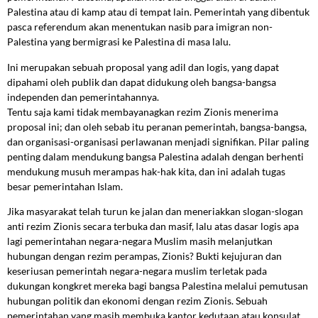
Palestina atau di kamp atau di tempat lain. Pemerintah yang dibentuk
pasca referendum akan menentukan nasib para imigran non-
Palestina yang bermigrasi ke Palestina di masa lalu.
Ini merupakan sebuah proposal yang adil dan logis, yang dapat
dipahami oleh publik dan dapat didukung oleh bangsa-bangsa
independen dan pemerintahannya.
Tentu saja kami tidak membayanagkan rezim Zionis menerima
proposal ini; dan oleh sebab itu peranan pemerintah, bangsa-bangsa,
dan organisasi-organisasi perlawanan menjadi signifikan. Pilar paling
penting dalam mendukung bangsa Palestina adalah dengan berhenti
mendukung musuh merampas hak-hak kita, dan ini adalah tugas
besar pemerintahan Islam.
Jika masyarakat telah turun ke jalan dan meneriakkan slogan-slogan
anti rezim Zionis secara terbuka dan masif, lalu atas dasar logis apa
lagi pemerintahan negara-negara Muslim masih melanjutkan
hubungan dengan rezim perampas, Zionis? Bukti kejujuran dan
keseriusan pemerintah negara-negara muslim terletak pada
dukungan kongkret mereka bagi bangsa Palestina melalui pemutusan
hubungan politik dan ekonomi dengan rezim Zionis. Sebuah
pemerintahan yang masih membuka kantor kedutaan atau konsulat