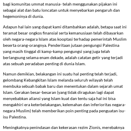
bagi komunitas ummat manusia- telah menggunakan pijakan ini
sebagai alat dan batu loncatan untuk menyebarkan pengaruh dan
hegemoninya di dunia.
Adapun hal lain yang dapat kami ditambahkan adalah, betapa saat ini
teramat besar ongkos finansial serta kemanusiaan telah dibayarkan
oleh negara-negara Islam atas kooptasi terhadap pemerintah Muslim
beserta orang-orangnya. Penderitaan jutaan pengungsi Palestina
yang masih tinggal di kamp-kamp pengungsi yang juga telah
berlangsung selama enam dekade, adalah catatan getir yang terjadi
atas sebuah peradaban penting di dunia Islam.
Namun demikian, belakangan ini suatu hal penting telah terjadi,
gelombang Kebangkitan Islam melanda seluruh wilayah telah
membuka sebuah babak baru dan menentukan dalam sejarah umat
Islam. Gerakan besar-besaran (yang tidak diragukan lagi dapat
menyebabkan aliansi yang Islam kuat dan tentu saja hal ini bisa
mengakhiri era keterbelakangan, kelemahan dan inferioritas negara-
negara Muslim) telah memberikan poin penting pada penguatan isu-
isu Palestina.
Meningkatnya penindasan dan kekerasan rezim Zionis, merebaknya