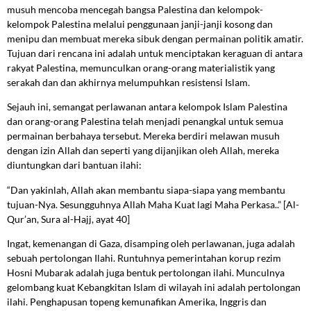
musuh mencoba mencegah bangsa Palestina dan kelompok-
kelompok Palestina melalui penggunaan janji-janji kosong dan
menipu dan membuat mereka sibuk dengan permainan politik amatir.
Tujuan dari rencana ini adalah untuk menciptakan keraguan di antara
rakyat Palestina, memunculkan orang-orang materialistik yang
serakah dan dan akhirnya melumpuhkan resistensi Islam.
Sejauh ini, semangat perlawanan antara kelompok Islam Palestina
dan orang-orang Palestina telah menjadi penangkal untuk semua
permainan berbahaya tersebut. Mereka berdiri melawan musuh
dengan izin Allah dan seperti yang dijanjikan oleh Allah, mereka
diuntungkan dari bantuan ilahi:
“Dan yakinlah, Allah akan membantu siapa-siapa yang membantu
tujuan-Nya. Sesungguhnya Allah Maha Kuat lagi Maha Perkasa..” [Al-
Qur’an, Sura al-Hajj, ayat 40]
Ingat, kemenangan di Gaza, disamping oleh perlawanan, juga adalah
sebuah pertolongan Ilahi. Runtuhnya pemerintahan korup rezim
Hosni Mubarak adalah juga bentuk pertolongan ilahi. Munculnya
gelombang kuat Kebangkitan Islam di wilayah ini adalah pertolongan
ilahi. Penghapusan topeng kemunafikan Amerika, Inggris dan