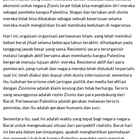
ekonomi untuk negara Zionis Israel tidak bisa mengklaim diri mereka
sebagai pembela bangsa Palestina. Slogan dan teriakan anti-zionis
mereka tidak bisa dikatakan sebagai sebuah keseriusan selama
mereka masih mengizinkan Israel membuka kedutaan di negaranya.
Hari ini, orgaisasi-organisasi perlawanan Islam, yang telah memikul
beban berat jihad selama beberapa tahun terakhir, dihadapkan pada
tanggung jawab besar yang sama. Resistensi secara terorganisir
melalui langkah aktif bersama akan membantu bangsa Palestina
bergerak menuju tujuan akhir mereka. Resistensi aktif dari para
pemberani, yang rumah dan negara mereka telah diduduki imperialis
saat ini, telah diakui dan dupuji oleh dunia internasional. sementara
itu, tuduhan terorisme oleh jaringan politik dan media berafiliasi
dengan Zionisme adalah klaim kosong dan tidak berharga. Teroris
yang sesunggunya adalah rezim Zionis dan para pendukung dari
Barat. Perlawanan Palestina adalah gerakan melawan teroris
penindas, dan itu adalah gerakan humanis dan suci.
Sementara itu, saat ini adalah waktu yang tepat bagi negara-negara
Barat untuk mengevaluasi situasi dari perspektif realistis. Barat hari
ini berada dalam persimpangan, apakah menghentikan penindasan
dan mengakui hak-hak bangsa Palestina merdeka serta menolak