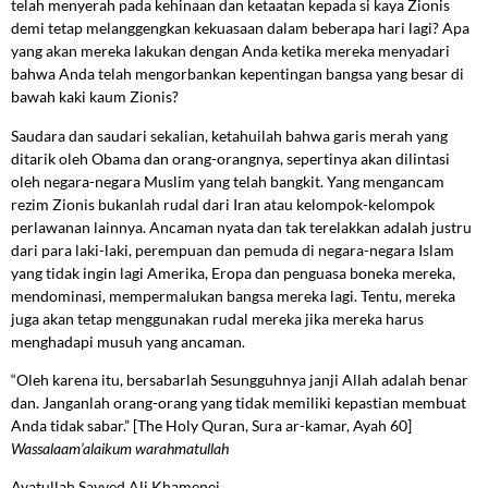
telah menyerah pada kehinaan dan ketaatan kepada si kaya Zionis
demi tetap melanggengkan kekuasaan dalam beberapa hari lagi? Apa
yang akan mereka lakukan dengan Anda ketika mereka menyadari
bahwa Anda telah mengorbankan kepentingan bangsa yang besar di
bawah kaki kaum Zionis?
Saudara dan saudari sekalian, ketahuilah bahwa garis merah yang
ditarik oleh Obama dan orang-orangnya, sepertinya akan dilintasi
oleh negara-negara Muslim yang telah bangkit. Yang mengancam
rezim Zionis bukanlah rudal dari Iran atau kelompok-kelompok
perlawanan lainnya. Ancaman nyata dan tak terelakkan adalah justru
dari para laki-laki, perempuan dan pemuda di negara-negara Islam
yang tidak ingin lagi Amerika, Eropa dan penguasa boneka mereka,
mendominasi, mempermalukan bangsa mereka lagi. Tentu, mereka
juga akan tetap menggunakan rudal mereka jika mereka harus
menghadapi musuh yang ancaman.
“Oleh karena itu, bersabarlah Sesungguhnya janji Allah adalah benar
dan. Janganlah orang-orang yang tidak memiliki kepastian membuat
Anda tidak sabar.” [The Holy Quran, Sura ar-kamar, Ayah 60]
Wassalaam’alaikum warahmatullah
Ayatullah Sayyed Ali Khamenei