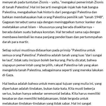
menyerah pada tuntutan Zionis – yaitu, “mengakui pemerintah Zionis
di tanah Palestina”. Hal ini berarti menginjak-injak hak-hak bangsa
Palestina, mengabaikan hak historis dari pengungsi Palestina dan
bahkan membahayakan hak orang Palestina pemilik sah “tanah 1948″.
Gagasan tersebut sama saja dengan meninggalkan tumor kanker dan
meletakkan umat Islam – khususnya yang berada disekitarnya –
berada dalam suatu bahaya konstan. Hal tersebut sama saja dengan
membawa kembali ke masa panjang penderitaan dan pertummpahan
darah para martir.
Setiap solusi mustinya didasarkan pada prinsip “Palestina untuk
semua orang Palestina”. Palestina adalah tanah yang luas “dari sungai
ke laut”, tidak satu incipun boleh berkurang. Perlu dicatat, bahwa
siapapun pemerintah yang terpilih, rakyat Palestina-lah yang akan
mengelola tanah Palestina, sebagaimana seperti yang mereka lakukan
di Gaza.
Hal kedua adalah bahwa untuk mencapai tujuan yang mulia ini, yang
diperlukan adalah tindakan, bukan kata-kata. Kita musti bekerja
serius, bukan hanya sekedar seremonial belaka. Kita harus memiliki
kesabaran dan memiliki kebijaksanaan, tidak tergoda untuk
melakukan tindakan-tindakan yang tidak sabar. Hal ini sangat