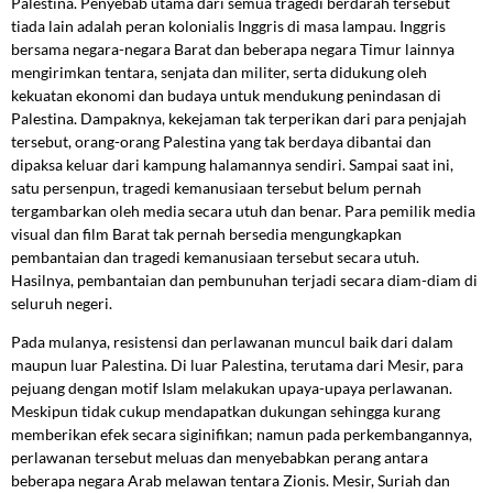
Palestina. Penyebab utama dari semua tragedi berdarah tersebut
tiada lain adalah peran kolonialis Inggris di masa lampau. Inggris
bersama negara-negara Barat dan beberapa negara Timur lainnya
mengirimkan tentara, senjata dan militer, serta didukung oleh
kekuatan ekonomi dan budaya untuk mendukung penindasan di
Palestina. Dampaknya, kekejaman tak terperikan dari para penjajah
tersebut, orang-orang Palestina yang tak berdaya dibantai dan
dipaksa keluar dari kampung halamannya sendiri. Sampai saat ini,
satu persenpun, tragedi kemanusiaan tersebut belum pernah
tergambarkan oleh media secara utuh dan benar. Para pemilik media
visual dan film Barat tak pernah bersedia mengungkapkan
pembantaian dan tragedi kemanusiaan tersebut secara utuh.
Hasilnya, pembantaian dan pembunuhan terjadi secara diam-diam di
seluruh negeri.
Pada mulanya, resistensi dan perlawanan muncul baik dari dalam
maupun luar Palestina. Di luar Palestina, terutama dari Mesir, para
pejuang dengan motif Islam melakukan upaya-upaya perlawanan.
Meskipun tidak cukup mendapatkan dukungan sehingga kurang
memberikan efek secara siginifikan; namun pada perkembangannya,
perlawanan tersebut meluas dan menyebabkan perang antara
beberapa negara Arab melawan tentara Zionis. Mesir, Suriah dan