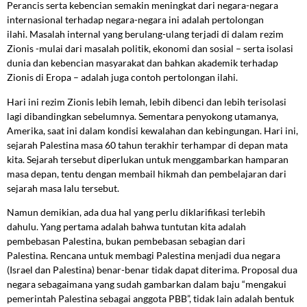
Perancis serta kebencian semakin meningkat dari negara-negara
internasional terhadap negara-negara ini adalah pertolongan
ilahi. Masalah internal yang berulang-ulang terjadi di dalam rezim
Zionis -mulai dari masalah politik, ekonomi dan sosial – serta isolasi
dunia dan kebencian masyarakat dan bahkan akademik terhadap
Zionis di Eropa – adalah juga contoh pertolongan ilahi.
Hari ini rezim Zionis lebih lemah, lebih dibenci dan lebih terisolasi
lagi dibandingkan sebelumnya. Sementara penyokong utamanya,
Amerika, saat ini dalam kondisi kewalahan dan kebingungan. Hari ini,
sejarah Palestina masa 60 tahun terakhir terhampar di depan mata
kita. Sejarah tersebut diperlukan untuk menggambarkan hamparan
masa depan, tentu dengan membail hikmah dan pembelajaran dari
sejarah masa lalu tersebut.
Namun demikian, ada dua hal yang perlu diklarifikasi terlebih
dahulu. Yang pertama adalah bahwa tuntutan kita adalah
pembebasan Palestina, bukan pembebasan sebagian dari
Palestina. Rencana untuk membagi Palestina menjadi dua negara
(Israel dan Palestina) benar-benar tidak dapat diterima. Proposal dua
negara sebagaimana yang sudah gambarkan dalam baju “mengakui
pemerintah Palestina sebagai anggota PBB”, tidak lain adalah bentuk