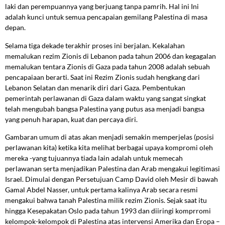
laki dan perempuannya yang berjuang tanpa pamrih. Hal ini Ini
adalah kunci untuk semua pencapaian gemilang Palestina di masa
depan.
Selama tiga dekade terakhir proses ini berjalan. Kekalahan
memalukan rezim Zionis di Lebanon pada tahun 2006 dan kegagalan
memalukan tentara Zionis di Gaza pada tahun 2008 adalah sebuah
pencapaiaan berarti. Saat ini Rezim Zionis sudah hengkang dari
Lebanon Selatan dan menarik diri dari Gaza. Pembentukan
pemerintah perlawanan di Gaza dalam waktu yang sangat singkat
telah mengubah bangsa Palestina yang putus asa menjadi bangsa
yang penuh harapan, kuat dan percaya diri.
Gambaran umum di atas akan menjadi semakin memperjelas (posisi
perlawanan kita) ketika kita melihat berbagai upaya kompromi oleh
mereka -yang tujuannya tiada lain adalah untuk memecah
perlawanan serta menjadikan Palestina dan Arab mengakui legitimasi
Israel. Dimulai dengan Persetujuan Camp David oleh Mesir di bawah
Gamal Abdel Nasser, untuk pertama kalinya Arab secara resmi
mengakui bahwa tanah Palestina milik rezim Zionis. Sejak saat itu
hingga Kesepakatan Oslo pada tahun 1993 dan diiringi komprromi
kelompok-kelompok di Palestina atas intervensi Amerika dan Eropa –