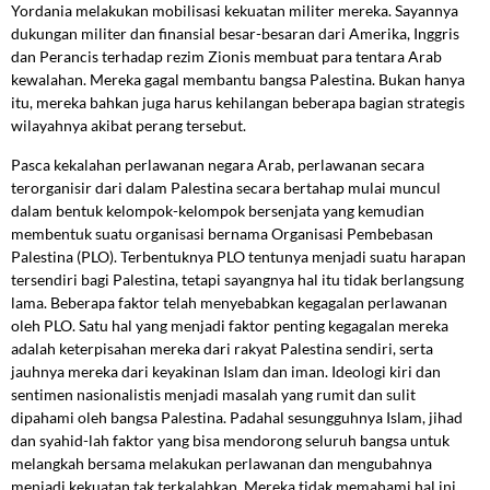
Yordania melakukan mobilisasi kekuatan militer mereka. Sayannya
dukungan militer dan finansial besar-besaran dari Amerika, Inggris
dan Perancis terhadap rezim Zionis membuat para tentara Arab
kewalahan. Mereka gagal membantu bangsa Palestina. Bukan hanya
itu, mereka bahkan juga harus kehilangan beberapa bagian strategis
wilayahnya akibat perang tersebut.
Pasca kekalahan perlawanan negara Arab, perlawanan secara
terorganisir dari dalam Palestina secara bertahap mulai muncul
dalam bentuk kelompok-kelompok bersenjata yang kemudian
membentuk suatu organisasi bernama Organisasi Pembebasan
Palestina (PLO). Terbentuknya PLO tentunya menjadi suatu harapan
tersendiri bagi Palestina, tetapi sayangnya hal itu tidak berlangsung
lama. Beberapa faktor telah menyebabkan kegagalan perlawanan
oleh PLO. Satu hal yang menjadi faktor penting kegagalan mereka
adalah keterpisahan mereka dari rakyat Palestina sendiri, serta
jauhnya mereka dari keyakinan Islam dan iman. Ideologi kiri dan
sentimen nasionalistis menjadi masalah yang rumit dan sulit
dipahami oleh bangsa Palestina. Padahal sesungguhnya Islam, jihad
dan syahid-lah faktor yang bisa mendorong seluruh bangsa untuk
melangkah bersama melakukan perlawanan dan mengubahnya
menjadi kekuatan tak terkalahkan. Mereka tidak memahami hal ini