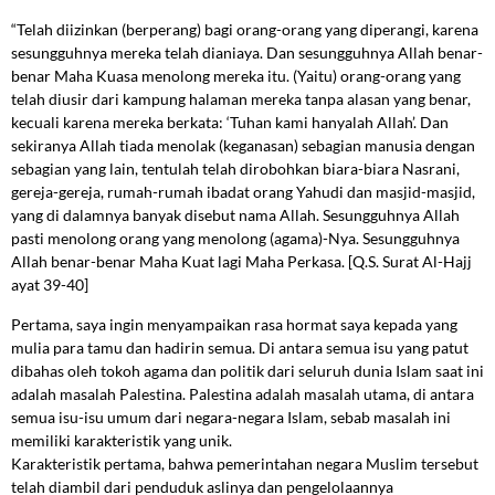
“Telah diizinkan (berperang) bagi orang-orang yang diperangi, karena
sesungguhnya mereka telah dianiaya. Dan sesungguhnya Allah benar-
benar Maha Kuasa menolong mereka itu. (Yaitu) orang-orang yang
telah diusir dari kampung halaman mereka tanpa alasan yang benar,
kecuali karena mereka berkata: ‘Tuhan kami hanyalah Allah’. Dan
sekiranya Allah tiada menolak (keganasan) sebagian manusia dengan
sebagian yang lain, tentulah telah dirobohkan biara-biara Nasrani,
gereja-gereja, rumah-rumah ibadat orang Yahudi dan masjid-masjid,
yang di dalamnya banyak disebut nama Allah. Sesungguhnya Allah
pasti menolong orang yang menolong (agama)-Nya. Sesungguhnya
Allah benar-benar Maha Kuat lagi Maha Perkasa. [Q.S. Surat Al-Hajj
ayat 39-40]
Pertama, saya ingin menyampaikan rasa hormat saya kepada yang
mulia para tamu dan hadirin semua. Di antara semua isu yang patut
dibahas oleh tokoh agama dan politik dari seluruh dunia Islam saat ini
adalah masalah Palestina. Palestina adalah masalah utama, di antara
semua isu-isu umum dari negara-negara Islam, sebab masalah ini
memiliki karakteristik yang unik.
Karakteristik pertama, bahwa pemerintahan negara Muslim tersebut
telah diambil dari penduduk aslinya dan pengelolaannya