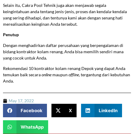
Selain itu, Cakra Pool Tehnik juga akan menjawab segala
keingintahuan anda tentang jenis-jenis, proses dan kendala-kendala
yang sering dihadapi, dan tentunya kami akan dengan senang hati
merealisasikan keinginan Anda tersebut.
Penutup
Dengan menghadirkan daftar perusahaan yang berpengalaman di
bidang kontraktor kolam renang, Anda bisa memilih sendiri mana
yang cocok untuk Anda.
Rekomendasi 10 kontraktor kolam renang Depok yang dapat Anda
temukan baik secara
online
maupun
offline
, tergantung dari kebutuhan
Anda.
May 17, 2022
Facebook
X
LinkedIn
WhatsApp