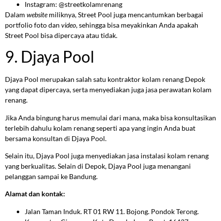
Instagram: @streetkolamrenang
Dalam
website
miliknya, Street Pool juga mencantumkan berbagai
portfolio foto dan
video
, sehingga bisa meyakinkan Anda apakah
Street Pool bisa dipercaya atau tidak.
9. Djaya Pool
Djaya Pool merupakan salah satu kontraktor kolam renang Depok
yang dapat dipercaya, serta menyediakan juga jasa perawatan kolam
renang.
Jika Anda bingung harus memulai dari mana, maka bisa konsultasikan
terlebih dahulu kolam renang seperti apa yang ingin Anda buat
bersama konsultan di Djaya Pool.
Selain itu, Djaya Pool juga menyediakan jasa instalasi kolam renang
yang berkualitas. Selain di Depok, Djaya Pool juga menangani
pelanggan sampai ke Bandung.
Alamat dan kontak:
Jalan Taman Induk. RT 01 RW 11. Bojong. Pondok Terong.