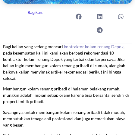
Bagikan:
Bagi kalian yang sedang mencari
kontraktor kolam renang Depok
,
pada kesempatan kali ini kami akan berbagi rekomendasi 10
kontraktor kolam renang Depok yang terbaik dan terpercaya. Jika
kalian ingin membangun kolam renang pribadi di rumah, alangkah
baiknya kalian menyimak artikel rekomendasi berikut ini hingga
selesai.
Membangun kolam renang pribadi di halaman belakang rumah,
mungkin adalah impian setiap orang karena bisa bersantai sendiri di
properti milik pribadi.
Sayangnya, untuk membangun kolam renang pribadi tidak mudah,
membutuhkan tenaga ahli profesional dan juga memerlukan biaya
yang besar.