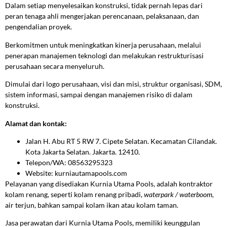
Dalam setiap menyelesaikan konstruksi, tidak pernah lepas dari
peran tenaga ahli mengerjakan perencanaan, pelaksanaan, dan
pengendalian proyek.
Berkomitmen untuk meningkatkan kinerja perusahaan, melalui
penerapan manajemen teknologi dan melakukan restrukturisasi
perusahaan secara menyeluruh.
Dimulai dari logo perusahaan, visi dan misi, struktur organisasi, SDM,
sistem informasi, sampai dengan manajemen risiko di dalam
konstruksi.
Alamat dan kontak:
Jalan H. Abu RT 5 RW 7. Cipete Selatan. Kecamatan Cilandak.
Kota Jakarta Selatan. Jakarta. 12410.
Telepon/WA: 08563295323
Website: kurniautamapools.com
Pelayanan yang disediakan Kurnia Utama Pools, adalah kontraktor
kolam renang, seperti kolam renang pribadi,
waterpark / waterboom,
air terjun, bahkan sampai kolam ikan atau kolam taman.
Jasa perawatan dari Kurnia Utama Pools, memiliki keunggulan