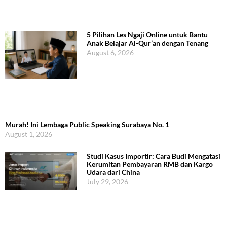
5 Pilihan Les Ngaji Online untuk Bantu
Anak Belajar Al-Qur’an dengan Tenang
August 6, 2026
Murah! Ini Lembaga Public Speaking Surabaya No. 1
August 1, 2026
Studi Kasus Importir: Cara Budi Mengatasi
Kerumitan Pembayaran RMB dan Kargo
Udara dari China
July 29, 2026