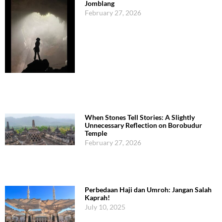
Jomblang
February 27, 2026
When Stones Tell Stories: A Slightly
Unnecessary Reflection on Borobudur
Temple
February 27, 2026
Perbedaan Haji dan Umroh: Jangan Salah
Kaprah!
July 10, 2025