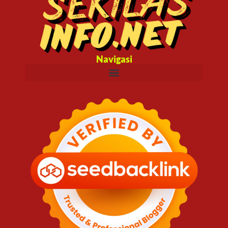
Navigasi