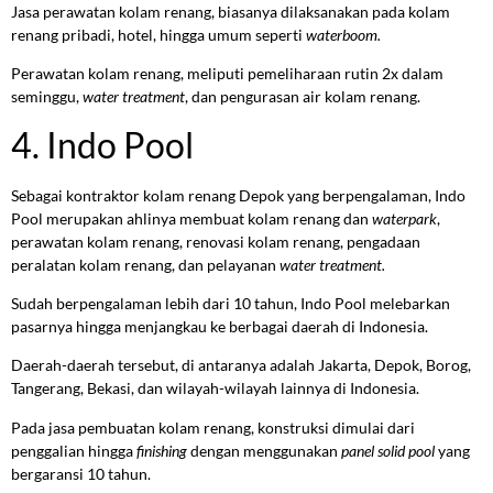
Jasa perawatan kolam renang, biasanya dilaksanakan pada kolam
renang pribadi, hotel, hingga umum seperti
waterboom.
Perawatan kolam renang, meliputi pemeliharaan rutin 2x dalam
seminggu,
water treatment
, dan pengurasan air kolam renang.
4. Indo Pool
Sebagai kontraktor kolam renang Depok yang berpengalaman, Indo
Pool merupakan ahlinya membuat kolam renang dan
waterpark
,
perawatan kolam renang, renovasi kolam renang, pengadaan
peralatan kolam renang, dan pelayanan
water treatment.
Sudah berpengalaman lebih dari 10 tahun, Indo Pool melebarkan
pasarnya hingga menjangkau ke berbagai daerah di Indonesia.
Daerah-daerah tersebut, di antaranya adalah Jakarta, Depok, Borog,
Tangerang, Bekasi, dan wilayah-wilayah lainnya di Indonesia.
Pada jasa pembuatan kolam renang, konstruksi dimulai dari
penggalian hingga
finishing
dengan menggunakan
panel
solid pool
yang
bergaransi 10 tahun.