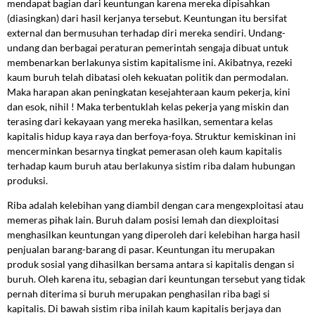
mendapat bagian dari keuntungan karena mereka dipisahkan
(diasingkan) dari hasil kerjanya tersebut. Keuntungan itu bersifat
external dan bermusuhan terhadap diri mereka sendiri. Undang-
undang dan berbagai peraturan pemerintah sengaja dibuat untuk
membenarkan berlakunya sistim kapitalisme ini. Akibatnya, rezeki
kaum buruh telah dibatasi oleh kekuatan politik dan permodalan.
Maka harapan akan peningkatan kesejahteraan kaum pekerja, kini
dan esok, nihil ! Maka terbentuklah kelas pekerja yang miskin dan
terasing dari kekayaan yang mereka hasilkan, sementara kelas
kapitalis hidup kaya raya dan berfoya-foya. Struktur kemiskinan ini
mencerminkan besarnya tingkat pemerasan oleh kaum kapitalis
terhadap kaum buruh atau berlakunya sistim riba dalam hubungan
produksi.
Riba adalah kelebihan yang diambil dengan cara mengexploitasi atau
memeras pihak lain. Buruh dalam posisi lemah dan diexploitasi
menghasilkan keuntungan yang diperoleh dari kelebihan harga hasil
penjualan barang-barang di pasar. Keuntungan itu merupakan
produk sosial yang dihasilkan bersama antara si kapitalis dengan si
buruh. Oleh karena itu, sebagian dari keuntungan tersebut yang tidak
pernah diterima si buruh merupakan penghasilan riba bagi si
kapitalis. Di bawah sistim riba inilah kaum kapitalis berjaya dan