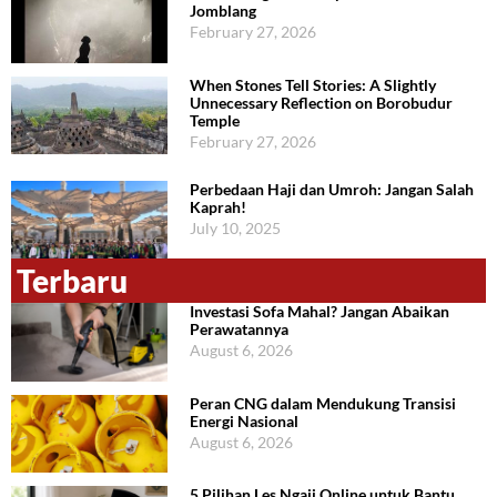
Jomblang
February 27, 2026
When Stones Tell Stories: A Slightly
Unnecessary Reflection on Borobudur
Temple
February 27, 2026
Perbedaan Haji dan Umroh: Jangan Salah
Kaprah!
July 10, 2025
Terbaru
Investasi Sofa Mahal? Jangan Abaikan
Perawatannya
August 6, 2026
Peran CNG dalam Mendukung Transisi
Energi Nasional
August 6, 2026
5 Pilihan Les Ngaji Online untuk Bantu