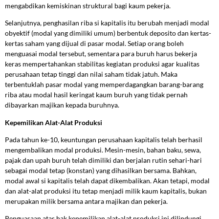
mengabdikan kemiskinan struktural bagi kaum pekerja.
Selanjutnya, penghasilan riba si kapitalis itu berubah menjadi modal
obyektif (modal yang dimiliki umum) berbentuk deposito dan kertas-
kertas saham yang dijual di pasar modal. Setiap orang boleh
menguasai modal tersebut, sementara para buruh harus bekerja
keras mempertahankan stabilitas kegiatan produksi agar kualitas
perusahaan tetap tinggi dan nilai saham tidak jatuh. Maka
terbentuklah pasar modal yang memperdagangkan barang-barang
riba atau modal hasil keringat kaum buruh yang tidak pernah
dibayarkan majikan kepada buruhnya.
Kepemilikan Alat-Alat Produksi
Pada tahun ke-10, keuntungan perusahaan kapitalis telah berhasil
mengembalikan modal produksi. Mesin-mesin, bahan baku, sewa,
pajak dan upah buruh telah dimiliki dan berjalan rutin sehari-hari
sebagai modal tetap (konstan) yang dihasilkan bersama. Bahkan,
modal awal si kapitalis telah dapat dikembalikan. Akan tetapi, modal
dan alat-alat produksi itu tetap menjadi milik kaum kapitalis, bukan
merupakan milik bersama antara majikan dan pekerja.
Penguasaan atas hak kepemilikan alat-alat produksi ini dilindungi