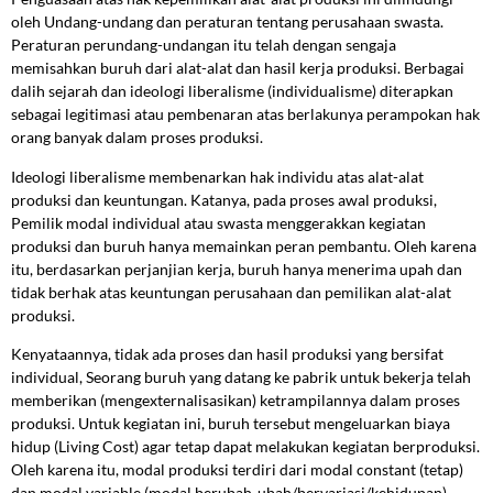
oleh Undang-undang dan peraturan tentang perusahaan swasta.
Peraturan perundang-undangan itu telah dengan sengaja
memisahkan buruh dari alat-alat dan hasil kerja produksi. Berbagai
dalih sejarah dan ideologi liberalisme (individualisme) diterapkan
sebagai legitimasi atau pembenaran atas berlakunya perampokan hak
orang banyak dalam proses produksi.
Ideologi liberalisme membenarkan hak individu atas alat-alat
produksi dan keuntungan. Katanya, pada proses awal produksi,
Pemilik modal individual atau swasta menggerakkan kegiatan
produksi dan buruh hanya memainkan peran pembantu. Oleh karena
itu, berdasarkan perjanjian kerja, buruh hanya menerima upah dan
tidak berhak atas keuntungan perusahaan dan pemilikan alat-alat
produksi.
Kenyataannya, tidak ada proses dan hasil produksi yang bersifat
individual, Seorang buruh yang datang ke pabrik untuk bekerja telah
memberikan (mengexternalisasikan) ketrampilannya dalam proses
produksi. Untuk kegiatan ini, buruh tersebut mengeluarkan biaya
hidup (Living Cost) agar tetap dapat melakukan kegiatan berproduksi.
Oleh karena itu, modal produksi terdiri dari modal constant (tetap)
dan modal variable (modal berubah-ubah/bervariasi/kehidupan)