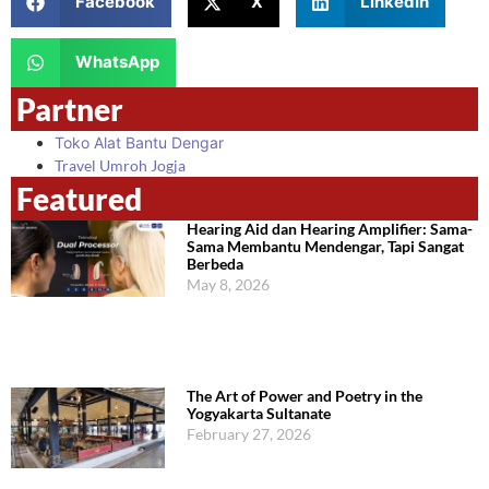
Facebook
X
LinkedIn
WhatsApp
Partner
Toko Alat Bantu Dengar
Travel Umroh Jogja
Featured
Hearing Aid dan Hearing Amplifier: Sama-
Sama Membantu Mendengar, Tapi Sangat
Berbeda
May 8, 2026
The Art of Power and Poetry in the
Yogyakarta Sultanate
February 27, 2026