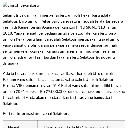
Selanjutnya dari kami mengenai biro umroh Pekanbaru adalah
Selatour. Biro umroh Pekanbaru yang satu ini sudah terdaftar secara
resmi di Kementerian Agama dengan izin PPIU SK No 118 Tahun
2018. Yang menjadi perbedaan antara Selatour dengan biro-biro
umroh Pekanbaru lainnya adalah Selatour merupakan travel umroh
yang sangat disiplin dalam pelaksanaannya sesuai dengan sunnah
serta menyelenggarakan kajian sunnah/majlis ilmu syar’I selama
umroh. jadi untuk fasilitas dan layanan biro Selatour tidak perlu
diragukan.
Ada beberapa paket menarik yang ditawarkan oleh biro umroh
Padang yang satu ini, salah satunya yaitu paket Umroh Selatour
Promo VIP dengan program VIP. Paket yang satu ini memiliki biaya
umroh 2021 sebesar Rp 29.800.000 per orang, meskipun harga cukup
tinggi, tetapi Anda akan mendapatkan fasilitas yang bagus dari
Selatour.
Berikut informasi mengenai Selatour:
Alamat:
Jl. Soekarno – Hatta No.1 b, Sidomulyo Tim.,