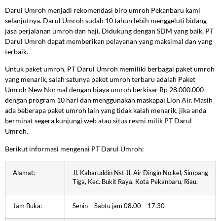
Darul Umroh menjadi rekomendasi biro umroh Pekanbaru kami
selanjutnya. Darul Umroh sudah 10 tahun lebih menggeluti bidang
jasa perjalanan umroh dan haji. Didukung dengan SDM yang baik, PT
Darul Umroh dapat memberikan pelayanan yang maksimal dan yang
terbaik.
Untuk paket umroh, PT Darul Umroh memiliki berbagai paket umroh
yang menarik, salah satunya paket umroh terbaru adalah Paket
Umroh New Normal dengan biaya umroh berkisar Rp 28.000.000
dengan program 10 hari dan menggunakan maskapai Lion Air. Masih
ada beberapa paket umroh lain yang tidak kalah menarik, jika anda
berminat segera kunjungi web atau situs resmi milik PT Darul
Umroh.
Berikut informasi mengenai PT Darul Umroh:
Alamat:
Jl. Kaharuddin Nst Jl. Air Dingin No.kel, Simpang
Tiga, Kec. Bukit Raya, Kota Pekanbaru, Riau.
Jam Buka:
Senin – Sabtu jam 08.00 – 17.30