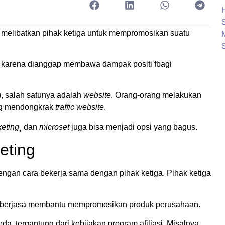
melibatkan pihak ketiga untuk mempromosikan suatu
karena dianggap membawa dampak positi fbagi
m
, salah satunya adalah
website
. Orang-orang melakukan
ing mendongkrak
traffic
website
.
eting
¸ dan
microset
juga bisa menjadi opsi yang bagus.
eting
an cara bekerja sama dengan pihak ketiga. Pihak ketiga
ah berjasa membantu mempromosikan produk perusahaan.
a, tergantung dari kebijakan program afiliasi. Misalnya