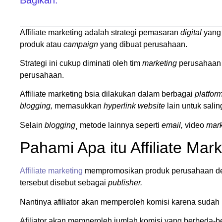
Affiliate marketing adalah strategi pemasaran
digital
yang 
produk atau
campaign
yang dibuat perusahaan.
Strategi ini cukup diminati oleh tim
marketing
perusahaan 
perusahaan.
Affiliate marketing bsia dilakukan dalam berbagai
platfor
blogging,
memasukkan
hyperlink
website
lain untuk sal
Selain
blogging
¸ metode lainnya seperti
email,
video
mark
Pahami Apa itu Affiliate Mark
Affiliate marketing
mempromosikan produk perusahaan deng
tersebut disebut sebagai
publisher.
Nantinya afiliator akan memperoleh komisi karena sud
Afiliator akan memperoleh jumlah komisi yang berbeda-bed