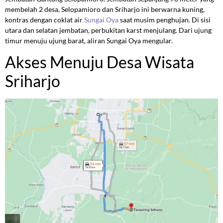
membelah 2 desa, Selopamioro dan Sriharjo ini berwarna kuning,
kontras dengan coklat air
Sungai Oya
saat musim penghujan. Di sisi
utara dan selatan jembatan, perbukitan karst menjulang. Dari ujung
timur menuju ujung barat, aliran Sungai Oya mengular.
Akses Menuju Desa Wisata
Sriharjo