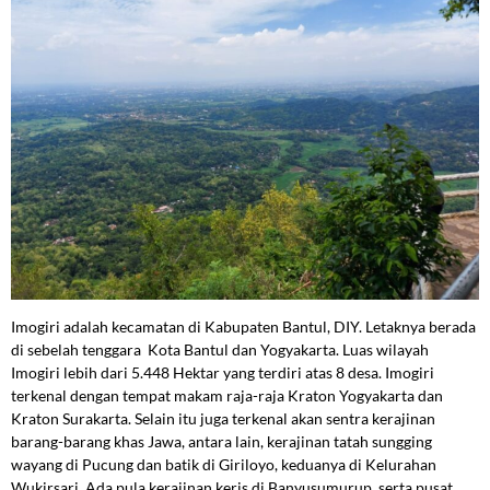
Imogiri adalah kecamatan di Kabupaten Bantul, DIY. Letaknya berada
di sebelah tenggara Kota Bantul dan Yogyakarta. Luas wilayah
Imogiri lebih dari 5.448 Hektar yang terdiri atas 8 desa. Imogiri
terkenal dengan tempat makam raja-raja Kraton Yogyakarta dan
Kraton Surakarta. Selain itu juga terkenal akan sentra kerajinan
barang-barang khas Jawa, antara lain, kerajinan tatah sungging
wayang di Pucung dan batik di Giriloyo, keduanya di Kelurahan
Wukirsari. Ada pula kerajinan keris di Banyusumurup, serta pusat