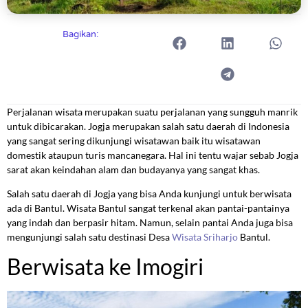
Bagikan:
Perjalanan wisata merupakan suatu perjalanan yang sungguh manrik
untuk dibicarakan. Jogja merupakan salah satu daerah di Indonesia
yang sangat sering dikunjungi wisatawan baik itu wisatawan
domestik ataupun turis mancanegara. Hal ini tentu wajar sebab Jogja
sarat akan keindahan alam dan budayanya yang sangat khas.
Salah satu daerah di Jogja yang bisa Anda kunjungi untuk berwisata
ada di Bantul. Wisata Bantul sangat terkenal akan pantai-pantainya
yang indah dan berpasir hitam. Namun, selain pantai Anda juga bisa
mengunjungi salah satu destinasi Desa
Wisata Sriharjo
Bantul.
Berwisata ke Imogiri