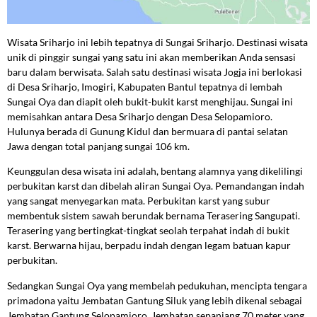
Wisata Sriharjo ini lebih tepatnya di Sungai Sriharjo. Destinasi wisata
unik di pinggir sungai yang satu ini akan memberikan Anda sensasi
baru dalam berwisata. Salah satu destinasi wisata Jogja ini berlokasi
di Desa Sriharjo, Imogiri, Kabupaten Bantul tepatnya di lembah
Sungai Oya dan diapit oleh bukit-bukit karst menghijau. Sungai ini
memisahkan antara Desa Sriharjo dengan Desa Selopamioro.
Hulunya berada di Gunung Kidul dan bermuara di pantai selatan
Jawa dengan total panjang sungai 106 km.
Keunggulan desa wisata ini adalah, bentang alamnya yang dikelilingi
perbukitan karst dan dibelah aliran Sungai Oya. Pemandangan indah
yang sangat menyegarkan mata. Perbukitan karst yang subur
membentuk sistem sawah berundak bernama Terasering Sangupati.
Terasering yang bertingkat-tingkat seolah terpahat indah di bukit
karst. Berwarna hijau, berpadu indah dengan legam batuan kapur
perbukitan.
Sedangkan Sungai Oya yang membelah pedukuhan, mencipta tengara
primadona yaitu Jembatan Gantung Siluk yang lebih dikenal sebagai
Jembatan Gantung Selopamioro. Jembatan sepanjang 70 meter yang