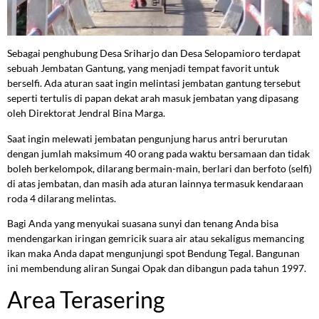
Sebagai penghubung Desa Sriharjo dan Desa Selopamioro terdapat
sebuah Jembatan Gantung, yang menjadi tempat favorit untuk
berselfi. Ada aturan saat ingin melintasi jembatan gantung tersebut
seperti tertulis di papan dekat arah masuk jembatan yang dipasang
oleh Direktorat Jendral Bina Marga.
Saat ingin melewati jembatan pengunjung harus antri berurutan
dengan jumlah maksimum 40 orang pada waktu bersamaan dan tidak
boleh berkelompok, dilarang bermain-main, berlari dan berfoto (selfi)
di atas jembatan, dan masih ada aturan lainnya termasuk kendaraan
roda 4 dilarang melintas.
Bagi Anda yang menyukai suasana sunyi dan tenang Anda bisa
mendengarkan iringan gemricik suara air atau sekaligus memancing
ikan maka Anda dapat mengunjungi spot Bendung Tegal. Bangunan
ini membendung aliran Sungai Opak dan dibangun pada tahun 1997.
Area Terasering