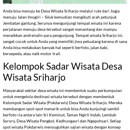
Anda bisa menuju ke Desa Wisata Sriharjo melalui rute dari Jogja
menuju Jalan Imogiri – Siluk kemudian mengikuti arah petunjuk
Jembatan gantung. Serunya mengunjungi tempat wisata ini karena
perjalanan menuju desa tersebut sangat menantang dan mampu
menaikkan andrenalin para pengunjung. Tempat wisata Sriharjo ini,
sangat cocok untuk Anda yang memiliki jiwa petualang karena di sana
Anda bisa melakukan banyak hal seperti berfoto, jalan kaki,
bersepeda, atau naik motor trail.
Kelompok Sadar Wisata Desa
Wisata Sriharjo
Masyarakat sekitar desa wisata ini membentuk suatu perkumpulan
untuk mengelola destinasi wisata tersebut dengan membentuk
Kelompok Sadar Wisata (Pokdarwis) Desa Wisata Sriharjo. Mereka
membangun spot-spot menarik untuk bisa Anda kunjuingi sambil
berfoto ria antara lain Sri Keminut, Taman Ngirli Indah, Lembah
Sorory, Desa Wisata Pengkol, Kedhungasri dan Ngepohsari. Setiap
spot wisata Pokdarwis menyuguhkan sajian wisata dengan konsep