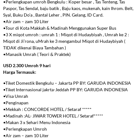
•Perlengkapan
umroh Bengkulu
: Koper besar , Tas Tenteng, Tas
Paspor, Tas Sendal, baju batik , Baju kaos, mukenah, kain Ihrom. Belt,
Syal, Buku Do’a , Bantal Leher , PIN. Gelang, ID Card.
•Air zam – zam 10 Liter
•Tour di Kota Makkah & Madinah Menggunakan Super Bus
•3 X miqot umroh : umrah 1 : Miqot di Hudaybiyah , Umrah ke 2 :
Miqot di Ji’rona, uMrah ke 3 mengambul Miqot di Hudaybiyah (
TIDAK dikenai Biaya Tambahan )
•Manasik Umrah ( Teori & Praktek)
USD 2.300 Umroh 9 hari
Harga Termasuk:
•Tiket Domestik Bengkulu – Jakarta PP BY: GARUDA INDONESIA
•Tiket Internasional jakrta-Jeddah PP BY: GARUDA INDONESIA
•Visa Umrah
•Penginapan
•Mekkah : CONCORDE HOTEL / Setaraf *****
•Madinah :AL- JIWAR TOWER HOTEL / Setaraf*****
•Makan 3 x Sehari Menu Indonesia
•Perlengkapan Umroh
•Air zam – zam 10 Liter