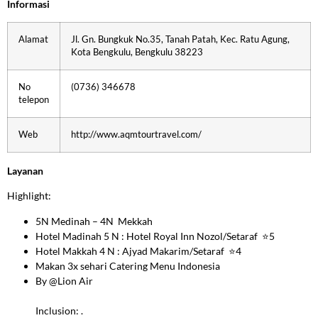
Informasi
Alamat
Jl. Gn. Bungkuk No.35, Tanah Patah, Kec. Ratu Agung,
Kota Bengkulu, Bengkulu 38223
No
(0736) 346678
telepon
Web
http://www.aqmtourtravel.com/
Layanan
Highlight:
5
N
Medinah –
4N
Mekkah
Hotel Madinah 5
N : Hotel Royal Inn Nozol/Setaraf
⭐
5
Hotel Makkah 4
N : Ajyad Makarim/Setaraf
⭐
4
Makan 3x sehari Catering Menu Indonesia
By @Lion Air
Inclusion: .
⠀