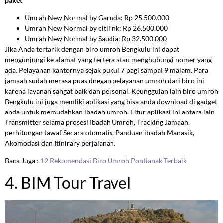
paket
Umrah New Normal by Garuda: Rp 25.500.000
Umrah New Normal by citilink: Rp 26.500.000
Umrah New Normal by Saudia: Rp 32.500.000
Jika Anda tertarik dengan biro umroh Bengkulu ini dapat
mengunjungi ke alamat yang tertera atau menghubungi nomer yang
ada. Pelayanan kantornya sejak pukul 7 pagi sampai 9 malam. Para
jamaah sudah merasa puas dnegan pelayanan umroh dari biro ini
karena layanan sangat baik dan personal. Keunggulan lain biro umroh
Bengkulu ini juga memliki aplikasi yang bisa anda download di gadget
anda untuk memudahkan ibadah umroh. Fitur aplikasi ini antara lain
Transmitter selama prosesi Ibadah Umroh, Tracking Jamaah,
perhitungan tawaf Secara otomatis, Panduan ibadah Manasik,
Akomodasi dan Itinirary perjalanan.
Baca Juga :
12 Rekomendasi Biro Umroh Pontianak Terbaik
4. BIM Tour Travel