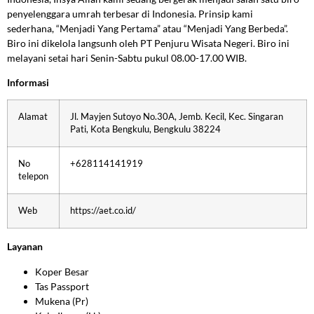
penyelenggara umrah terbesar di Indonesia. Prinsip kami
sederhana, “Menjadi Yang Pertama” atau “Menjadi Yang Berbeda”.
Biro ini dikelola langsunh oleh PT Penjuru Wisata Negeri. Biro ini
melayani setai hari Senin-Sabtu pukul 08.00-17.00 WIB.
Informasi
Alamat
Jl. Mayjen Sutoyo No.30A, Jemb. Kecil, Kec. Singaran
Pati, Kota Bengkulu, Bengkulu 38224
No
+628114141919
telepon
Web
https://aet.co.id/
Layanan
Koper Besar
Tas Passport
Mukena (Pr)