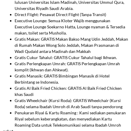
lulusan Universitas Islam Madinah, Universitas Ummul Qura,
Universitas Riyadh Saudi Arabia.
Direct Flight: Pesawat Direct Flight (Tanpa Transit)
Executive Lounge: Semua Kloter Wajib menggunakan
Executive Lounge Soekarno Hatta, Lounge nyaman & Tersedia
makan, toilet serta Musholla.
Gratis Makan: GRATIS Makan Bakso Mang Udin Jeddah, Makan
di Rumah Makan Wong Solo Jeddah, Makan Prasmanan di
Wadi Qudaid antara Madinah dan Makkah
Gratis Cukur Tahalul: GRATIS Cukur Tahalul bagi Ikhwan.
Gratis Perlengkapan Umrah: GRATIS Perlengkapan Umrah
komplit (Ikhwan dan Ahkwat).
Gratis Manasik: GRATIS Bimbingan Manasik di Hotel
Berbintang se Indonesia.
Gratis Al Baik Fried Chicken: GRATIS Al Baik Fried Chicken
khas Saudi
Gratis Wheelchair (Kursi Roda): GRATIS Wheelchair (Kursi
Roda) selama Ibadah Umroh di Arab Saudi tanpa pendorong
Penukaran Riyal & Kartu Roaming : Kami sediakan penukaran
Riyal sebelum keberangkatan, dan menyediakan Kartu
Roaming Data untuk Telekomunikasi selama Ibadah Umroh