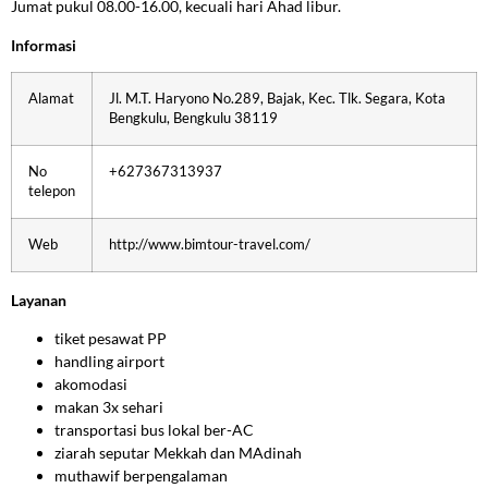
Jumat pukul 08.00-16.00, kecuali hari Ahad libur.
Informasi
Alamat
Jl. M.T. Haryono No.289, Bajak, Kec. Tlk. Segara, Kota
Bengkulu, Bengkulu 38119
No
+627367313937
telepon
Web
http://www.bimtour-travel.com/
Layanan
tiket pesawat PP
handling airport
akomodasi
makan 3x sehari
transportasi bus lokal ber-AC
ziarah seputar Mekkah dan MAdinah
muthawif berpengalaman