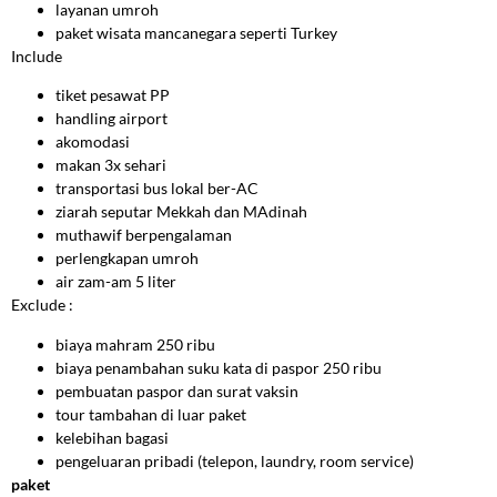
layanan umroh
paket wisata mancanegara seperti Turkey
Include
tiket pesawat PP
handling airport
akomodasi
makan 3x sehari
transportasi bus lokal ber-AC
ziarah seputar Mekkah dan MAdinah
muthawif berpengalaman
perlengkapan umroh
air zam-am 5 liter
Exclude :
biaya mahram 250 ribu
biaya penambahan suku kata di paspor 250 ribu
pembuatan paspor dan surat vaksin
tour tambahan di luar paket
kelebihan bagasi
pengeluaran pribadi (telepon, laundry, room service)
paket