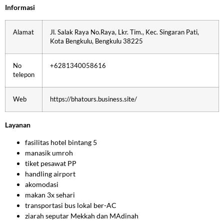
Informasi
Alamat
Jl. Salak Raya No.Raya, Lkr. Tim., Kec. Singaran Pati,
Kota Bengkulu, Bengkulu 38225
No
+6281340058616
telepon
Web
https://bhatours.business.site/
Layanan
fasilitas hotel bintang 5
manasik umroh
tiket pesawat PP
handling airport
akomodasi
makan 3x sehari
transportasi bus lokal ber-AC
ziarah seputar Mekkah dan MAdinah