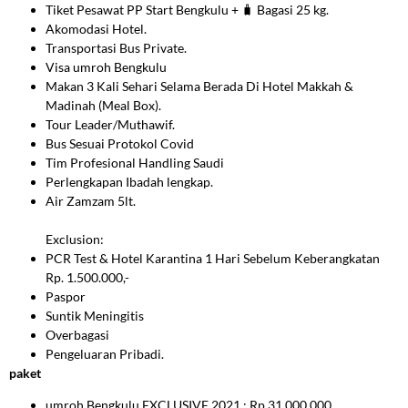
Tiket Pesawat PP Start Bengkulu +
🧳
Bagasi 25 kg.
Akomodasi Hotel.
Transportasi Bus Private.
Visa
umroh Bengkulu
Makan 3 Kali Sehari Selama Berada Di Hotel Makkah &
Madinah (Meal Box).
Tour Leader/M
uthawif.
Bus Sesuai Protokol Covid
Tim Profesional Handling Saudi
Perlengkapan Ibadah lengkap.
Air Zamzam 5lt.
Exclusion:
⠀
PCR Test & Hotel Karantina 1 Hari Sebelum Keberangkatan
Rp. 1.500.000,-
Paspor
Suntik Meningitis
Overbagasi
Pengeluaran Pribadi.
paket
umroh Bengkulu
EXCLUSIVE 2021 : Rp 31.
000.000