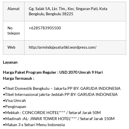
Alamat
Gg. Salak 5A, Lkr. Tim., Kec. Singaran Pati, Kota
Bengkulu, Bengkulu 38225
No
+6285783905500
telepon
Web
http://armindojayaturbkl.wordpress.com/
Layanan
Harga Paket Program Reguler :
USD 2070 Umrah 9 Hari
Harga Termasuk :
•Tiket Domestik Bengkulu – Jakarta PP BY: GARUDA INDONESIA
•Tiket Internasional jakrta-Jeddah PP BY: GARUDA INDONESIA
•Visa Umrah
•Penginapan
•Mekkah : CONCORDE HOTEL**** / Setaraf Jarak 50M
•Madinah :AL- JIWAR TOWER HOTEL**** / Setaraf Jarak 150M
•Makan 3 x Sehari Menu Indonesia