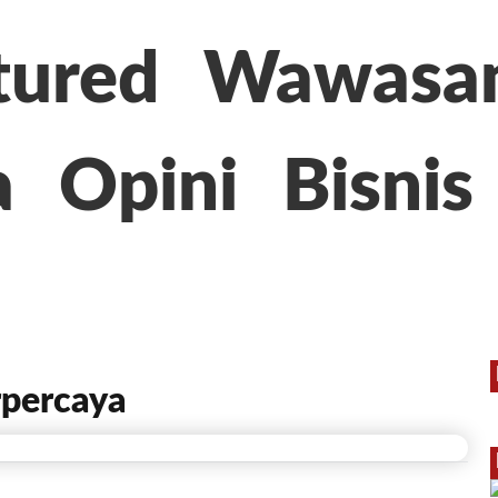
tured
Wawasa
a
Opini
Bisnis
rpercaya