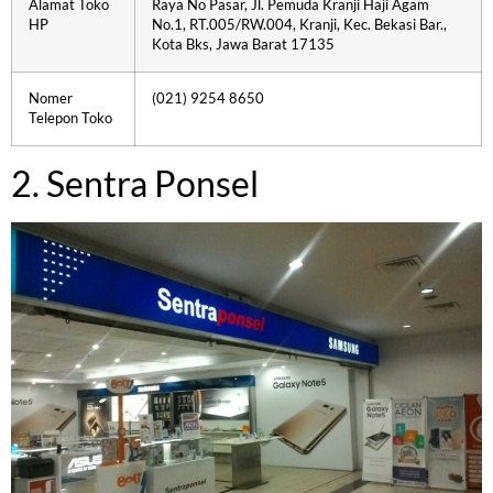
Alamat Toko
Raya No Pasar, Jl. Pemuda Kranji Haji Agam
HP
No.1, RT.005/RW.004, Kranji, Kec. Bekasi Bar.,
Kota Bks, Jawa Barat 17135
Nomer
(021) 9254 8650
Telepon Toko
2. Sentra Ponsel