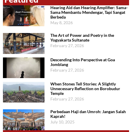
Hearing Aid dan Hearing Amplifier: Sama-
Sama Membantu Mendengar, Tapi Sangat
Berbeda
May 8, 2026
The Art of Power and Poetry in the
Yogyakarta Sultanate
February 27, 2026
Descending Into Perspective at Goa
Jomblang
February 27, 2026
When Stones Tell Stories: A Slightly
Unnecessary Reflection on Borobudur
Temple
February 27, 2026
Perbedaan Haji dan Umroh: Jangan Salah
Kaprah!
July 10, 2025