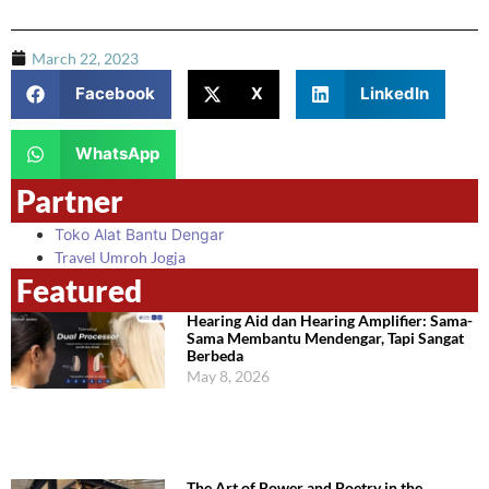
March 22, 2023
Facebook
X
LinkedIn
WhatsApp
Partner
Toko Alat Bantu Dengar
Travel Umroh Jogja
Featured
Hearing Aid dan Hearing Amplifier: Sama-
Sama Membantu Mendengar, Tapi Sangat
Berbeda
May 8, 2026
The Art of Power and Poetry in the