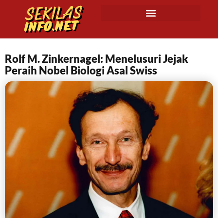
Rolf M. Zinkernagel: Menelusuri Jejak
Peraih Nobel Biologi Asal Swiss