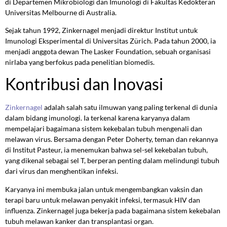
di Departemen Mikrobiologi dan Imunologi di Fakultas Kedokteran
Universitas Melbourne di Australia.
Sejak tahun 1992, Zinkernagel menjadi direktur Institut untuk
Imunologi Eksperimental di Universitas Zürich. Pada tahun 2000, ia
menjadi anggota dewan The Lasker Foundation, sebuah organisasi
nirlaba yang berfokus pada penelitian biomedis.
Kontribusi dan Inovasi
Zinkernagel
adalah salah satu ilmuwan yang paling terkenal di dunia
dalam bidang imunologi. Ia terkenal karena karyanya dalam
mempelajari bagaimana sistem kekebalan tubuh mengenali dan
melawan virus. Bersama dengan Peter Doherty, teman dan rekannya
di Institut Pasteur, ia menemukan bahwa sel-sel kekebalan tubuh,
yang dikenal sebagai sel T, berperan penting dalam melindungi tubuh
dari virus dan menghentikan infeksi.
Karyanya ini membuka jalan untuk mengembangkan vaksin dan
terapi baru untuk melawan penyakit infeksi, termasuk HIV dan
influenza. Zinkernagel juga bekerja pada bagaimana sistem kekebalan
tubuh melawan kanker dan transplantasi organ.