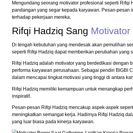
Mengundang seorang motivator profesional seperti Rifq
pandangan yang segar kepada karyawan. Pesan-pesan insp
terhadap pekerjaan mereka.
Rifqi Hadziq Sang
Motivator
Di tengah kebutuhan yang mendesak akan pemulihan sem
seperti Rifqi Hadziq dapat memberikan perubahan yang si
Rifqi Hadziq adalah motivator yang berdedikasi dengan
performa karyawan perusahaan. Sebagai pendiri BIGBI C
dalam mencapai tingkat motivasi yang tinggi di antara k
Rifqi Hadziq memiliki kemampuan untuk menangkap perh
inspiratif.
Pesan-pesan Rifqi Hadziq mencakup aspek-aspek sepert
meningkatkan semangat kerja. Hadirnya Rifqi Hadziq da
yang luar biasa pada kinerja karyawan.