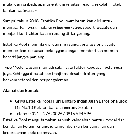
mulai dari pribadi, apartment, universitas, resort, sekolah, hotel,
bahkan
waterboom.
Sampai tahun 2018, Estetika Pool memberanikan diri untuk
memasarkan
brand
melalui
online marketing
, seperti
website
dan
menjadi kontraktor kolam renang di Tangerang.
Estetika Pool memiliki visi dan misi sangat professional, yaitu
memberikan kepuasan pelanggan dengan memberikan momen
berarti jangka panjang.
Type Model Desain menjadi salah satu faktor kepuasan pelanggan
juga. Sehingga dibutuhkan imajinasi desain drafter yang
berkompetensi dan berpengalaman.
Alamat dan kontak:
Griya Estetika Pools Puri Bintaro Indah Jalan Barcelona Blok
D5 No.10 Kel.Jombang Tangerang Selatan
Telepon: 021 – 27623026 / 0816 594 596
Estetika Pool mengutamakan sebuah keindahan bentuk model dan
keindahan kolam renang, juga memberikan kenyamanan dan
kepercayaan pada pelanggan.