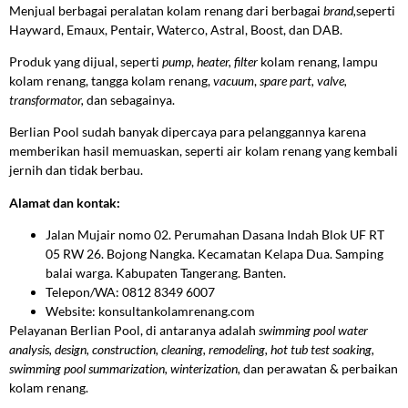
Menjual berbagai peralatan kolam renang dari berbagai
brand,
seperti
Hayward, Emaux, Pentair, Waterco, Astral, Boost, dan DAB.
Produk yang dijual, seperti
pump
,
heater,
filter
kolam renang, lampu
kolam renang, tangga kolam renang,
vacuum
,
spare part, valve,
transformator,
dan sebagainya.
Berlian Pool sudah banyak dipercaya para pelanggannya karena
memberikan hasil memuaskan, seperti air kolam renang yang kembali
jernih dan tidak berbau.
Alamat dan kontak:
Jalan Mujair nomo 02. Perumahan Dasana Indah Blok UF RT
05 RW 26. Bojong Nangka. Kecamatan Kelapa Dua. Samping
balai warga. Kabupaten Tangerang. Banten.
Telepon/WA: 0812 8349 6007
Website: konsultankolamrenang.com
Pelayanan Berlian Pool, di antaranya adalah
swimming pool water
analysis, design, construction, cleaning, remodeling, hot tub test soaking,
swimming pool summarization, winterization,
dan perawatan & perbaikan
kolam renang.