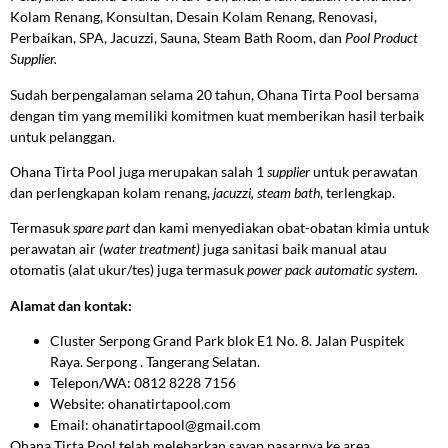
Kolam Renang, Konsultan, Desain Kolam Renang, Renovasi,
Perbaikan, SPA, Jacuzzi, Sauna, Steam Bath Room, dan
Pool Product
Supplier.
Sudah berpengalaman selama 20 tahun, Ohana Tirta Pool bersama
dengan tim yang memiliki komitmen kuat memberikan hasil terbaik
untuk pelanggan.
Ohana Tirta Pool juga merupakan salah 1
supplier
untuk perawatan
dan perlengkapan kolam renang,
jacuzzi, steam
bath
, terlengkap.
Termasuk
spare part
dan kami menyediakan obat-obatan kimia untuk
perawatan air
(water treatment)
juga sanitasi baik manual atau
otomatis (alat ukur/tes) juga termasuk
power pack automatic system.
Alamat dan kontak:
Cluster Serpong Grand Park blok E1 No. 8. Jalan Puspitek
Raya. Serpong . Tangerang Selatan.
Telepon/WA: 0812 8228 7156
Website: ohanatirtapool.com
Email: ohanatirtapool@gmail.com
Ohana Tirta Pool telah melebarkan sayap pasarnya ke area