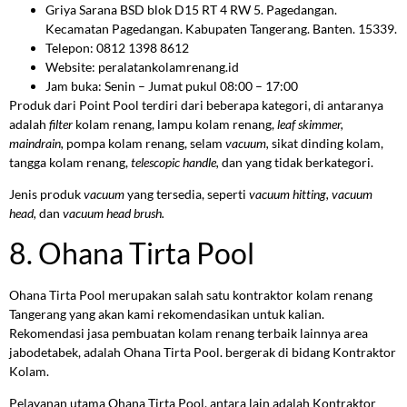
Griya Sarana BSD blok D15 RT 4 RW 5. Pagedangan.
Kecamatan Pagedangan. Kabupaten Tangerang. Banten. 15339.
Telepon: 0812 1398 8612
Website: peralatankolamrenang.id
Jam buka: Senin – Jumat pukul 08:00 – 17:00
Produk dari Point Pool terdiri dari beberapa kategori, di antaranya
adalah
filter
kolam renang, lampu kolam renang,
leaf skimmer,
maindrain,
pompa kolam renang, selam
vacuum,
sikat dinding kolam,
tangga kolam renang,
telescopic handle,
dan yang tidak berkategori.
Jenis produk
vacuum
yang tersedia, seperti
vacuum hitting, vacuum
head,
dan
vacuum head brush.
8. Ohana Tirta Pool
Ohana Tirta Pool merupakan salah satu kontraktor kolam renang
Tangerang yang akan kami rekomendasikan untuk kalian.
Rekomendasi jasa pembuatan kolam renang terbaik lainnya area
jabodetabek, adalah Ohana Tirta Pool. bergerak di bidang Kontraktor
Kolam.
Pelayanan utama Ohana Tirta Pool, antara lain adalah Kontraktor