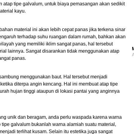
atap tipe galvalum, untuk biaya pemasangan akan sedikit
terial kayu.
han material ini akan lebih cepat panas jika terkena sinar
engaruh terhadap suhu ruangan dalam rumah, bahkan akan
wilayah yang memiliki iklim sangat panas, hal tersebut
M
ial lainnya. Sangat disarankan tidak menggunakan atap
A
angat panas.
isambung menggunakan baut. Hal tersebut menjadi
ketika diterpa angin kencang. Hal ini membuat atap tipe
rah hujan tinggi ataupun di lokasi pantai yang anginnya
yang unik dan beragam, anda perlu waspada karena warna
 tipe galvalum bukanlah warna alamiah suatu material,
jadi terlihat kusam. Selain itu estetika juga sangat