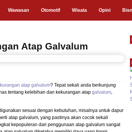
Wawasan
Otomotif
Wisata
Opini
Bisn
ngan Atap Galvalum
ekurangan atap galvalum
? Tepat sekali anda berkunjung
 bahas tentang kelebihan dan kekurangan atap
galvalum
,
 digunakan sesuai dengan kebutuhan, misalnya untuk dapur
ti atap galvalum, yang pastinya akan cocok sekali
tingkat kepopuleran dari penggunaan atap galvalum sangat
a atap galvalum diketahui memiliki daya yang tinggi