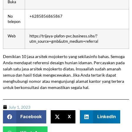
Buka
No
+6285856865867
telepon
Web
https://trijaya-plafon-pvc.business.site/?
utm_source=gmb&utm_medium=referral
Demikian 10 jasa arsitek mojokerto yang sekilasinfo bahas. Semoga
Anda mendapat referensi desaign hunian idaman. Percayakan pada
salah satu jasa arsitek mojokerto diatas. Insyaallah sudah amanah
semua dan hasil tidak mengecewakan. Jika Anda tertarik dapat
menghubungi nomor atau mengunjungi alamat kantor yang tertera
untuk berkonsultasi dan memastikan segala hal.
July 1, 2023
Facebook
X
LinkedIn