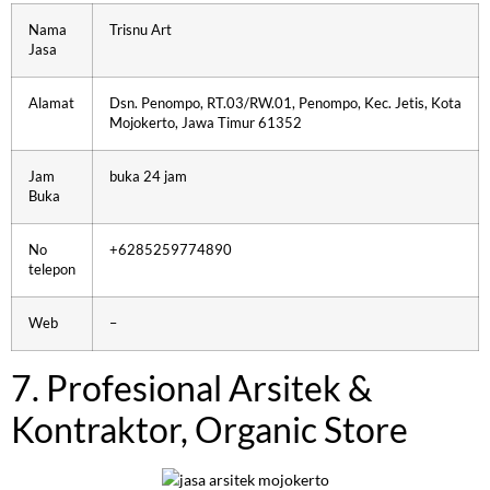
Nama
Trisnu Art
Jasa
Alamat
Dsn. Penompo, RT.03/RW.01, Penompo, Kec. Jetis, Kota
Mojokerto, Jawa Timur 61352
Jam
buka 24 jam
Buka
No
+6285259774890
telepon
Web
–
7. Profesional Arsitek &
Kontraktor, Organic Store