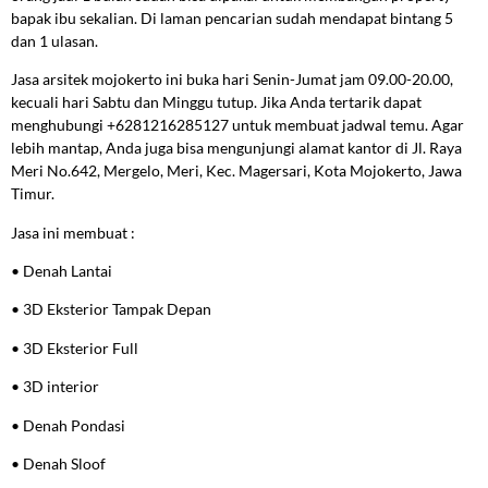
bapak ibu sekalian. Di laman pencarian sudah mendapat bintang 5
dan 1 ulasan.
Jasa arsitek mojokerto ini buka hari Senin-Jumat jam 09.00-20.00,
kecuali hari Sabtu dan Minggu tutup. Jika Anda tertarik dapat
menghubungi +6281216285127 untuk membuat jadwal temu. Agar
lebih mantap, Anda juga bisa mengunjungi alamat kantor di Jl. Raya
Meri No.642, Mergelo, Meri, Kec. Magersari, Kota Mojokerto, Jawa
Timur.
Jasa ini membuat :
• Denah Lantai
• 3D Eksterior Tampak Depan
• 3D Eksterior Full
• 3D interior
• Denah Pondasi
• Denah Sloof