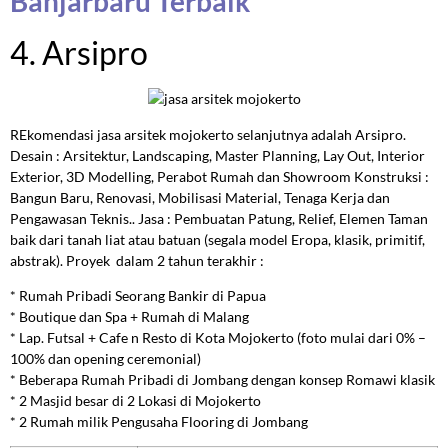
Banjarbaru Terbaik
4. Arsipro
REkomendasi jasa arsitek mojokerto selanjutnya adalah Arsipro.
Desain : Arsitektur, Landscaping, Master Planning, Lay Out, Interior
Exterior, 3D Modelling, Perabot Rumah dan Showroom Konstruksi :
Bangun Baru, Renovasi, Mobilisasi Material, Tenaga Kerja dan
Pengawasan Teknis.. Jasa : Pembuatan Patung, Relief, Elemen Taman
baik dari tanah liat atau batuan (segala model Eropa, klasik, primitif,
abstrak). Proyek dalam 2 tahun terakhir :
* Rumah Pribadi Seorang Bankir di Papua
* Boutique dan Spa + Rumah di Malang
* Lap. Futsal + Cafe n Resto di Kota Mojokerto (foto mulai dari 0% –
100% dan opening ceremonial)
* Beberapa Rumah Pribadi di Jombang dengan konsep Romawi klasik
* 2 Masjid besar di 2 Lokasi di Mojokerto
* 2 Rumah milik Pengusaha Flooring di Jombang