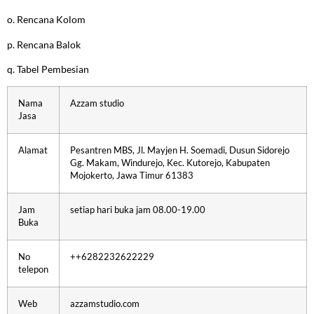
o. Rencana Kolom
p. Rencana Balok
q. Tabel Pembesian
Nama
Azzam studio
Jasa
Alamat
Pesantren MBS, Jl. Mayjen H. Soemadi, Dusun Sidorejo
Gg. Makam, Windurejo, Kec. Kutorejo, Kabupaten
Mojokerto, Jawa Timur 61383
Jam
setiap hari buka jam 08.00-19.00
Buka
No
++6282232622229
telepon
Web
azzamstudio.com