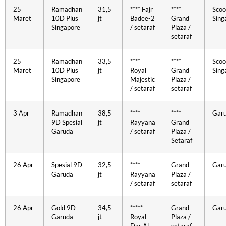
25
Ramadhan
31,5
**** Fajr
****
Scoo
Maret
10D Plus
jt
Badee-2
Grand
Sing
Singapore
/ setaraf
Plaza /
setaraf
25
Ramadhan
33,5
****
****
Scoo
Maret
10D Plus
jt
Royal
Grand
Sing
Singapore
Majestic
Plaza /
/ setaraf
setaraf
3 Apr
Ramadhan
38,5
****
****
Gar
9D Spesial
jt
Rayyana
Grand
Garuda
/ setaraf
Plaza /
Setaraf
26 Apr
Spesial 9D
32,5
****
Grand
Gar
Garuda
jt
Rayyana
Plaza /
/ setaraf
setaraf
26 Apr
Gold 9D
34,5
*****
Grand
Gar
Garuda
jt
Royal
Plaza /