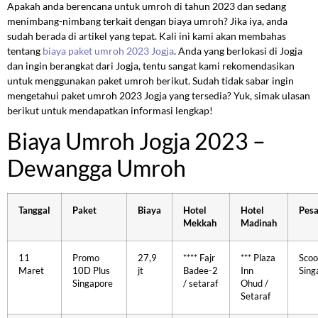
Apakah anda berencana untuk umroh di tahun 2023 dan sedang
menimbang-nimbang terkait dengan biaya umroh? Jika iya, anda
sudah berada di artikel yang tepat. Kali ini kami akan membahas
tentang
biaya paket umroh 2023 Jogja
. Anda yang berlokasi di Jogja
dan ingin berangkat dari Jogja, tentu sangat kami rekomendasikan
untuk menggunakan paket umroh berikut. Sudah tidak sabar ingin
mengetahui paket umroh 2023 Jogja yang tersedia? Yuk, simak ulasan
berikut untuk mendapatkan informasi lengkap!
Biaya Umroh Jogja 2023 –
Dewangga Umroh
Tanggal
Paket
Biaya
Hotel
Hotel
Pes
Mekkah
Madinah
11
Promo
27,9
**** Fajr
*** Plaza
Scoo
Maret
10D Plus
jt
Badee-2
Inn
Sing
Singapore
/ setaraf
Ohud /
Setaraf