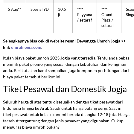
5 Aug**
Spesial 9D
30,5
****
****
Scoo
jt
Rayyana
Grand
Sing
/ setaraf
Plaza /
setaraf
Selengkapnya bisa cek di website resmi Dewangga Umroh Jogja >>
klik
umrahjogja.com
.
Itulah biaya paket umroh 2023 Jogja yang tersedia. Tentu anda bebas
memilih paket promo yang sesuai dengan kebutuhan dan keinginan
anda. Berikut akan kami sampaikan juga komponen perhitungan dari
biaya paket tersebut berikut ini!
Tiket Pesawat dan Domestik Jogja
Seluruh harga di atas tentu disesuaikan dengan tiket pesawat dari
Indonesia hingga ke Arab Saudi untuk harga pulang pergi. Saat ini
tiket pesawat untuk kelas ekonomi berada di angka 12-18 juta. Harga
tersebut tergantung dengan jenis pesawat yang digunakan. Cukup
menguras biaya umroh bukan?