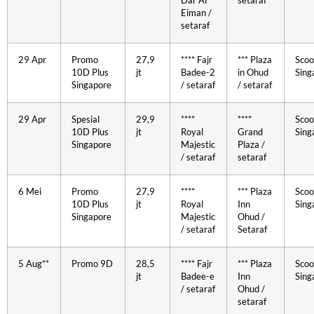
Dar Al
setaraf
Eiman /
setaraf
29 Apr
Promo
27,9
**** Fajr
*** Plaza
Scoo
10D Plus
jt
Badee-2
in Ohud
Sing
Singapore
/ setaraf
/ setaraf
29 Apr
Spesial
29,9
****
****
Scoo
10D Plus
jt
Royal
Grand
Sing
Singapore
Majestic
Plaza /
/ setaraf
setaraf
6 Mei
Promo
27,9
****
*** Plaza
Scoo
10D Plus
jt
Royal
Inn
Sing
Singapore
Majestic
Ohud /
/ setaraf
Setaraf
5 Aug**
Promo 9D
28,5
**** Fajr
*** Plaza
Scoo
jt
Badee-e
Inn
Sing
/ setaraf
Ohud /
setaraf