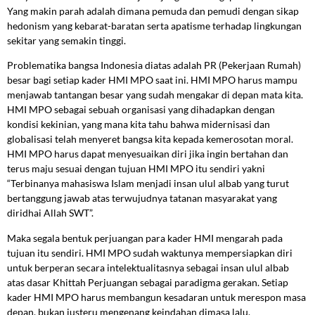
Yang makin parah adalah dimana pemuda dan pemudi dengan sikap
hedonism yang kebarat-baratan serta apatisme terhadap lingkungan
sekitar yang semakin tinggi.
Problematika bangsa Indonesia diatas adalah PR (Pekerjaan Rumah)
besar bagi setiap kader HMI MPO saat ini. HMI MPO harus mampu
menjawab tantangan besar yang sudah mengakar di depan mata kita.
HMI MPO sebagai sebuah organisasi yang dihadapkan dengan
kondisi kekinian, yang mana kita tahu bahwa midernisasi dan
globalisasi telah menyeret bangsa kita kepada kemerosotan moral.
HMI MPO harus dapat menyesuaikan diri jika ingin bertahan dan
terus maju sesuai dengan tujuan HMI MPO itu sendiri yakni
“Terbinanya mahasiswa Islam menjadi insan ulul albab yang turut
bertanggung jawab atas terwujudnya tatanan masyarakat yang
diridhai Allah SWT”.
Maka segala bentuk perjuangan para kader HMI mengarah pada
tujuan itu sendiri. HMI MPO sudah waktunya mempersiapkan diri
untuk berperan secara intelektualitasnya sebagai insan ulul albab
atas dasar Khittah Perjuangan sebagai paradigma gerakan. Setiap
kader HMI MPO harus membangun kesadaran untuk merespon masa
depan, bukan justeru mengenang keindahan dimasa lalu.