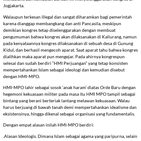
Jogjakarta.
Walaupun terkesan illegal dan sangat diharamkan bagi pemerintah
karena dianggap membangkang dan anti Pancasila, meskipun
demikian kongres tetap diselenggarakan dengan membuat
pengumuman bahwa kongres akan dilaksanakan di Kaliurang, namun
pada kenyataannya kongres dilaksanakan di sebuah desa di Gunung
Kidul, dan berhasil mengecoh aparat. Saat aparat tahu bahwa kongres
dialihkan maka aparat pun mengejar. Pada ahirnya kongrespun
selesai dan sudah berdiri “HMI Perjuangan” yang tetap konsisten
mempertahankan Islam sebagai ideologi dan kemudian disebut
dengan HMI-MPO.
HMI-MPO lahir sebagai sosok ‘anak haram’ diatas Orde Baru dengan
hegemoni kekuasaan militer pada masa itu HMI MPO tampil sebagai
bintang yang berani berteriak lantang melawan kekuasaan. Walau
harus berjuang di bawah tanah demi mempertahankan idealisme dan
eksistensinya, hingga dikenal sebagai organisasi yang fundamentalis.
Dengan empat alasan inilah HMI-MPO berdiri:
.Alasan Ideologis. Dimana Islam sebagai agama yang paripurna, selain