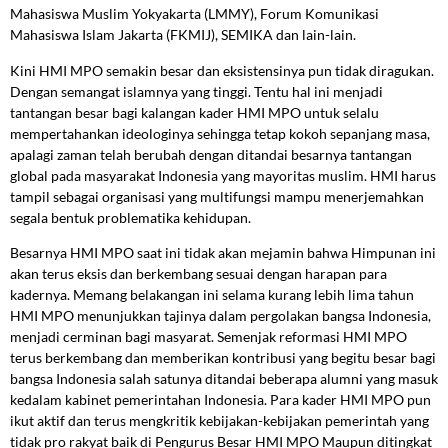
Mahasiswa Muslim Yokyakarta (LMMY), Forum Komunikasi
Mahasiswa Islam Jakarta (FKMIJ), SEMIKA dan lain-lain.
Kini HMI MPO semakin besar dan eksistensinya pun tidak diragukan.
Dengan semangat islamnya yang tinggi. Tentu hal ini menjadi
tantangan besar bagi kalangan kader HMI MPO untuk selalu
mempertahankan ideologinya sehingga tetap kokoh sepanjang masa,
apalagi zaman telah berubah dengan ditandai besarnya tantangan
global pada masyarakat Indonesia yang mayoritas muslim. HMI harus
tampil sebagai organisasi yang multifungsi mampu menerjemahkan
segala bentuk problematika kehidupan.
Besarnya HMI MPO saat ini tidak akan mejamin bahwa Himpunan ini
akan terus eksis dan berkembang sesuai dengan harapan para
kadernya. Memang belakangan ini selama kurang lebih lima tahun
HMI MPO menunjukkan tajinya dalam pergolakan bangsa Indonesia,
menjadi cerminan bagi masyarat. Semenjak reformasi HMI MPO
terus berkembang dan memberikan kontribusi yang begitu besar bagi
bangsa Indonesia salah satunya ditandai beberapa alumni yang masuk
kedalam kabinet pemerintahan Indonesia. Para kader HMI MPO pun
ikut aktif dan terus mengkritik kebijakan-kebijakan pemerintah yang
tidak pro rakyat baik di Pengurus Besar HMI MPO Maupun ditingkat