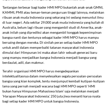
Tantangan terbesar bagi kader HMI MPO bukanlah anak-anak GMNI,
KAMMI, PMII atau teman-teman perguruan tinggi lainnya, melainkan
ribuan anak muda Indonesia yang sekarang ini sedang menuntut ilmu
di luar negeri. Ada sekitar 29.000 anak muda indonesia yang kuliah di
Australia, belum lagi ribuan yang mengambil studi di Amerika, anak-
anak inilah yang diprediksi akan mengambil tonggak kepemimpinan
bangsa nanti dan tentunya sebagai kader HMI MPO harus mampu
bersaing dengan mereka. Di sinilah peran setiap kader HMI MPO
untuk andil dalam memperbaiki tatanan masyarakat indonesia
dimulai dari Himpunan ini maka akan lahir sebuah generasi baru
yang mampu menjadikan bangsa Indonesia menjadi bangsa yang
berdaulat, adil, dan makmur.
Terahir organisasi HMI MPO harus mengedepankan
intelektualitasnya dalam menyelesaikan segala persoalan-persoalan
bangsa yang kian komplek, tentu menjumput kembali kutipan-kutipan
lama yang pernah menjadi wacana bagi HMI MPO seperti ‘HMI
bukan hanya Himpunan Mahasiswa Islam’ saja melainkan menjadi
‘Harapan Masyarakat Indonesia.’ 250 juta jiwa menanti karya nyata
bagi setiap kader HMI MPO untuk bangsa Indonesia.