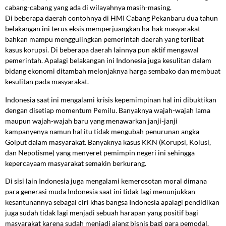
cabang-cabang yang ada di wilayahnya masih-masing.
Di beberapa daerah contohnya di HMI Cabang Pekanbaru dua tahun
belakangan ini terus eksis memperjuangkan ha-hak masyarakat
bahkan mampu menggulingkan pemerintah daerah yang terlibat
kasus korupsi. Di beberapa daerah lainnya pun aktif mengawal
pemerintah. Apalagi belakangan ini Indonesia juga kesulitan dalam
bidang ekonomi ditambah melonjaknya harga sembako dan membuat
kesulitan pada masyarakat.
Indonesia saat ini mengalami krisis kepemimpinan hal ini dibuktikan
dengan disetiap momentum Pemilu. Banyaknya wajah-wajah lama
maupun wajah-wajah baru yang menawarkan janji-janji
kampanyenya namun hal itu tidak mengubah penurunan angka
Golput dalam masyarakat. Banyaknya kasus KKN (Korupsi, Kolusi,
dan Nepotisme) yang menyeret pemimpin negeri ini sehingga
kepercayaam masyarakat semakin berkurang.
Di sisi lain Indonesia juga mengalami kemerosotan moral dimana
para generasi muda Indonesia saat ini tidak lagi menunjukkan
kesantunannya sebagai ciri khas bangsa Indonesia apalagi pendidikan
juga sudah tidak lagi menjadi sebuah harapan yang positif bagi
masyarakat karena sudah menjadi ajang bisnis bagi para pemodal.