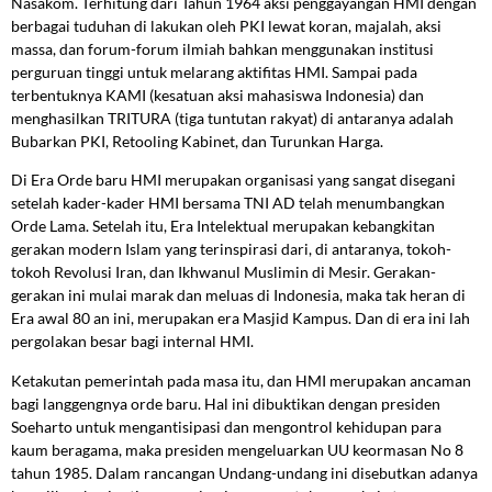
Nasakom. Terhitung dari Tahun 1964 aksi penggayangan HMI dengan
berbagai tuduhan di lakukan oleh PKI lewat koran, majalah, aksi
massa, dan forum-forum ilmiah bahkan menggunakan institusi
perguruan tinggi untuk melarang aktifitas HMI. Sampai pada
terbentuknya KAMI (kesatuan aksi mahasiswa Indonesia) dan
menghasilkan TRITURA (tiga tuntutan rakyat) di antaranya adalah
Bubarkan PKI, Retooling Kabinet, dan Turunkan Harga.
Di Era Orde baru HMI merupakan organisasi yang sangat disegani
setelah kader-kader HMI bersama TNI AD telah menumbangkan
Orde Lama. Setelah itu, Era Intelektual merupakan kebangkitan
gerakan modern Islam yang terinspirasi dari, di antaranya, tokoh-
tokoh Revolusi Iran, dan Ikhwanul Muslimin di Mesir. Gerakan-
gerakan ini mulai marak dan meluas di Indonesia, maka tak heran di
Era awal 80 an ini, merupakan era Masjid Kampus. Dan di era ini lah
pergolakan besar bagi internal HMI.
Ketakutan pemerintah pada masa itu, dan HMI merupakan ancaman
bagi langgengnya orde baru. Hal ini dibuktikan dengan presiden
Soeharto untuk mengantisipasi dan mengontrol kehidupan para
kaum beragama, maka presiden mengeluarkan UU keormasan No 8
tahun 1985. Dalam rancangan Undang-undang ini disebutkan adanya