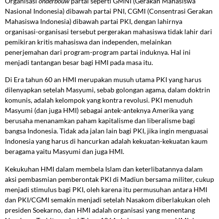
Organisasi
onderbouw
partai seperti GMNI (Gerakan Mahasiswa
Nasional Indonesia) dibawah partai PNI, CGMI (Consentrasi Gerakan
Mahasiswa Indonesia) dibawah partai PKI, dengan lahirnya
organisasi-organisasi tersebut pergerakan mahasiswa tidak lahir dari
pemikiran kritis mahasiswa dan independen, melainkan
penerjemahan dari program-program partai induknya. Hal ini
menjadi tantangan besar bagi HMI pada masa itu.
Di Era tahun 60 an HMI merupakan musuh utama PKI yang harus
dilenyapkan setelah Masyumi, sebab golongan agama, dalam doktrin
komunis, adalah kelompok yang kontra revolusi. PKI menuduh
Masyumi (dan juga HMI) sebagai antek-anteknya Amerika yang
berusaha menanamkan paham kapitalisme dan liberalisme bagi
bangsa Indonesia. Tidak ada jalan lain bagi PKI, jika ingin menguasai
Indonesia yang harus di hancurkan adalah kekuatan-kekuatan kaum
beragama yaitu Masyumi dan juga HMI.
Kekukuhan HMI dalam membela Islam dan keterlibatannya dalam
aksi pembasmian pemberontak PKI di Madiun bersama militer, cukup
menjadi stimulus bagi PKI, oleh karena itu permusuhan antara HMI
dan PKI/CGMI semakin menjadi setelah Nasakom diberlakukan oleh
presiden Soekarno, dan HMI adalah organisasi yang menentang