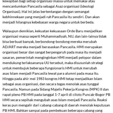
kewajiban bagi setiap organisasi massa untuk memakai atau
mencantumkan Pancasila sebagai Asaz organisasi (ideologi
Organisasi). Hal ini jelas bertentangan dengan semangat
kebhinnekaan yang menjadi
ruh
Pancasila itu sendiri. Dan akan
menjadi hilangnya kebebasan warga negara untuk berbeda.
Walaupun demikian, kekuatan kekuasaan Orde Baru menjadikan
organisasi massa seperti Muhammadiyah, NU, dan lain-lainya tidak
bisa berbuat banyak, berbondong-bondong mereka merubah
AD/ART mereka menjadi berasaskan Pancasila. HMI merupakan
organisasi besar dan sangat berpengaruh pada masa itu menjadi
sasaran, pemerintah menginginkan HMI menjadi pelopor dalam
mendukung terlaksananya UU tersebut, maka disusunlah strategi
untuk membujuk beberapa fungsionaris HMI untuk merubah
asas Islam menjadi Pancasila lewat para alumni pada masa itu.
Hingga pada ahir mei 1983 kongres HMI tetap menjadikan Islam
sebagai asas organisasi, dan secara tegas menolak asas tunggal
Pancasila. Namun pada Sidang Majelis Pekerja Kongres (MPK) II dan
rapat pleno PB HMI pada tanggal 1-7 april di ciloto Puncak-Bogor PB
HMI secara sepihak mengubah asas Islam menjadi Pancasila. Reaksi
keras pun mengalir dari cabang-cabang di daerah menolak keputusan
PB HMI. Bahkan sampai pada pembekuan beberapa cabang yang