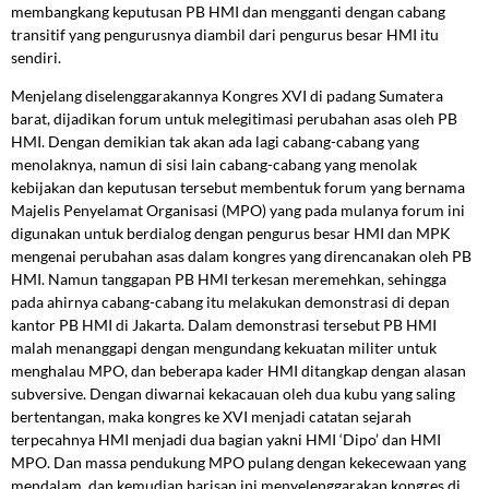
membangkang keputusan PB HMI dan mengganti dengan cabang
transitif yang pengurusnya diambil dari pengurus besar HMI itu
sendiri.
Menjelang diselenggarakannya Kongres XVI di padang Sumatera
barat, dijadikan forum untuk melegitimasi perubahan asas oleh PB
HMI. Dengan demikian tak akan ada lagi cabang-cabang yang
menolaknya, namun di sisi lain cabang-cabang yang menolak
kebijakan dan keputusan tersebut membentuk forum yang bernama
Majelis Penyelamat Organisasi (MPO) yang pada mulanya forum ini
digunakan untuk berdialog dengan pengurus besar HMI dan MPK
mengenai perubahan asas dalam kongres yang direncanakan oleh PB
HMI. Namun tanggapan PB HMI terkesan meremehkan, sehingga
pada ahirnya cabang-cabang itu melakukan demonstrasi di depan
kantor PB HMI di Jakarta. Dalam demonstrasi tersebut PB HMI
malah menanggapi dengan mengundang kekuatan militer untuk
menghalau MPO, dan beberapa kader HMI ditangkap dengan alasan
subversive. Dengan diwarnai kekacauan oleh dua kubu yang saling
bertentangan, maka kongres ke XVI menjadi catatan sejarah
terpecahnya HMI menjadi dua bagian yakni HMI ‘Dipo’ dan HMI
MPO. Dan massa pendukung MPO pulang dengan kekecewaan yang
mendalam, dan kemudian barisan ini menyelenggarakan kongres di