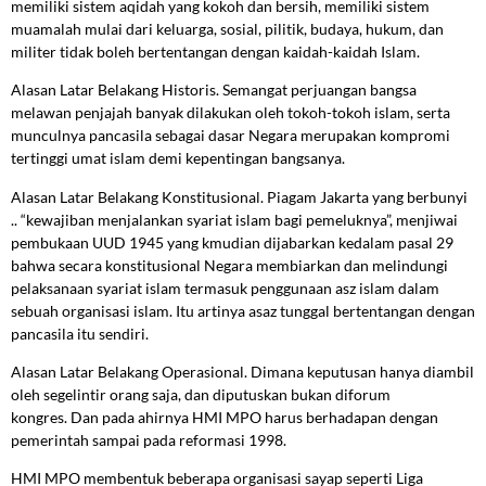
memiliki sistem aqidah yang kokoh dan bersih, memiliki sistem
muamalah mulai dari keluarga, sosial, pilitik, budaya, hukum, dan
militer tidak boleh bertentangan dengan kaidah-kaidah Islam.
Alasan Latar Belakang Historis. Semangat perjuangan bangsa
melawan penjajah banyak dilakukan oleh tokoh-tokoh islam, serta
munculnya pancasila sebagai dasar Negara merupakan kompromi
tertinggi umat islam demi kepentingan bangsanya.
Alasan Latar Belakang Konstitusional. Piagam Jakarta yang berbunyi
.. “kewajiban menjalankan syariat islam bagi pemeluknya”, menjiwai
pembukaan UUD 1945 yang kmudian dijabarkan kedalam pasal 29
bahwa secara konstitusional Negara membiarkan dan melindungi
pelaksanaan syariat islam termasuk penggunaan asz islam dalam
sebuah organisasi islam. Itu artinya asaz tunggal bertentangan dengan
pancasila itu sendiri.
Alasan Latar Belakang Operasional. Dimana keputusan hanya diambil
oleh segelintir orang saja, dan diputuskan bukan diforum
kongres. Dan pada ahirnya HMI MPO harus berhadapan dengan
pemerintah sampai pada reformasi 1998.
HMI MPO membentuk beberapa organisasi sayap seperti Liga