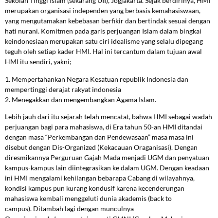
Sekolah Tinggi Islam (sekarang UII), Jogjakarta. Sejak berdirinya, HMI
merupakan organisasi independen yang berbasis kemahasiswaan,
yang mengutamakan kebebasan berfikir dan bertindak sesuai dengan
hati nurani. Komitmen pada garis perjuangan Islam dalam bingkai
keindonesiaan merupakan satu ciri idealisme yang selalu dipegang
teguh oleh setiap kader HMI. Hal ini tercantum dalam tujuan awal
HMI itu sendiri, yakni;
1. Mempertahankan Negara Kesatuan republik Indonesia dan
mempertinggi derajat rakyat indonesia
2. Menegakkan dan mengembangkan Agama Islam.
Lebih jauh dari itu sejarah telah mencatat, bahwa HMI sebagai wadah
perjuangan bagi para mahasiswa, di Era tahun 50-an HMI ditandai
dengan masa “Perkembangan dan Pendewasaan” masa masa ini
disebut dengan Dis-Organized (Kekacauan Oraganisasi). Dengan
diresmikannya Perguruan Gajah Mada menjadi UGM dan penyatuan
kampus-kampus lain diintegrasikan ke dalam UGM. Dengan keadaan
ini HMI mengalami kehilangan bebarapa Cabang di wilayahnya,
kondisi kampus pun kurang kondusif karena kecenderungan
mahasiswa kembali menggeluti dunia akademis (back to
campus). Ditambah lagi dengan munculnya