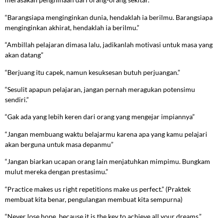
“Barangsiapa menginginkan dunia, hendaklah ia berilmu. Barangsiapa
menginginkan akhirat, hendaklah ia berilmu.”
“Ambillah pelajaran dimasa lalu, jadikanlah motivasi untuk masa yang
akan datang”
“Berjuang itu capek, namun kesuksesan butuh perjuangan.”
“Sesulit apapun pelajaran, jangan pernah meragukan potensimu
sendiri.”
“Gak ada yang lebih keren dari orang yang mengejar impiannya”
“Jangan membuang waktu belajarmu karena apa yang kamu pelajari
akan berguna untuk masa depanmu”
“Jangan biarkan ucapan orang lain menjatuhkan mimpimu. Bungkam
mulut mereka dengan prestasimu.”
“Practice makes us right repetitions make us perfect.” (Praktek
membuat kita benar, pengulangan membuat kita sempurna)
“Never lose hope, because it is the key to achieve all your dreams.”