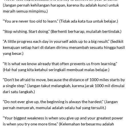
(Jangan pernah kehilangan harapan, karena itu adalah kunci untuk
meraih semua mimpimu.)
“You are never too old to learn.” (Tidak ada kata tua untuk belajar.)
“Stop wishing. Start doing.” (Berhenti berharap, mulailah bertindak.)
“A little progress each day in yourself adds up to a big result.” (Sedikit
kemajuan setiap hari di dalam dirimu menambah sesuatu hingga hasil
yang besar.)
“It is what we know already that often prevents us from learning.”
(Hal-hal yang kita ketahui seringkali membuat malas belajar.)
“Don’t be afraid to move, because the distance of 1000 miles starts by
a single step.” (Jangan takut melangkah, karena jarak 1000 mil dimulai
dari satu langkah.)
“Do not ever give up, the beginning is always the hardest.” (Jangan
pernah menyerah, memulai adalah selalu hal yang tersulit.)
“Your biggest weakness is when you give up and your greatest power
is when you try one more time.” (Kelemahan terbesarmu adalah