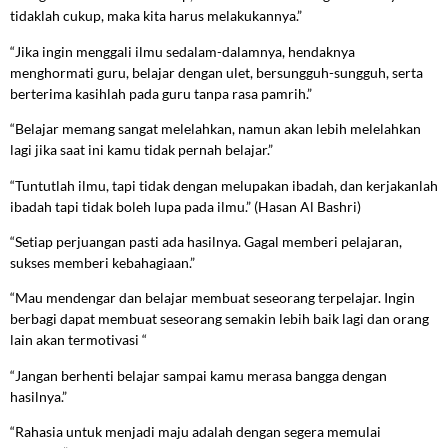
tidaklah cukup, maka kita harus melakukannya.”
“Jika ingin menggali ilmu sedalam-dalamnya, hendaknya
menghormati guru, belajar dengan ulet, bersungguh-sungguh, serta
berterima kasihlah pada guru tanpa rasa pamrih.”
“Belajar memang sangat melelahkan, namun akan lebih melelahkan
lagi jika saat ini kamu tidak pernah belajar.”
“Tuntutlah ilmu, tapi tidak dengan melupakan ibadah, dan kerjakanlah
ibadah tapi tidak boleh lupa pada ilmu.” (Hasan Al Bashri)
“Setiap perjuangan pasti ada hasilnya. Gagal memberi pelajaran,
sukses memberi kebahagiaan.”
“Mau mendengar dan belajar membuat seseorang terpelajar. Ingin
berbagi dapat membuat seseorang semakin lebih baik lagi dan orang
lain akan termotivasi “
“Jangan berhenti belajar sampai kamu merasa bangga dengan
hasilnya.”
“Rahasia untuk menjadi maju adalah dengan segera memulai