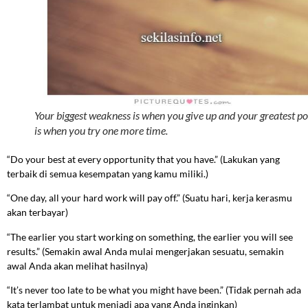
Your biggest weakness is when you give up and your greatest p
is when you try one more time.
“Do your best at every opportunity that you have.” (Lakukan yang
terbaik di semua kesempatan yang kamu miliki.)
“One day, all your hard work will pay off.” (Suatu hari, kerja kerasmu
akan terbayar)
“The earlier you start working on something, the earlier you will see
results.” (Semakin awal Anda mulai mengerjakan sesuatu, semakin
awal Anda akan melihat hasilnya)
“It’s never too late to be what you might have been.” (Tidak pernah ada
kata terlambat untuk menjadi apa yang Anda inginkan)