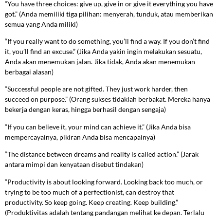
“You have three choices: give up, give in or give it everything you have
got.” (Anda memiliki tiga pilihan: menyerah, tunduk, atau memberikan
semua yang Anda miliki)
“If you really want to do something, you’ll find a way. If you don’t find
it, you’ll find an excuse.” (Jika Anda yakin ingin melakukan sesuatu,
Anda akan menemukan jalan. Jika tidak, Anda akan menemukan
berbagai alasan)
“Successful people are not gifted. They just work harder, then
succeed on purpose.” (Orang sukses tidaklah berbakat. Mereka hanya
bekerja dengan keras, hingga berhasil dengan sengaja)
“If you can believe it, your mind can achieve it.” (Jika Anda bisa
mempercayainya, pikiran Anda bisa mencapainya)
“The distance between dreams and reality is called action.” (Jarak
antara mimpi dan kenyataan disebut tindakan)
“Productivity is about looking forward. Looking back too much, or
trying to be too much of a perfectionist, can destroy that
productivity. So keep going. Keep creating. Keep building.”
(Produktivitas adalah tentang pandangan melihat ke depan. Terlalu