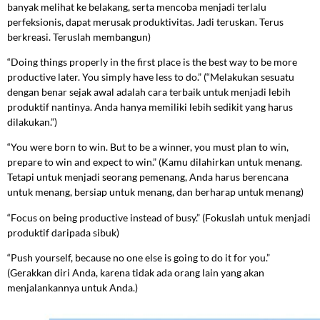
banyak melihat ke belakang, serta mencoba menjadi terlalu
perfeksionis, dapat merusak produktivitas. Jadi teruskan. Terus
berkreasi. Teruslah membangun)
“Doing things properly in the first place is the best way to be more
productive later. You simply have less to do.” (“Melakukan sesuatu
dengan benar sejak awal adalah cara terbaik untuk menjadi lebih
produktif nantinya. Anda hanya memiliki lebih sedikit yang harus
dilakukan.”)
“You were born to win. But to be a winner, you must plan to win,
prepare to win and expect to win.” (Kamu dilahirkan untuk menang.
Tetapi untuk menjadi seorang pemenang, Anda harus berencana
untuk menang, bersiap untuk menang, dan berharap untuk menang)
“Focus on being productive instead of busy.” (Fokuslah untuk menjadi
produktif daripada sibuk)
“Push yourself, because no one else is going to do it for you.”
(Gerakkan diri Anda, karena tidak ada orang lain yang akan
menjalankannya untuk Anda.)