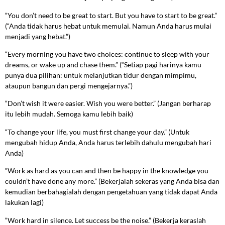
“You don’t need to be great to start. But you have to start to be great.”
(“Anda tidak harus hebat untuk memulai. Namun Anda harus mulai
menjadi yang hebat.”)
“Every morning you have two choices: continue to sleep with your
dreams, or wake up and chase them.” (“Setiap pagi harinya kamu
punya dua pilihan: untuk melanjutkan tidur dengan mimpimu,
ataupun bangun dan pergi mengejarnya.”)
“Don’t wish it were easier. Wish you were better.” (Jangan berharap
itu lebih mudah. Semoga kamu lebih baik)
“To change your life, you must first change your day.” (Untuk
mengubah hidup Anda, Anda harus terlebih dahulu mengubah hari
Anda)
“Work as hard as you can and then be happy in the knowledge you
couldn’t have done any more.” (Bekerjalah sekeras yang Anda bisa dan
kemudian berbahagialah dengan pengetahuan yang tidak dapat Anda
lakukan lagi)
“Work hard in silence. Let success be the noise.” (Bekerja keraslah