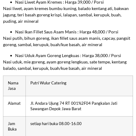
Nasi Liwet Ayam Kremes : Harga 39,000 / Porsi
Nasi liwet, ayam kremes bumbu kuning, balado kentang ati, bakwan
jagung, teri basah goreng krispi, lalapan, sambal, kerupuk, buah,
puding, air mineral
Nasi Ikan Fillet Saus Asam Manis : Harga 48,000 / Porsi
Nasi putih, bihun goreng, ikan fillet saus asam manis, capcay, pangsit
goreng, sambal, kerupuk, buah/kue basah, air mineral
Nasi Uduk Ayam Goreng Lengkuas : Harga 38,000 / Porsi
Nasi uduk, mie goreng, ayam goreng lengkuas, sate tempe, kentang
balado, sambal, kerupuk, buah/kue basah, air mineral
Nama
Putri Wulur Catering
Jasa
Alamat
Jl. Andara Ujung 74 RT 001%2F04 Pangkalan Jati
Sawangan Depok Jawa Barat
Jam
setiap hari buka 08.00-16.00
Buka