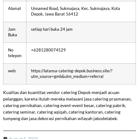
Alamat
Unnamed Road, Sukmajaya, Kec. Sukmajaya, Kota
Depok, Jawa Barat 16412
Jam
setiap hari buka 24 jam
Buka
No
+6281280074529
telepon
web
https://latansa-catering-depok.business.site/?
utm_source=gmb&utm_medium=referral
Kualitas dan kuantitas vendor catering Depok menjadi acuan
pelanggan, karena itulah mereka melayani jasa catering prasmanan,
catering pernikahan, catering event-event besar, catering pabrik,
catering seminar, catering aqiqah, catering kantoran, catering
tumpeng dan jasa dekorasi pernikahan wilayah jabodetabek.
August 1, 2023