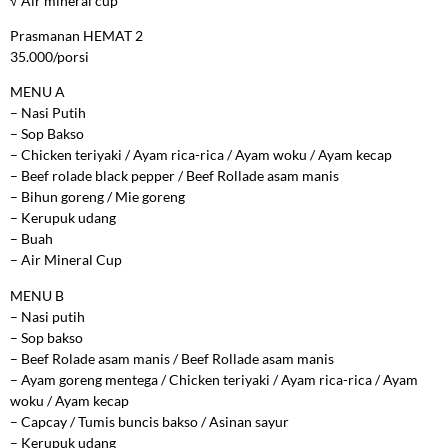
√ Air mineral cup
Prasmanan HEMAT 2
35.000/porsi
MENU A
– Nasi Putih
– Sop Bakso
– Chicken teriyaki / Ayam rica-rica / Ayam woku / Ayam kecap
– Beef rolade black pepper / Beef Rollade asam manis
– Bihun goreng / Mie goreng
– Kerupuk udang
– Buah
– Air Mineral Cup
MENU B
– Nasi putih
– Sop bakso
– Beef Rolade asam manis / Beef Rollade asam manis
– Ayam goreng mentega / Chicken teriyaki / Ayam rica-rica / Ayam
woku / Ayam kecap
– Capcay / Tumis buncis bakso / Asinan sayur
– Kerupuk udang