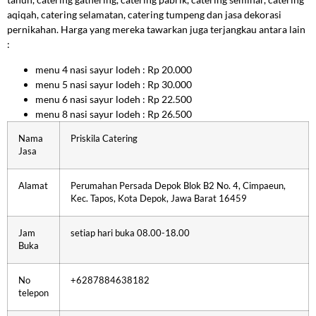
aqiqah, catering selamatan, catering tumpeng dan jasa dekorasi
pernikahan. Harga yang mereka tawarkan juga terjangkau antara lain
:
menu 4 nasi sayur lodeh : Rp 20.000
menu 5 nasi sayur lodeh : Rp 30.000
menu 6 nasi sayur lodeh : Rp 22.500
menu 8 nasi sayur lodeh : Rp 26.500
Nama
Priskila Catering
Jasa
Alamat
Perumahan Persada Depok Blok B2 No. 4, Cimpaeun,
Kec. Tapos, Kota Depok, Jawa Barat 16459
Jam
setiap hari buka 08.00-18.00
Buka
No
+6287884638182
telepon