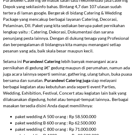
Purandewi Catering termasuk salah satu rekomendasi jasa catering
Depok yang sekilasinfo bahas. Bintang 4,7 dan 107 ulasan sudah
tertera di laman google. Bergerak di bidang Catering & Wedding
Package yang mencakup berbagai layanan Catering, Decorasi,
Pelaminan, Dll. Paket yang kita sediakan berupa paket pernikahan
lengkap yaitu : Catering, Dekorasi, Dokumentasi dan sarana
penunjang pesta lainnya. Dengan di dukung tenaga yang Profesional
dan berpengalaman di bidangnya kita mampu menangani setiap
pesanan yang ada, baik skala besar maupun kecil.
Selama ini
Purandewi Catering
lebih banyak menangani acara
pernikahan di gedung â€“ gedung maupun di perumahan, namun ada
juga acara lainnya seperti seminar, gathering, ulang tahun, buka puasa
bersama dan sunatan.
Purandewi Catering
juga
siap melayani
berbagai kegiatan atau kebutuhan anda seperti event Parties,
Wedding, Exhibition, Festival, Concert atau kegiatan lain baik yang
dilaksanakan digedung, hotel atau tempat-tempat lainnya.. Berbagai
masakan tersedia disini Anda dapat memilihnya:
paket wedding A 500 orang : Rp 58.500.000
paket wedding B 600 orang : Rp 62.500.000
paket wedding C 800 orang : Rp 71.000.000