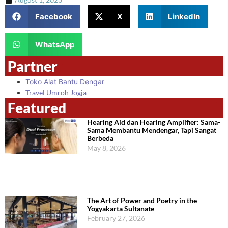
Facebook
X
LinkedIn
WhatsApp
Partner
Toko Alat Bantu Dengar
Travel Umroh Jogja
Featured
Hearing Aid dan Hearing Amplifier: Sama-
Sama Membantu Mendengar, Tapi Sangat
Berbeda
May 8, 2026
The Art of Power and Poetry in the
Yogyakarta Sultanate
February 27, 2026