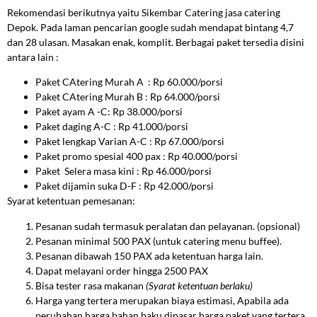
Rekomendasi berikutnya yaitu Sikembar Catering jasa catering
Depok. Pada laman pencarian google sudah mendapat bintang 4,7
dan 28 ulasan. Masakan enak, komplit. Berbagai paket tersedia disini
antara lain :
Paket CAtering Murah A : Rp 60.000/porsi
Paket CAtering Murah B : Rp 64.000/porsi
Paket ayam A -C: Rp 38.000/porsi
Paket daging A-C : Rp 41.000/porsi
Paket lengkap Varian A-C : Rp 67.000/porsi
Paket promo spesial 400 pax : Rp 40.000/porsi
Paket Selera masa kini : Rp 46.000/porsi
Paket dijamin suka D-F : Rp 42.000/porsi
Syarat ketentuan pemesanan:
Pesanan sudah termasuk peralatan dan pelayanan. (opsional)
Pesanan minimal 500 PAX (untuk catering menu buffee).
Pesanan dibawah 150 PAX ada ketentuan harga lain.
Dapat melayani order hingga 2500 PAX
Bisa tester rasa makanan
(Syarat ketentuan berlaku)
Harga yang tertera merupakan biaya estimasi, Apabila ada
perubahan harga bahan baku dipasar harga paket yang tertera