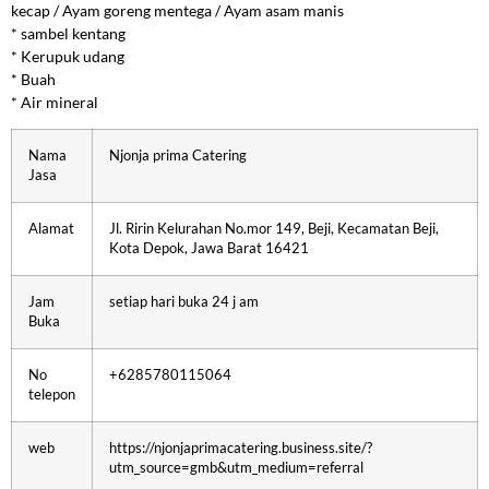
kecap / Ayam goreng mentega / Ayam asam manis
* sambel kentang
* Kerupuk udang
* Buah
* Air mineral
Nama
Njonja prima Catering
Jasa
Alamat
Jl. Ririn Kelurahan No.mor 149, Beji, Kecamatan Beji,
Kota Depok, Jawa Barat 16421
Jam
setiap hari buka 24 j am
Buka
No
+6285780115064
telepon
web
https://njonjaprimacatering.business.site/?
utm_source=gmb&utm_medium=referral