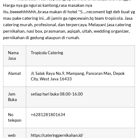
Harga nya ga nguras kantong,rasa masakan nya
itu..beeeehhhhhh..brasa makan di hotel *5….recoment bgt deh buat yg
mau pake catering ini…di jamin ga ngecewain.tq team tropicola. Jasa
catering murah, profesional, dan terpercaya. Melayani jasa catering
pernikahan, nasi box, prasmanan, aqiqah, ultah, wedding organizer,
pernikahan di gedung ataupun di rumah.
Nama
Tropicola Catering
Jasa
Alamat
Jl. Salak Raya No.9, Mampang, Pancoran Mas, Depok
City, West Java 16433
Jam
setiap hari buka 08.00-16.00
Buka
No
+6281281801634
telepon
web
https://cateringpernikahan.id/