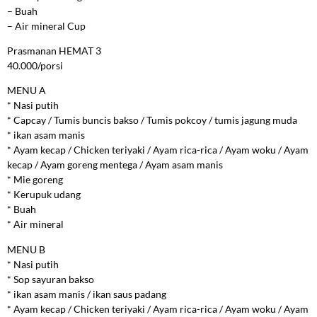
– Buah
– Air mineral Cup
Prasmanan HEMAT 3
40.000/porsi
MENU A
* Nasi putih
* Capcay / Tumis buncis bakso / Tumis pokcoy / tumis jagung muda
* ikan asam manis
* Ayam kecap / Chicken teriyaki / Ayam rica-rica / Ayam woku / Ayam
kecap / Ayam goreng mentega / Ayam asam manis
* Mie goreng
* Kerupuk udang
* Buah
* Air mineral
MENU B
* Nasi putih
* Sop sayuran bakso
* ikan asam manis / ikan saus padang
* Ayam kecap / Chicken teriyaki / Ayam rica-rica / Ayam woku / Ayam