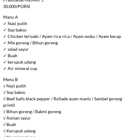
30.000/PORSI
Manu A
✓ Nasi putih
✓ Sop bakso
✓ Chicken teriyaki / Ayam rica-rica / Ayam woku / Ayam kecap
✓ Mie goreng / Bihun goreng
✓ salad sayur
✓ Buah
✓ kerupuk udang
✓ Air mineral cup
Menu B
√ Nasi putih
√ Sop bakso
√ Beef balls black pepper / Rollade asam manis / Sambel goreng
printil
√ Bihun goreng / Bakmi goreng
√ Asinan sayur
√ Buah
√ Kerupuk udang