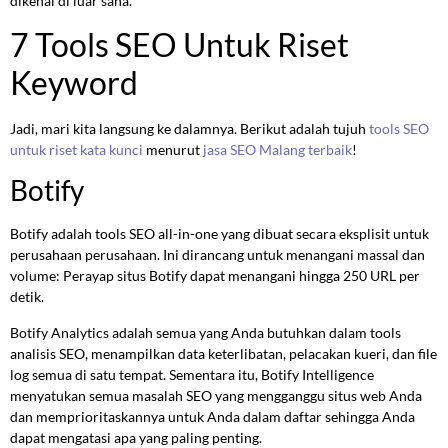
dikenal di luar sana.
7 Tools SEO Untuk Riset
Keyword
Jadi, mari kita langsung ke dalamnya. Berikut adalah tujuh
tools SEO
untuk riset kata kunci
menurut
jasa SEO Malang terbaik
!
Botify
Botify adalah tools SEO all-in-one yang dibuat secara eksplisit untuk
perusahaan perusahaan. Ini dirancang untuk menangani massal dan
volume: Perayap situs Botify dapat menangani hingga 250 URL per
detik.
Botify Analytics adalah semua yang Anda butuhkan dalam tools
analisis SEO, menampilkan data keterlibatan, pelacakan kueri, dan file
log semua di satu tempat. Sementara itu, Botify Intelligence
menyatukan semua masalah SEO yang mengganggu situs web Anda
dan memprioritaskannya untuk Anda dalam daftar sehingga Anda
dapat mengatasi apa yang paling penting.