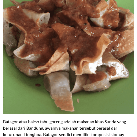
Batagor atau bakso tahu goreng adalah makanan khas Sunda yang
berasal dari Bandung, awalnya makanan tersebut berasal dari
keturunan Tionghoa. Batagor sendiri memiliki komposisi siomay