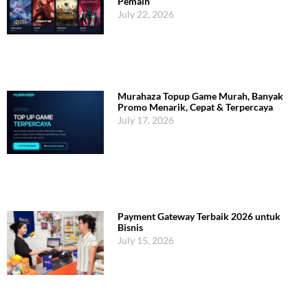
Pemain
July 22, 2026
Murahaza Topup Game Murah, Banyak
Promo Menarik, Cepat & Terpercaya
July 17, 2026
Payment Gateway Terbaik 2026 untuk
Bisnis
July 15, 2026