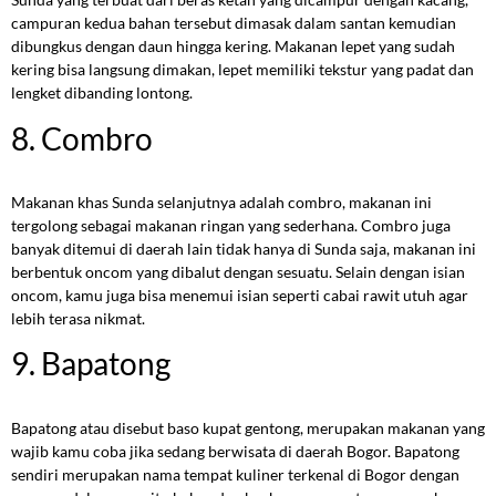
campuran kedua bahan tersebut dimasak dalam santan kemudian
dibungkus dengan daun hingga kering. Makanan lepet yang sudah
kering bisa langsung dimakan, lepet memiliki tekstur yang padat dan
lengket dibanding lontong.
8. Combro
Makanan khas Sunda selanjutnya adalah combro, makanan ini
tergolong sebagai makanan ringan yang sederhana. Combro juga
banyak ditemui di daerah lain tidak hanya di Sunda saja, makanan ini
berbentuk oncom yang dibalut dengan sesuatu. Selain dengan isian
oncom, kamu juga bisa menemui isian seperti cabai rawit utuh agar
lebih terasa nikmat.
9. Bapatong
Bapatong atau disebut baso kupat gentong, merupakan makanan yang
wajib kamu coba jika sedang berwisata di daerah Bogor. Bapatong
sendiri merupakan nama tempat kuliner terkenal di Bogor dengan