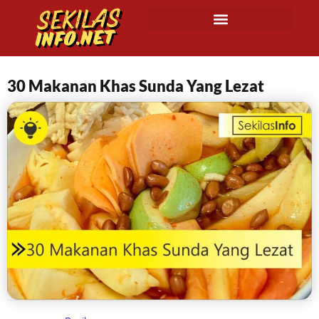
30 Makanan Khas Sunda Yang Lezat