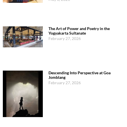
The Art of Power and Poetry in the
Yogyakarta Sultanate
February 27, 2026
Descending Into Perspective at Goa
Jomblang
February 27, 2026