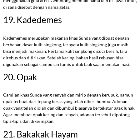
menggunakan gula aren. Gemblong memiliki nama lain di Jawa Timur,
di sana disebut dengan nama getas.
19. Kadedemes
Kadememes merupakan makanan khas Sunda yang dibuat dengan
berbahan dasar kulit singkong, ternyata kulit singkong juga masih
bisa menjadi makanan. Pertama kulit singkong dicuci bersih, lalu
direbus dan ditiriskan. Setelah kering, bahan hasil rebusan bisa
digunakan sebagai campuran tumis untuk lauk saat memakan nasi.
20. Opak
Camilan khas Sunda yang renyah dan mirip dengan kerupuk, namun
opak terbuat dari tepung beras yang telah diberi bumbu. Adonan
opak yang telah diolah dan dibumbui biasanya bertekstur agak lunak.
Agar membuat opak kering dan renyah, adonan tersebut dipotong
tipis-tipis dan dikeringkan.
21. Bakakak Hayam