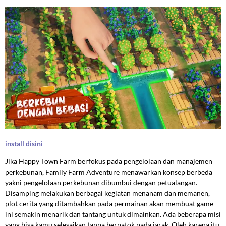
install disini
Jika Happy Town Farm berfokus pada pengelolaan dan manajemen
perkebunan, Family Farm Adventure menawarkan konsep berbeda
yakni pengelolaan perkebunan dibumbui dengan petualangan.
Disamping melakukan berbagai kegiatan menanam dan memanen,
plot cerita yang ditambahkan pada permainan akan membuat game
ini semakin menarik dan tantang untuk dimainkan. Ada beberapa misi
yang bisa kamu selesaikan tanpa berpatok pada jarak. Oleh karena itu,