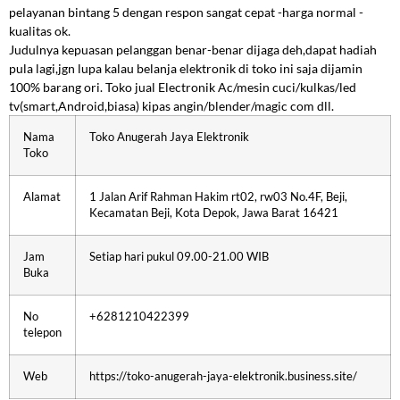
pelayanan bintang 5 dengan respon sangat cepat -harga normal -
kualitas ok.
Judulnya kepuasan pelanggan benar-benar dijaga deh,dapat hadiah
pula lagi,jgn lupa kalau belanja elektronik di toko ini saja dijamin
100% barang ori. Toko jual Electronik Ac/mesin cuci/kulkas/led
tv(smart,Android,biasa) kipas angin/blender/magic com dll.
Nama
Toko Anugerah Jaya Elektronik
Toko
Alamat
1 Jalan Arif Rahman Hakim rt02, rw03 No.4F, Beji,
Kecamatan Beji, Kota Depok, Jawa Barat 16421
Jam
Setiap hari pukul 09.00-21.00 WIB
Buka
No
+6281210422399
telepon
Web
https://toko-anugerah-jaya-elektronik.business.site/