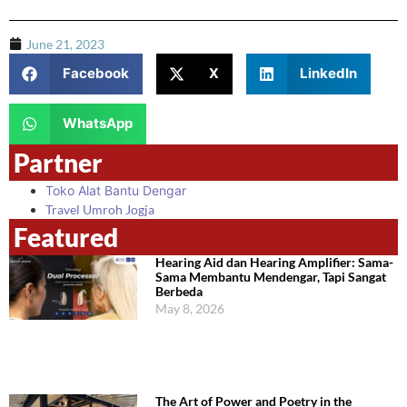
June 21, 2023
Facebook
X
LinkedIn
WhatsApp
Partner
Toko Alat Bantu Dengar
Travel Umroh Jogja
Featured
Hearing Aid dan Hearing Amplifier: Sama-
Sama Membantu Mendengar, Tapi Sangat
Berbeda
May 8, 2026
The Art of Power and Poetry in the