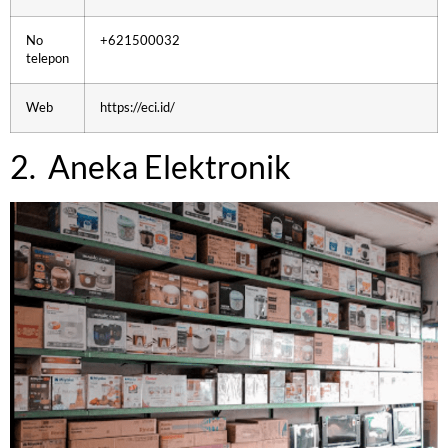
No
+621500032
telepon
Web
https://eci.id/
2. Aneka Elektronik