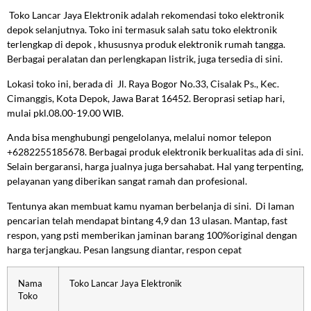
Toko Lancar Jaya Elektronik adalah rekomendasi toko elektronik
depok selanjutnya. Toko ini termasuk salah satu toko elektronik
terlengkap di depok , khususnya produk elektronik rumah tangga.
Berbagai peralatan dan perlengkapan listrik, juga tersedia di sini.
Lokasi toko ini, berada di Jl. Raya Bogor No.33, Cisalak Ps., Kec.
Cimanggis, Kota Depok, Jawa Barat 16452. Beroprasi setiap hari,
mulai pkl.08.00-19.00 WIB.
Anda bisa menghubungi pengelolanya, melalui nomor telepon
+6282255185678. Berbagai produk elektronik berkualitas ada di sini.
Selain bergaransi, harga jualnya juga bersahabat. Hal yang terpenting,
pelayanan yang diberikan sangat ramah dan profesional.
Tentunya akan membuat kamu nyaman berbelanja di sini. Di laman
pencarian telah mendapat bintang 4,9 dan 13 ulasan. Mantap, fast
respon, yang psti memberikan jaminan barang 100%original dengan
harga terjangkau. Pesan langsung diantar, respon cepat
Nama
Toko Lancar Jaya Elektronik
Toko