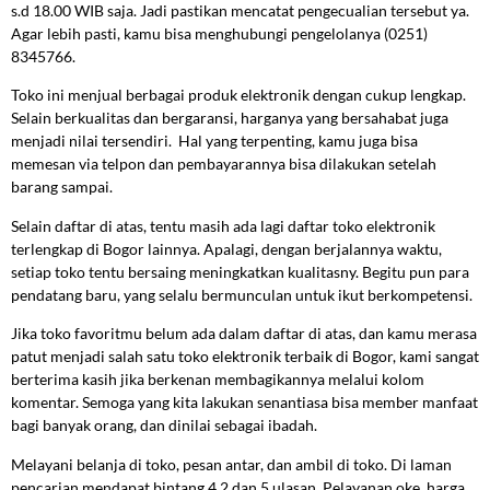
s.d 18.00 WIB saja. Jadi pastikan mencatat pengecualian tersebut ya.
Agar lebih pasti, kamu bisa menghubungi pengelolanya (0251)
8345766.
Toko ini menjual berbagai produk elektronik dengan cukup lengkap.
Selain berkualitas dan bergaransi, harganya yang bersahabat juga
menjadi nilai tersendiri. Hal yang terpenting, kamu juga bisa
memesan via telpon dan pembayarannya bisa dilakukan setelah
barang sampai.
Selain daftar di atas, tentu masih ada lagi daftar toko elektronik
terlengkap di Bogor lainnya. Apalagi, dengan berjalannya waktu,
setiap toko tentu bersaing meningkatkan kualitasny. Begitu pun para
pendatang baru, yang selalu bermunculan untuk ikut berkompetensi.
Jika toko favoritmu belum ada dalam daftar di atas, dan kamu merasa
patut menjadi salah satu toko elektronik terbaik di Bogor, kami sangat
berterima kasih jika berkenan membagikannya melalui kolom
komentar. Semoga yang kita lakukan senantiasa bisa member manfaat
bagi banyak orang, dan dinilai sebagai ibadah.
Melayani belanja di toko, pesan antar, dan ambil di toko. Di laman
pencarian mendapat bintang 4,2 dan 5 ulasan. Pelayanan oke, harga