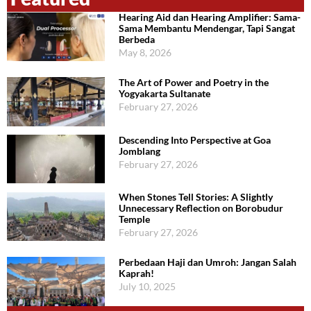
Hearing Aid dan Hearing Amplifier: Sama-
Sama Membantu Mendengar, Tapi Sangat
Berbeda
May 8, 2026
The Art of Power and Poetry in the
Yogyakarta Sultanate
February 27, 2026
Descending Into Perspective at Goa
Jomblang
February 27, 2026
When Stones Tell Stories: A Slightly
Unnecessary Reflection on Borobudur
Temple
February 27, 2026
Perbedaan Haji dan Umroh: Jangan Salah
Kaprah!
July 10, 2025