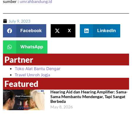
sumber :
umrahbandung.id
July 9, 2023
Facebook
X
LinkedIn
WhatsApp
Partner
Toko Alat Bantu Dengar
Travel Umroh Jogja
Featured
Hearing Aid dan Hearing Amplifier: Sama-
Sama Membantu Mendengar, Tapi Sangat
Berbeda
May 8, 2026