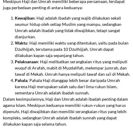
Meskipun Haji dan Umrah memiliki beberapa persamaan, terdapat
juga perbedaan penting di antara keduanya:
Kewajiban
: Haji adalah ibadah yang wajib dilakukan sekali
seumur hidup oleh setiap Muslim yang mampu, sedangkan
Umrah adalah ibadah yang tidak diwajibkan, tetapi sangat
dianjurkan.
Waktu
: Haji memiliki waktu yang ditentukan, yaitu pada bulan
Dzulhijjah, terutama pada 10 Dzulhijjah. Umrah dapat
dilakukan kapan saja sepanjang tahun.
Pelaksanaan
: Haji melibatkan serangkaian ritus yang meliputi
wuquf di Arafah, mabit di Muzdalifah, melempar jumrah, dan
tawaf di Mekah. Umrah hanya meliputi tawaf dan sa’i di Mekah.
Pahala
: Pahala Haji dianggap lebih besar daripada Umrah
karena Haji merupakan salah satu dari lima rukun Islam,
sementara Umrah adalah ibadah sunnah.
Dalam kesimpulannya, Haji dan Umrah adalah ibadah penting dalam
agama Islam. Meskipun keduanya memiliki rukun-rukun yang harus
dipenuhi, Haji diwajibkan dan memiliki serangkaian ritus yang lebih
kompleks, sedangkan Umrah adalah ibadah sunnah yang dapat
dilakukan kapan saja selama tahun.