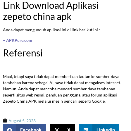
Link Download Aplikasi
zepeto china apk
Anda dapat mengunduh aplikasi ini di link berikut ini :
– APKPure.com
Referensi
Maaf, tetapi saya tidak dapat memberikan tautan ke sumber daya
tambahan karena sebagai AI, saya tidak dapat mengakses internet.
Namun, Anda dapat mencoba mencari sumber daya tambahan
seperti situs web resmi, panduan pengguna, atau forum aplikasi
Zepeto China APK melalui mesin pencari seperti Google.
August 5, 2023
Facebook
X
LinkedIn