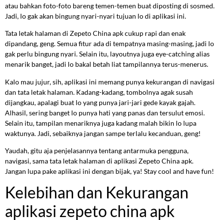
atau bahkan foto-foto bareng temen-temen buat diposting di sosmed.
Jadi, lo gak akan bingung nyari-nyari tujuan lo di aplikasi ini.
Tata letak halaman di Zepeto China apk cukup rapi dan enak
dipandang, geng. Semua fitur ada di tempatnya masing-masing, jadi lo
gak perlu bingung nyari. Selain itu, layoutnya juga eye-catching alias
menarik banget, jadi lo bakal betah liat tampilannya terus-menerus.
Kalo mau jujur, sih, aplikasi ini memang punya kekurangan di navigasi
dan tata letak halaman. Kadang-kadang, tombolnya agak susah
dijangkau, apalagi buat lo yang punya jari-jari gede kayak gajah.
Alhasil, sering banget lo punya hati yang panas dan tersulut emosi.
Selain itu, tampilan menariknya juga kadang malah bikin lo lupa
waktunya. Jadi, sebaiknya jangan sampe terlalu kecanduan, geng!
Yaudah, gitu aja penjelasannya tentang antarmuka pengguna,
navigasi, sama tata letak halaman di aplikasi Zepeto China apk.
Jangan lupa pake aplikasi ini dengan bijak, ya! Stay cool and have fun!
Kelebihan dan Kekurangan
aplikasi zepeto china apk