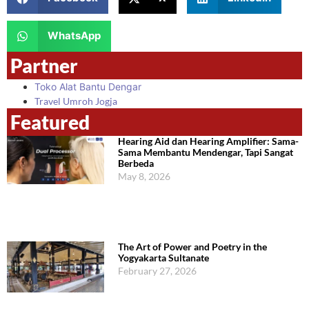
WhatsApp
Partner
Toko Alat Bantu Dengar
Travel Umroh Jogja
Featured
Hearing Aid dan Hearing Amplifier: Sama-
Sama Membantu Mendengar, Tapi Sangat
Berbeda
May 8, 2026
The Art of Power and Poetry in the
Yogyakarta Sultanate
February 27, 2026