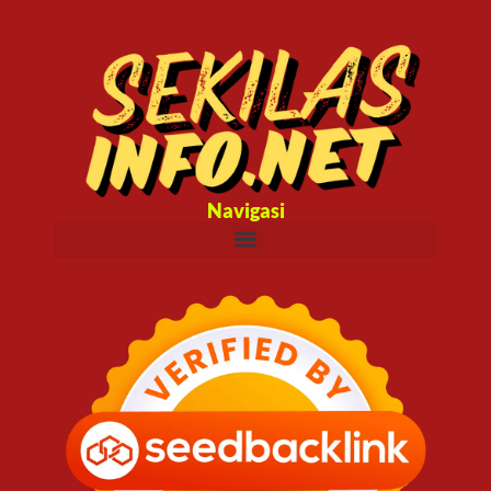
Navigasi