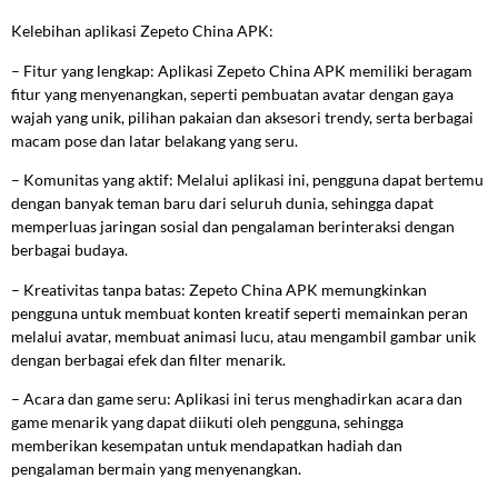
Kelebihan aplikasi Zepeto China APK:
– Fitur yang lengkap: Aplikasi Zepeto China APK memiliki beragam
fitur yang menyenangkan, seperti pembuatan avatar dengan gaya
wajah yang unik, pilihan pakaian dan aksesori trendy, serta berbagai
macam pose dan latar belakang yang seru.
– Komunitas yang aktif: Melalui aplikasi ini, pengguna dapat bertemu
dengan banyak teman baru dari seluruh dunia, sehingga dapat
memperluas jaringan sosial dan pengalaman berinteraksi dengan
berbagai budaya.
– Kreativitas tanpa batas: Zepeto China APK memungkinkan
pengguna untuk membuat konten kreatif seperti memainkan peran
melalui avatar, membuat animasi lucu, atau mengambil gambar unik
dengan berbagai efek dan filter menarik.
– Acara dan game seru: Aplikasi ini terus menghadirkan acara dan
game menarik yang dapat diikuti oleh pengguna, sehingga
memberikan kesempatan untuk mendapatkan hadiah dan
pengalaman bermain yang menyenangkan.