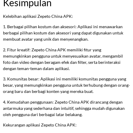
Kesimpulan
Kelebihan aplikasi Zepeto China APK:
1. Berbagai pilihan kostum dan aksesori: Aplikasi ini menawarkan
berbagai pilihan kostum dan aksesori yang dapat digunakan untuk
membuat avatar yang unik dan menyenangkan.
2. Fitur kreatif: Zepeto China APK memiliki fitur yang
memungkinkan pengguna untuk menyesuaikan avatar, mengambil
foto dan video dengan beragam efek dan filter, serta berinteraksi
dengan teman-teman dalam aplikasi.
3. Komunitas besar: Aplikasi ini memiliki komunitas pengguna yang
besar, yang memungkinkan pengguna untuk terhubung dengan orang-
orang baru dan berbagi konten yang mereka buat.
4. Kemudahan penggunaan: Zepeto China APK dirancang dengan
antarmuka yang sederhana dan intuitif, sehingga mudah digunakan
oleh pengguna dari berbagai latar belakang.
Kekurangan aplikasi Zepeto China APK: