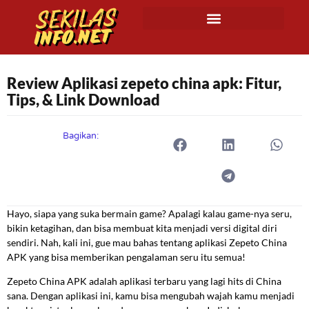
Review Aplikasi zepeto china apk: Fitur,
Tips, & Link Download
Bagikan:
Hayo, siapa yang suka bermain game? Apalagi kalau game-nya seru,
bikin ketagihan, dan bisa membuat kita menjadi versi digital diri
sendiri. Nah, kali ini, gue mau bahas tentang aplikasi Zepeto China
APK yang bisa memberikan pengalaman seru itu semua!
Zepeto China APK adalah aplikasi terbaru yang lagi hits di China
sana. Dengan aplikasi ini, kamu bisa mengubah wajah kamu menjadi