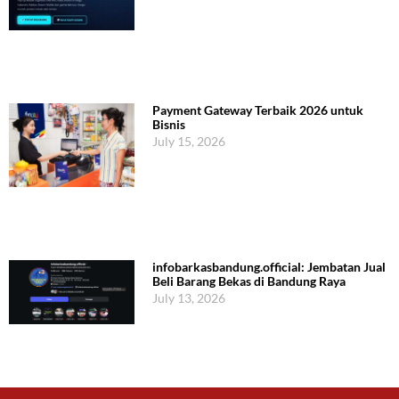
Payment Gateway Terbaik 2026 untuk
Bisnis
July 15, 2026
infobarkasbandung.official: Jembatan Jual
Beli Barang Bekas di Bandung Raya
July 13, 2026