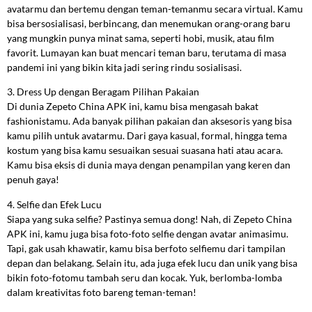
avatarmu dan bertemu dengan teman-temanmu secara virtual. Kamu
bisa bersosialisasi, berbincang, dan menemukan orang-orang baru
yang mungkin punya minat sama, seperti hobi, musik, atau film
favorit. Lumayan kan buat mencari teman baru, terutama di masa
pandemi ini yang bikin kita jadi sering rindu sosialisasi.
3. Dress Up dengan Beragam Pilihan Pakaian
Di dunia Zepeto China APK ini, kamu bisa mengasah bakat
fashionistamu. Ada banyak pilihan pakaian dan aksesoris yang bisa
kamu pilih untuk avatarmu. Dari gaya kasual, formal, hingga tema
kostum yang bisa kamu sesuaikan sesuai suasana hati atau acara.
Kamu bisa eksis di dunia maya dengan penampilan yang keren dan
penuh gaya!
4. Selfie dan Efek Lucu
Siapa yang suka selfie? Pastinya semua dong! Nah, di Zepeto China
APK ini, kamu juga bisa foto-foto selfie dengan avatar animasimu.
Tapi, gak usah khawatir, kamu bisa berfoto selfiemu dari tampilan
depan dan belakang. Selain itu, ada juga efek lucu dan unik yang bisa
bikin foto-fotomu tambah seru dan kocak. Yuk, berlomba-lomba
dalam kreativitas foto bareng teman-teman!