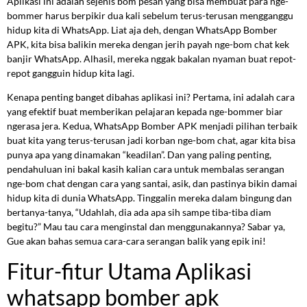
Aplikasi ini adalah sejenis bom pesan yang bisa membuat para nge-
bommer harus berpikir dua kali sebelum terus-terusan mengganggu
hidup kita di WhatsApp. Liat aja deh, dengan WhatsApp Bomber
APK, kita bisa balikin mereka dengan jerih payah nge-bom chat kek
banjir WhatsApp. Alhasil, mereka nggak bakalan nyaman buat repot-
repot gangguin hidup kita lagi.
Kenapa penting banget dibahas aplikasi ini? Pertama, ini adalah cara
yang efektif buat memberikan pelajaran kepada nge-bommer biar
ngerasa jera. Kedua, WhatsApp Bomber APK menjadi pilihan terbaik
buat kita yang terus-terusan jadi korban nge-bom chat, agar kita bisa
punya apa yang dinamakan “keadilan”. Dan yang paling penting,
pendahuluan ini bakal kasih kalian cara untuk membalas serangan
nge-bom chat dengan cara yang santai, asik, dan pastinya bikin damai
hidup kita di dunia WhatsApp. Tinggalin mereka dalam bingung dan
bertanya-tanya, “Udahlah, dia ada apa sih sampe tiba-tiba diam
begitu?” Mau tau cara menginstal dan menggunakannya? Sabar ya,
Gue akan bahas semua cara-cara serangan balik yang epik ini!
Fitur-fitur Utama Aplikasi
whatsapp bomber apk