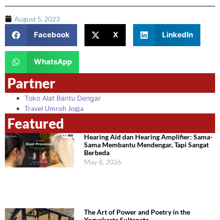
August 5, 2023
Facebook
X
LinkedIn
WhatsApp
Partner
Toko Alat Bantu Dengar
Travel Umroh Jogja
Featured
Hearing Aid dan Hearing Amplifier: Sama-
Sama Membantu Mendengar, Tapi Sangat
Berbeda
May 8, 2026
The Art of Power and Poetry in the
Yogyakarta Sultanate