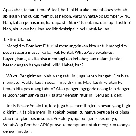
Apa kabar, teman-teman! Jadi, hari ini kita akan membahas sebuah
aplikasi yang cukup membuat heboh, yaitu WhatsApp Bomber APK.
Nah, kalian penasaran, kan, apa sih fitur-fitur utama dari aplikasi ini?
Nah, aku akan berikan sedikit deskripsi rinci untuk kalian!
1. Fitur Utama:
– Mengirim Bomber: Fitur ini memungkinkan kita untuk mengirim
pesan secara massal ke banyak kontak WhatsApp sekaligus.
Bayangkan aja, kita bisa membagikan kebahagiaan dalam jumlah
besar dengan hanya sekali klik! Hebat, kan?
– Waktu Pengiriman: Nah, yang satu ini juga keren banget. Kita bisa
mengatur waktu kapan pesan mau dikirim. Mau kasih kejutan ke
teman kita pas ulang tahun? Atau pengen ngegoda orang lain dengan
lelucon? Semuanya bisa kita atur dengan fitur ini. Seru abis, deh!
– Jenis Pesan: Selain itu, kita juga bisa memilih jenis pesan yang ingin
dikirim. Kita bisa memilih apakah pesan itu hanya berupa teks biasa
atau mungkin pesan suara. Pokoknya, apapun jenis pesannya,
WhatsApp Bomber APK punya kemampuan untuk mengirimkannya
dengan mudah.