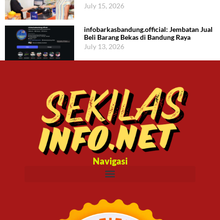
July 15, 2026
infobarkasbandung.official: Jembatan Jual
Beli Barang Bekas di Bandung Raya
July 13, 2026
Navigasi