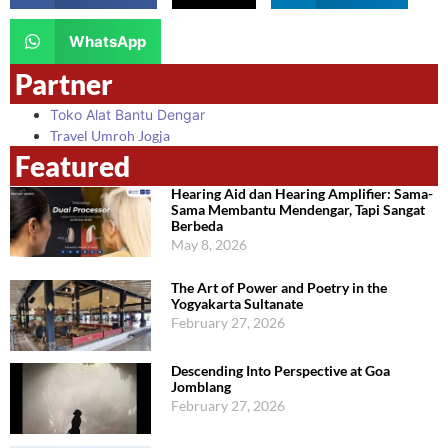
WhatsApp
Partner
Toko Alat Bantu Dengar
Travel Umroh Jogja
Featured
Hearing Aid dan Hearing Amplifier: Sama-
Sama Membantu Mendengar, Tapi Sangat
Berbeda
May 8, 2026
The Art of Power and Poetry in the
Yogyakarta Sultanate
February 27, 2026
Descending Into Perspective at Goa
Jomblang
February 27, 2026