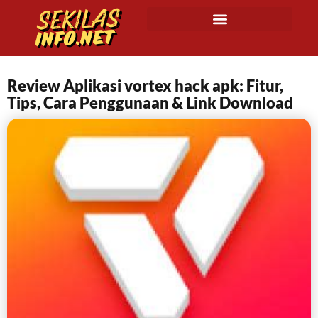
Review Aplikasi vortex hack apk: Fitur,
Tips, Cara Penggunaan & Link Download