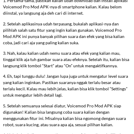
1. Pertama-tama, pastikan kalian udah download dan install aplikasi
Voicemod Pro Mod APK-nya di smartphone kalian. Kalau belom
diinstal, ya langsung aja deh cari di internet.
2. Setelah aplikasinya udah terpasang, bukalah aplikasi-nya dan
pilihlah salah satu fitur yang ingin kalian gunakan. Voicemod Pro
Mod APK ini punya banyak pilihan suara dan efek yang bisa kalian
coba, jadi cari aja yang paling kalian suka.
3. Nah, kalau kalian udah nemu suara atau efek yang kalian mau,
tinggal klik aja tuh gambar suara atau efeknya. Setelah itu, kalian bisa
langsung klik tombol “Start” atau “On” untuk mengaktifkannya.
4. Eh, tapi tunggu dulu! Jangan lupa juga untuk mengatur level suara
yang kalian inginkan. Pastikan suaranya nggak terlalu besar atau
terlalu kecil. Kalau mau lebih jelas, kalian bisa klik tombol “Settings”
untuk mengatur lebih detail lagi.
5. Setelah semuanya selesai diatur, Voicemod Pro Mod APK siap
digunakan! Kalian bisa langsung coba suara kalian dengan
menggunakan fitur ini. Misalnya kalian bisa ngomong dengan suara
robot, suara kucing, atau suara apa aja, sesuai pilihan kalian.