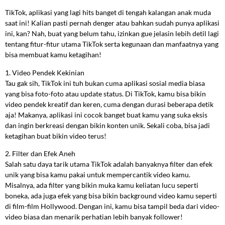
TikTok, aplikasi yang lagi hits banget di tengah kalangan anak muda
saat ini! Kalian pasti pernah denger atau bahkan sudah punya aplikasi
ini, kan? Nah, buat yang belum tahu, izinkan gue jelasin lebih detil lagi
tentang fitur-fitur utama TikTok serta kegunaan dan manfaatnya yang
bisa membuat kamu ketagihan!
1. Video Pendek Kekinian
Tau gak sih, TikTok ini tuh bukan cuma aplikasi sosial media biasa
yang bisa foto-foto atau update status. Di TikTok, kamu bisa bikin
video pendek kreatif dan keren, cuma dengan durasi beberapa detik
aja! Makanya, aplikasi ini cocok banget buat kamu yang suka eksis
dan ingin berkreasi dengan bikin konten unik. Sekali coba, bisa jadi
ketagihan buat bikin video terus!
2. Filter dan Efek Aneh
Salah satu daya tarik utama TikTok adalah banyaknya filter dan efek
unik yang bisa kamu pakai untuk mempercantik video kamu.
Misalnya, ada filter yang bikin muka kamu keliatan lucu seperti
boneka, ada juga efek yang bisa bikin background video kamu seperti
di film-film Hollywood. Dengan ini, kamu bisa tampil beda dari video-
video biasa dan menarik perhatian lebih banyak follower!