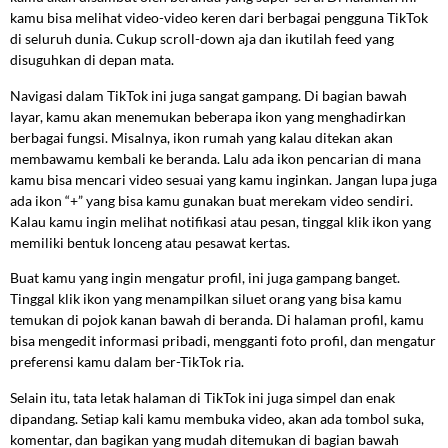
kamu bisa melihat video-video keren dari berbagai pengguna TikTok
di seluruh dunia. Cukup scroll-down aja dan ikutilah feed yang
disuguhkan di depan mata.
Navigasi dalam TikTok ini juga sangat gampang. Di bagian bawah
layar, kamu akan menemukan beberapa ikon yang menghadirkan
berbagai fungsi. Misalnya, ikon rumah yang kalau ditekan akan
membawamu kembali ke beranda. Lalu ada ikon pencarian di mana
kamu bisa mencari video sesuai yang kamu inginkan. Jangan lupa juga
ada ikon “+” yang bisa kamu gunakan buat merekam video sendiri.
Kalau kamu ingin melihat notifikasi atau pesan, tinggal klik ikon yang
memiliki bentuk lonceng atau pesawat kertas.
Buat kamu yang ingin mengatur profil, ini juga gampang banget.
Tinggal klik ikon yang menampilkan siluet orang yang bisa kamu
temukan di pojok kanan bawah di beranda. Di halaman profil, kamu
bisa mengedit informasi pribadi, mengganti foto profil, dan mengatur
preferensi kamu dalam ber-TikTok ria.
Selain itu, tata letak halaman di TikTok ini juga simpel dan enak
dipandang. Setiap kali kamu membuka video, akan ada tombol suka,
komentar, dan bagikan yang mudah ditemukan di bagian bawah