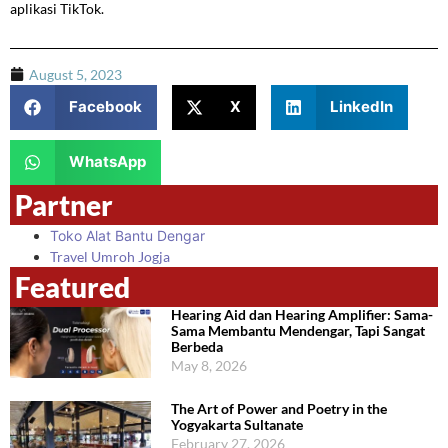
aplikasi TikTok.
August 5, 2023
Facebook
X
LinkedIn
WhatsApp
Partner
Toko Alat Bantu Dengar
Travel Umroh Jogja
Featured
Hearing Aid dan Hearing Amplifier: Sama-
Sama Membantu Mendengar, Tapi Sangat
Berbeda
May 8, 2026
The Art of Power and Poetry in the
Yogyakarta Sultanate
February 27, 2026