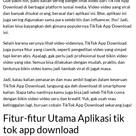
Gue yakin nih, pasti kalian sering banget lihat video dari TikTok App
Download di berbagai platform sosial media. Video-video yang viral
dan banyak disukai orang, berasal dari aplikasi ini. Btw, aplikasi ini
juga sering digunakan sama para selebritis dan influencer, lho! Jadi,
kalian bisa bayangkan deh gimana populernya TikTok App Download
ini.
Selain karena serunya lihat video-videonya, TikTok App Download
juga punya fitur yang ciamik, seperti pengeditan video yang simpel
tapi keren abis. Apalagi, gak perlu jadi profesional buat bikin video-
video yang oke. Semua bisa dilakukan dengan mudah, praktis, dan
tentunya bikin video kamu jadi tambah viral di jagat maya.
Jadi, kalau kalian penasaran dan mau ambil bagian dalam keseruan
TikTok App Download, langsung aja deh download di smartphone
kalian. Siapa tahu nantinya kamu juga bisa jadi seleb TikTok cuma
dengan bikin video-video seru dan kreatif. Yuk, gak usah mau
ketinggalan lagi, buruan cobain TikTok App Download sekarang juga!
Fitur-fitur Utama Aplikasi tik
tok app download