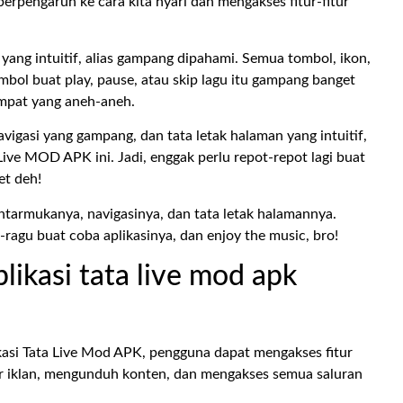
 berpengaruh ke cara kita nyari dan mengakses fitur-fitur
ang intuitif, alias gampang dipahami. Semua tombol, ikon,
bol buat play, pause, atau skip lagu itu gampang banget
empat yang aneh-aneh.
igasi yang gampang, dan tata letak halaman yang intuitif,
ive MOD APK ini. Jadi, enggak perlu repot-repot lagi buat
et deh!
ntarmukanya, navigasinya, dan tata letak halamannya.
ragu buat coba aplikasinya, dan enjoy the music, bro!
ikasi tata live mod apk
asi Tata Live Mod APK, pengguna dapat mengakses fitur
kir iklan, mengunduh konten, dan mengakses semua saluran