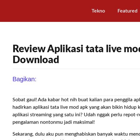
Tekno
Featured
Review Aplikasi tata live mod
Download
Bagikan:
Sobat gaul! Ada kabar hot nih buat kalian para penggila ap
hadirkan aplikasi tata live mod apk yang akan bikin hidup 
aplikasi streaming yang satu ini? Udah nggak perlu repot-r
pengalaman nontonmu jadi maksimal!
Sekarang, dulu aku pun menghabiskan banyak waktu mencar