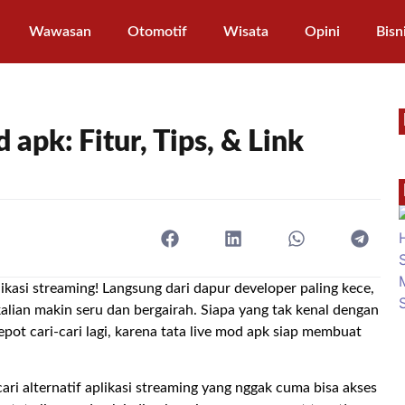
Wawasan
Otomotif
Wisata
Opini
Bisn
 apk: Fitur, Tips, & Link
likasi streaming! Langsung dari dapur developer paling kece,
kalian makin seru dan bergairah. Siapa yang tak kenal dengan
epot cari-cari lagi, karena tata live mod apk siap membuat
i alternatif aplikasi streaming yang nggak cuma bisa akses