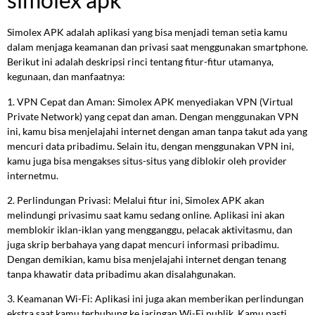
Simolex APK adalah aplikasi yang bisa menjadi teman setia kamu
dalam menjaga keamanan dan privasi saat menggunakan smartphone.
Berikut ini adalah deskripsi rinci tentang fitur-fitur utamanya,
kegunaan, dan manfaatnya:
1. VPN Cepat dan Aman: Simolex APK menyediakan VPN (Virtual
Private Network) yang cepat dan aman. Dengan menggunakan VPN
ini, kamu bisa menjelajahi internet dengan aman tanpa takut ada yang
mencuri data pribadimu. Selain itu, dengan menggunakan VPN ini,
kamu juga bisa mengakses situs-situs yang diblokir oleh provider
internetmu.
2. Perlindungan Privasi: Melalui fitur ini, Simolex APK akan
melindungi privasimu saat kamu sedang online. Aplikasi ini akan
memblokir iklan-iklan yang mengganggu, pelacak aktivitasmu, dan
juga skrip berbahaya yang dapat mencuri informasi pribadimu.
Dengan demikian, kamu bisa menjelajahi internet dengan tenang
tanpa khawatir data pribadimu akan disalahgunakan.
3. Keamanan Wi-Fi: Aplikasi ini juga akan memberikan perlindungan
ekstra saat kamu terhubung ke jaringan Wi-Fi publik. Kamu pasti