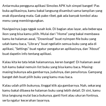
Antarmuka pengguna aplikasi Simolex APK tuh simpel banget! Pas
buka aplikasinya, kamu bakal langsung disambut sama tampilan yang
enak dipandang mata. Gak pake ribet, gak ada banyak tombol atau
menu yang membingungkan.
Navigasinya juga nggak susah kok. Di bagian atas layar, ada beberapa
ikon yang bisa kamu pilih. Mulai dari “Home” yang bakal membawa
kamu ke halaman awal, “Download” buat nyimpen file buku yang
udah kamu baca, “Library” buat ngeliatin semua buku yang ada di
aplikasi, “Settings” buat ngatur pengaturan aplikasinya, dan “About”
buat dapetin info tentang aplikasi.
Kalau kita ke tata letak halamannya, keren banget! Di halaman awal
tuh kamu bakal nemuin list buku yang bisa kamu baca. Masing-
masing bukunya ada gambarnya, judulnya, dan penulisnya. Gampang
banget deh buat pilih buku yang kamu mau baca.
Kalau udah pilih bukunya, tinggal klik aja gambarnya. Nah, sekarang
kamu bakal dibawa ke halaman buku yang lebih detail. Di sini, kamu
bisa langsung mulai baca bukunya, ganti font atau ukuran fontnya,
serta ngatur kecerahan layarnya.