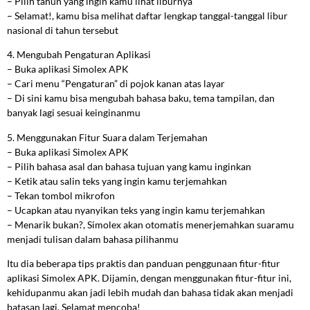
– Pilih tahun yang ingin kamu lihat liburnya
– Selamat!, kamu bisa melihat daftar lengkap tanggal-tanggal libur
nasional di tahun tersebut
4. Mengubah Pengaturan Aplikasi
– Buka aplikasi Simolex APK
– Cari menu “Pengaturan” di pojok kanan atas layar
– Di sini kamu bisa mengubah bahasa baku, tema tampilan, dan
banyak lagi sesuai keinginanmu
5. Menggunakan Fitur Suara dalam Terjemahan
– Buka aplikasi Simolex APK
– Pilih bahasa asal dan bahasa tujuan yang kamu inginkan
– Ketik atau salin teks yang ingin kamu terjemahkan
– Tekan tombol mikrofon
– Ucapkan atau nyanyikan teks yang ingin kamu terjemahkan
– Menarik bukan?, Simolex akan otomatis menerjemahkan suaramu
menjadi tulisan dalam bahasa pilihanmu
Itu dia beberapa tips praktis dan panduan penggunaan fitur-fitur
aplikasi Simolex APK. Dijamin, dengan menggunakan fitur-fitur ini,
kehidupanmu akan jadi lebih mudah dan bahasa tidak akan menjadi
batasan lagi. Selamat mencoba!