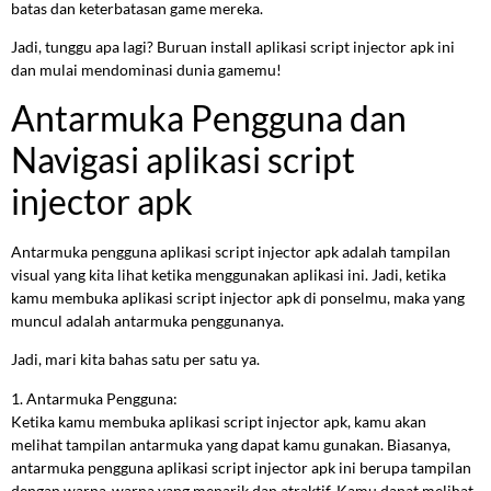
batas dan keterbatasan game mereka.
Jadi, tunggu apa lagi? Buruan install aplikasi script injector apk ini
dan mulai mendominasi dunia gamemu!
Antarmuka Pengguna dan
Navigasi aplikasi script
injector apk
Antarmuka pengguna aplikasi script injector apk adalah tampilan
visual yang kita lihat ketika menggunakan aplikasi ini. Jadi, ketika
kamu membuka aplikasi script injector apk di ponselmu, maka yang
muncul adalah antarmuka penggunanya.
Jadi, mari kita bahas satu per satu ya.
1. Antarmuka Pengguna:
Ketika kamu membuka aplikasi script injector apk, kamu akan
melihat tampilan antarmuka yang dapat kamu gunakan. Biasanya,
antarmuka pengguna aplikasi script injector apk ini berupa tampilan
dengan warna-warna yang menarik dan atraktif. Kamu dapat melihat