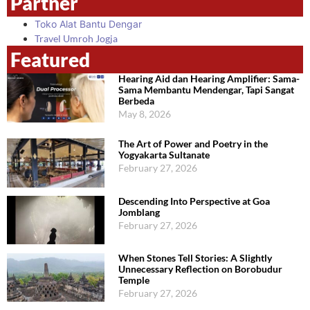
Partner
Toko Alat Bantu Dengar
Travel Umroh Jogja
Featured
Hearing Aid dan Hearing Amplifier: Sama-
Sama Membantu Mendengar, Tapi Sangat
Berbeda
May 8, 2026
The Art of Power and Poetry in the
Yogyakarta Sultanate
February 27, 2026
Descending Into Perspective at Goa
Jomblang
February 27, 2026
When Stones Tell Stories: A Slightly
Unnecessary Reflection on Borobudur
Temple
February 27, 2026