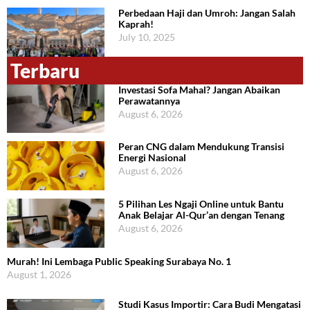
Perbedaan Haji dan Umroh: Jangan Salah
Kaprah!
July 10, 2025
Terbaru
Investasi Sofa Mahal? Jangan Abaikan
Perawatannya
August 6, 2026
Peran CNG dalam Mendukung Transisi
Energi Nasional
August 6, 2026
5 Pilihan Les Ngaji Online untuk Bantu
Anak Belajar Al-Qur’an dengan Tenang
August 6, 2026
Murah! Ini Lembaga Public Speaking Surabaya No. 1
August 1, 2026
Studi Kasus Importir: Cara Budi Mengatasi