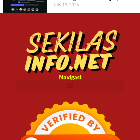
July 13, 2026
Navigasi