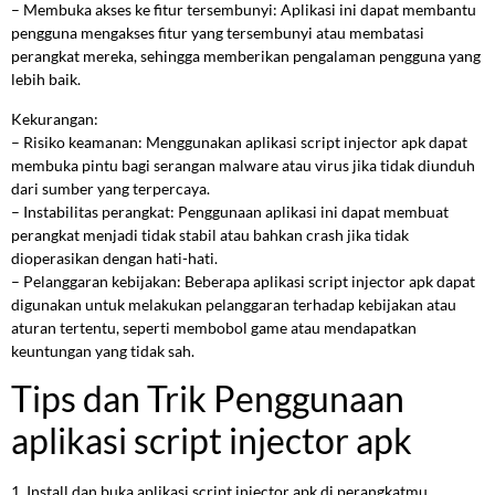
– Membuka akses ke fitur tersembunyi: Aplikasi ini dapat membantu
pengguna mengakses fitur yang tersembunyi atau membatasi
perangkat mereka, sehingga memberikan pengalaman pengguna yang
lebih baik.
Kekurangan:
– Risiko keamanan: Menggunakan aplikasi script injector apk dapat
membuka pintu bagi serangan malware atau virus jika tidak diunduh
dari sumber yang terpercaya.
– Instabilitas perangkat: Penggunaan aplikasi ini dapat membuat
perangkat menjadi tidak stabil atau bahkan crash jika tidak
dioperasikan dengan hati-hati.
– Pelanggaran kebijakan: Beberapa aplikasi script injector apk dapat
digunakan untuk melakukan pelanggaran terhadap kebijakan atau
aturan tertentu, seperti membobol game atau mendapatkan
keuntungan yang tidak sah.
Tips dan Trik Penggunaan
aplikasi script injector apk
1. Install dan buka aplikasi script injector apk di perangkatmu.