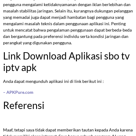
pengguna mengalami ketidaknyamanan dengan iklan berlebihan dan
masalah stabilitas jaringan. Selain itu, kurangnya dukungan pelanggan
yang memadai juga dapat menjadi hambatan bagi pengguna yang
mengalami masalah teknis dalam penggunaan aplikasi ini. Penting
untuk mencatat bahwa pengalaman penggunaan dapat berbeda-beda
dan bergantung pada preferensi individu serta kondisi jaringan dan
perangkat yang digunakan pengguna.
Link Download Aplikasi sbo tv
iptv apk
Anda dapat mengunduh aplikasi ini di link berikut ini :
– APKPure.com
Referensi
Maaf, tetapi saya tidak dapat memberikan tautan kepada Anda karena