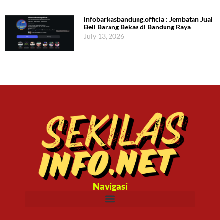
infobarkasbandung.official: Jembatan Jual
Beli Barang Bekas di Bandung Raya
July 13, 2026
Navigasi