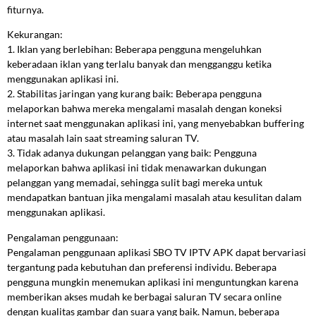
fiturnya.
Kekurangan:
1. Iklan yang berlebihan: Beberapa pengguna mengeluhkan
keberadaan iklan yang terlalu banyak dan mengganggu ketika
menggunakan aplikasi ini.
2. Stabilitas jaringan yang kurang baik: Beberapa pengguna
melaporkan bahwa mereka mengalami masalah dengan koneksi
internet saat menggunakan aplikasi ini, yang menyebabkan buffering
atau masalah lain saat streaming saluran TV.
3. Tidak adanya dukungan pelanggan yang baik: Pengguna
melaporkan bahwa aplikasi ini tidak menawarkan dukungan
pelanggan yang memadai, sehingga sulit bagi mereka untuk
mendapatkan bantuan jika mengalami masalah atau kesulitan dalam
menggunakan aplikasi.
Pengalaman penggunaan:
Pengalaman penggunaan aplikasi SBO TV IPTV APK dapat bervariasi
tergantung pada kebutuhan dan preferensi individu. Beberapa
pengguna mungkin menemukan aplikasi ini menguntungkan karena
memberikan akses mudah ke berbagai saluran TV secara online
dengan kualitas gambar dan suara yang baik. Namun, beberapa