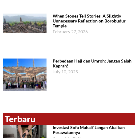
When Stones Tell Stories: A Slightly
Unnecessary Reflection on Borobudur
Temple
February 27, 2026
Perbedaan Haji dan Umroh: Jangan Salah
Kaprah!
July 10, 2025
Terbaru
Investasi Sofa Mahal? Jangan Abaikan
Perawatannya