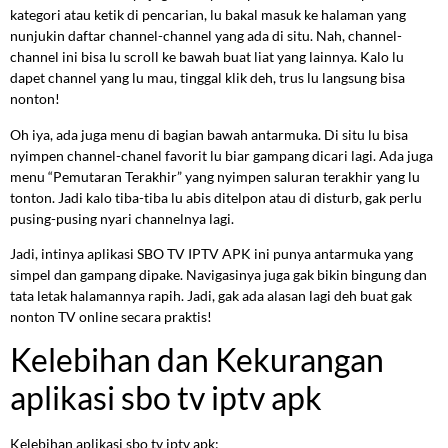
kategori atau ketik di pencarian, lu bakal masuk ke halaman yang
nunjukin daftar channel-channel yang ada di situ. Nah, channel-
channel ini bisa lu scroll ke bawah buat liat yang lainnya. Kalo lu
dapet channel yang lu mau, tinggal klik deh, trus lu langsung bisa
nonton!
Oh iya, ada juga menu di bagian bawah antarmuka. Di situ lu bisa
nyimpen channel-chanel favorit lu biar gampang dicari lagi. Ada juga
menu “Pemutaran Terakhir” yang nyimpen saluran terakhir yang lu
tonton. Jadi kalo tiba-tiba lu abis ditelpon atau di disturb, gak perlu
pusing-pusing nyari channelnya lagi.
Jadi, intinya aplikasi SBO TV IPTV APK ini punya antarmuka yang
simpel dan gampang dipake. Navigasinya juga gak bikin bingung dan
tata letak halamannya rapih. Jadi, gak ada alasan lagi deh buat gak
nonton TV online secara praktis!
Kelebihan dan Kekurangan
aplikasi sbo tv iptv apk
Kelebihan aplikasi sbo tv iptv apk: