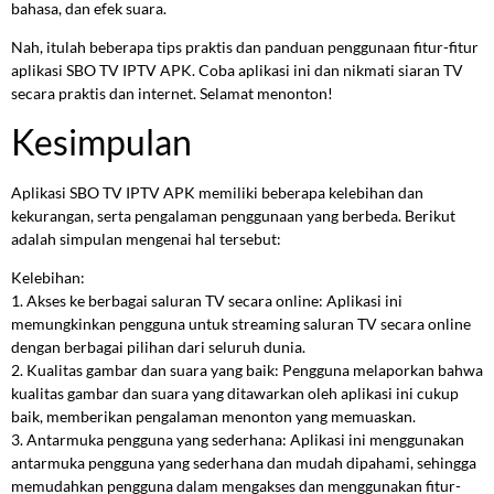
bahasa, dan efek suara.
Nah, itulah beberapa tips praktis dan panduan penggunaan fitur-fitur
aplikasi SBO TV IPTV APK. Coba aplikasi ini dan nikmati siaran TV
secara praktis dan internet. Selamat menonton!
Kesimpulan
Aplikasi SBO TV IPTV APK memiliki beberapa kelebihan dan
kekurangan, serta pengalaman penggunaan yang berbeda. Berikut
adalah simpulan mengenai hal tersebut:
Kelebihan:
1. Akses ke berbagai saluran TV secara online: Aplikasi ini
memungkinkan pengguna untuk streaming saluran TV secara online
dengan berbagai pilihan dari seluruh dunia.
2. Kualitas gambar dan suara yang baik: Pengguna melaporkan bahwa
kualitas gambar dan suara yang ditawarkan oleh aplikasi ini cukup
baik, memberikan pengalaman menonton yang memuaskan.
3. Antarmuka pengguna yang sederhana: Aplikasi ini menggunakan
antarmuka pengguna yang sederhana dan mudah dipahami, sehingga
memudahkan pengguna dalam mengakses dan menggunakan fitur-