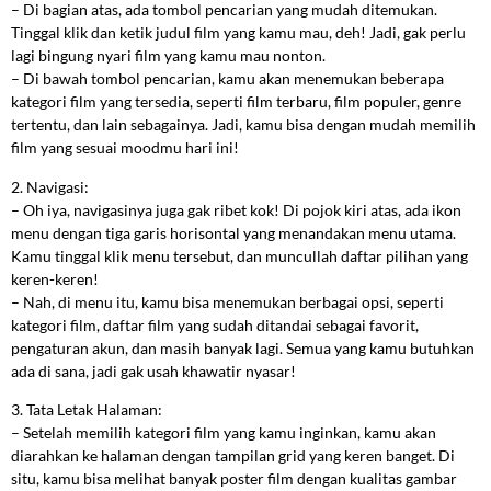
– Di bagian atas, ada tombol pencarian yang mudah ditemukan.
Tinggal klik dan ketik judul film yang kamu mau, deh! Jadi, gak perlu
lagi bingung nyari film yang kamu mau nonton.
– Di bawah tombol pencarian, kamu akan menemukan beberapa
kategori film yang tersedia, seperti film terbaru, film populer, genre
tertentu, dan lain sebagainya. Jadi, kamu bisa dengan mudah memilih
film yang sesuai moodmu hari ini!
2. Navigasi:
– Oh iya, navigasinya juga gak ribet kok! Di pojok kiri atas, ada ikon
menu dengan tiga garis horisontal yang menandakan menu utama.
Kamu tinggal klik menu tersebut, dan muncullah daftar pilihan yang
keren-keren!
– Nah, di menu itu, kamu bisa menemukan berbagai opsi, seperti
kategori film, daftar film yang sudah ditandai sebagai favorit,
pengaturan akun, dan masih banyak lagi. Semua yang kamu butuhkan
ada di sana, jadi gak usah khawatir nyasar!
3. Tata Letak Halaman:
– Setelah memilih kategori film yang kamu inginkan, kamu akan
diarahkan ke halaman dengan tampilan grid yang keren banget. Di
situ, kamu bisa melihat banyak poster film dengan kualitas gambar