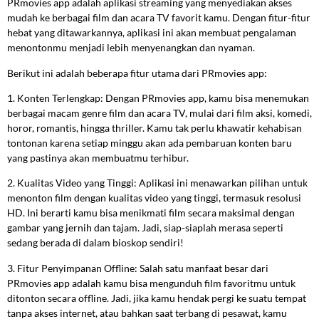
PRmovies app adalah aplikasi streaming yang menyediakan akses
mudah ke berbagai film dan acara TV favorit kamu. Dengan fitur-fitur
hebat yang ditawarkannya, aplikasi ini akan membuat pengalaman
menontonmu menjadi lebih menyenangkan dan nyaman.
Berikut ini adalah beberapa fitur utama dari PRmovies app:
1. Konten Terlengkap: Dengan PRmovies app, kamu bisa menemukan
berbagai macam genre film dan acara TV, mulai dari film aksi, komedi,
horor, romantis, hingga thriller. Kamu tak perlu khawatir kehabisan
tontonan karena setiap minggu akan ada pembaruan konten baru
yang pastinya akan membuatmu terhibur.
2. Kualitas Video yang Tinggi: Aplikasi ini menawarkan pilihan untuk
menonton film dengan kualitas video yang tinggi, termasuk resolusi
HD. Ini berarti kamu bisa menikmati film secara maksimal dengan
gambar yang jernih dan tajam. Jadi, siap-siaplah merasa seperti
sedang berada di dalam bioskop sendiri!
3. Fitur Penyimpanan Offline: Salah satu manfaat besar dari
PRmovies app adalah kamu bisa mengunduh film favoritmu untuk
ditonton secara offline. Jadi, jika kamu hendak pergi ke suatu tempat
tanpa akses internet, atau bahkan saat terbang di pesawat, kamu