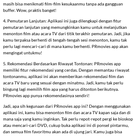
masih bisa menikmati film-film kesukaanmu tanpa ada gangguan
buffer. Wow, praktis banget!
4. Pemutaran Lanjutan: Aplikasi ini juga dilengkapi dengan fitur
pemutaran lanjutan yang memungkinkan kamu untuk melanjutkan
menonton film atau acara TV dari titik terakhir pemutaran. Jadi, jika
kamu terpaksa berhenti di tengah-tengah sesi menonton, kamu tak
perlu lagi mencari-cari di mana kamu berhenti. PRmovies app akan
mengingat untukmu!
5. Rekomendasi Berdasarkan Riwayat Tontonan: PRmovies app
memiliki fitur rekomendasi yang cerdas. Dengan memantau riwayat
tontonanmu, aplikasi ini akan memberikan rekomendasi film dan
acara TV baru yang sesuai dengan minatmu. Jadi, kamu tak perlu
bingung lagi memilih film apa yang harus ditonton berikutnya.
PRmovies app punya rekomendasinya sendiri!
Jadi, apa sih kegunaan dari PRmovies app ini? Dengan menggunakan
aplikasi ini, kamu bisa menonton film dan acara TV kapan saja dan di
mana saja yang kamu inginkan. Tak perlu repot-repot pergi ke bioskop
atau mencari-cari DVD, cukup buka aplikasi ini di ponsel pintarmu,
dan semua film favoritmu akan ada di ujung jari. Kamu juga bisa