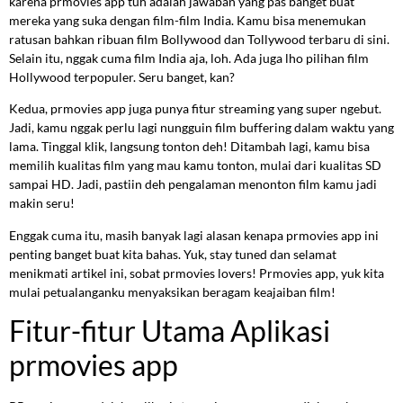
karena prmovies app tuh adalah jawaban yang pas banget buat
mereka yang suka dengan film-film India. Kamu bisa menemukan
ratusan bahkan ribuan film Bollywood dan Tollywood terbaru di sini.
Selain itu, nggak cuma film India aja, loh. Ada juga lho pilihan film
Hollywood terpopuler. Seru banget, kan?
Kedua, prmovies app juga punya fitur streaming yang super ngebut.
Jadi, kamu nggak perlu lagi nungguin film buffering dalam waktu yang
lama. Tinggal klik, langsung tonton deh! Ditambah lagi, kamu bisa
memilih kualitas film yang mau kamu tonton, mulai dari kualitas SD
sampai HD. Jadi, pastiin deh pengalaman menonton film kamu jadi
makin seru!
Enggak cuma itu, masih banyak lagi alasan kenapa prmovies app ini
penting banget buat kita bahas. Yuk, stay tuned dan selamat
menikmati artikel ini, sobat prmovies lovers! Prmovies app, yuk kita
mulai petualanganku menyaksikan beragam keajaiban film!
Fitur-fitur Utama Aplikasi
prmovies app