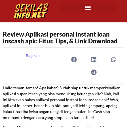
Review Aplikasi personal instant loan
inscash apk: Fitur, Tips, & Link Download
Bagikan:
Hallo teman-teman! Apa kabar? Sudah siap untuk memperkenalkan
aplikasi super keren yang bisa mendukung keuangan kita? Nah, kali
ini kita akan bahas aplikasi personal instant loan inscash apk! Wah,
aplikasi ini bener-bener bikin hidupmu jadi lebih gampang, apalagi
kalau tiba-tiba kekurangan uang di tengah bulan. InsCash siap
membantu dengan cara yang simpel dan tanpa ribet!