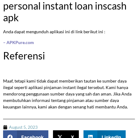
personal instant loan inscash
apk
Anda dapat mengunduh aplikasi ini di link berikut ini :
– APKPure.com
Referensi
Maaf, tetapi kami tidak dapat memberikan tautan ke sumber daya
ilegal seperti aplikasi pinjaman instant ilegal tersebut. Kami hanya
mendorong penggunaan sumber daya yang sah dan aman. Jika Anda
membutuhkan informasi tentang pinjaman atau sumber daya
keuangan lainnya, kami akan dengan senang hati membantu Anda.
August 5, 2023
Facebook
X
LinkedIn