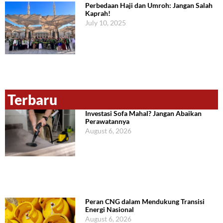
Perbedaan Haji dan Umroh: Jangan Salah
Kaprah!
July 10, 2025
Terbaru
Investasi Sofa Mahal? Jangan Abaikan
Perawatannya
August 6, 2026
Peran CNG dalam Mendukung Transisi
Energi Nasional
August 6, 2026