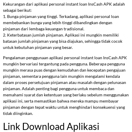
Kekurangan dari aplikasi personal instant loan InsCash APK adalah
sebagai berikut:
1. Bunga pinjaman yang tinggi. Terkadang, aplikasi personal loan
membebankan bunga yang lebih tinggi dibandingkan dengan
pinjaman dari lembaga keuangan tradisional.
2. Keterbatasan jumlah pinjaman. Aplikasi ini mungkin memiliki
batasan jumlah pinjaman yang bisa diajukan, sehingga tidak cocok
untuk kebutuhan pinjaman yang besar.
Pengalaman penggunaan aplikasi personal instant loan InsCash APK
mungkin bervariasi tergantung pada pengguna. Beberapa pengguna
mungkin merasa puas dengan kemudahan dan kecepatan pengajuan
pinjaman, sementara pengguna lain mungkin mengalami kendala
dalam proses persetujuan pinjaman atau masalah dengan pelunasan
pinjaman. Adalah penting bagi pengguna untuk membaca dan
memahami syarat dan ketentuan yang berlaku sebelum menggunakan
aplikasi ini, serta memastikan bahwa mereka mampu membayar
pinjaman dengan tepat waktu untuk menghindari konsekuensi yang
tidak diinginkan.
Link Download Aplikasi