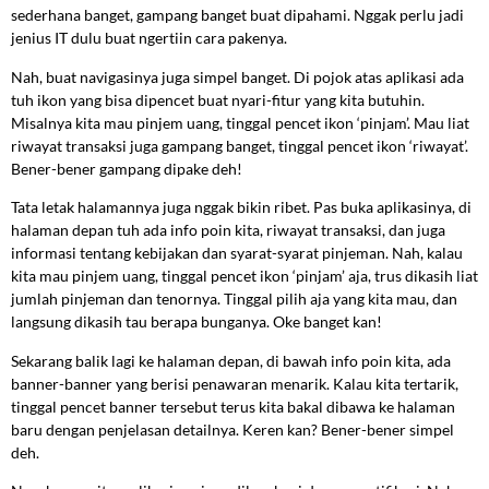
sederhana banget, gampang banget buat dipahami. Nggak perlu jadi
jenius IT dulu buat ngertiin cara pakenya.
Nah, buat navigasinya juga simpel banget. Di pojok atas aplikasi ada
tuh ikon yang bisa dipencet buat nyari-fitur yang kita butuhin.
Misalnya kita mau pinjem uang, tinggal pencet ikon ‘pinjam’. Mau liat
riwayat transaksi juga gampang banget, tinggal pencet ikon ‘riwayat’.
Bener-bener gampang dipake deh!
Tata letak halamannya juga nggak bikin ribet. Pas buka aplikasinya, di
halaman depan tuh ada info poin kita, riwayat transaksi, dan juga
informasi tentang kebijakan dan syarat-syarat pinjeman. Nah, kalau
kita mau pinjem uang, tinggal pencet ikon ‘pinjam’ aja, trus dikasih liat
jumlah pinjeman dan tenornya. Tinggal pilih aja yang kita mau, dan
langsung dikasih tau berapa bunganya. Oke banget kan!
Sekarang balik lagi ke halaman depan, di bawah info poin kita, ada
banner-banner yang berisi penawaran menarik. Kalau kita tertarik,
tinggal pencet banner tersebut terus kita bakal dibawa ke halaman
baru dengan penjelasan detailnya. Keren kan? Bener-bener simpel
deh.