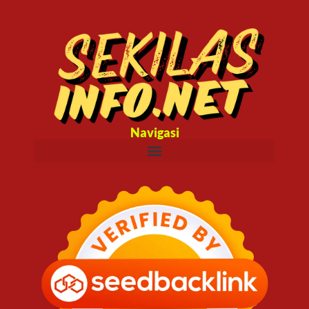
Navigasi