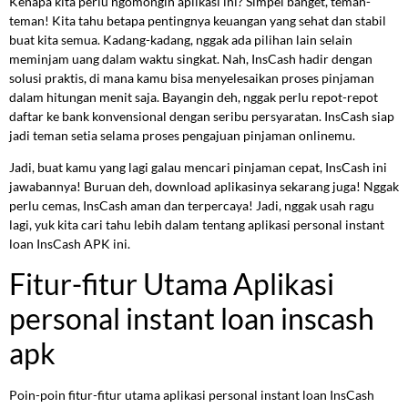
Kenapa kita perlu ngomongin aplikasi ini? Simpel banget, teman-
teman! Kita tahu betapa pentingnya keuangan yang sehat dan stabil
buat kita semua. Kadang-kadang, nggak ada pilihan lain selain
meminjam uang dalam waktu singkat. Nah, InsCash hadir dengan
solusi praktis, di mana kamu bisa menyelesaikan proses pinjaman
dalam hitungan menit saja. Bayangin deh, nggak perlu repot-repot
daftar ke bank konvensional dengan seribu persyaratan. InsCash siap
jadi teman setia selama proses pengajuan pinjaman onlinemu.
Jadi, buat kamu yang lagi galau mencari pinjaman cepat, InsCash ini
jawabannya! Buruan deh, download aplikasinya sekarang juga! Nggak
perlu cemas, InsCash aman dan terpercaya! Jadi, nggak usah ragu
lagi, yuk kita cari tahu lebih dalam tentang aplikasi personal instant
loan InsCash APK ini.
Fitur-fitur Utama Aplikasi
personal instant loan inscash
apk
Poin-poin fitur-fitur utama aplikasi personal instant loan InsCash