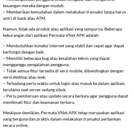
keuangan mereka dengan mudah.
– Memberikan kemudahan dalam melakukan transaksi tanpa harus
antri di bank atau ATM.
Namun, tidak ada produk atau aplikasi yang sempurna. Beberapa
kekurangan dari aplikasi Permata VNet APK adalah:
– Membutuhkan koneksi internet yang stabil dan cepat agar dapat
berfungsi dengan baik.
– Memiliki beberapa bug atau kesalahan teknis yang dapat
mengganggu pengalaman pengguna.
– Tidak semua fitur tersedia di versi mobile, dibandingkan dengan
versi desktop atau web.
– Terkadang perlu waktu untuk login atau masuk ke dalam aplikasi,
terutama saat server sedang sibuk.
– Perlu pembaruan atau update secara berkala agar pengguna dapat
menikmati fitur dan keamanan terbaru.
Meskipun demikian, Permata VNet APK tetap merupakan aplikasi
yang berguna dan praktis dalam melakukan transaksi perbankan
secara online.