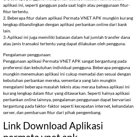
aplikasi ini, seperti gangguan pada saat login atau penggunaan fitur-
fitur tertentu.
2. Beberapa fitur dalam aplikasi Permata VNET APK mungkin kurang
lengkap dibandingkan dengan aplikasi perbankan online dari bank
lain.
3. Aplikasi ini juga memiliki batasan dalam hal jumlah transfer dana
atau jenis transaksi tertentu yang dapat dilakukan oleh pengguna.
Pengalaman penggunaan:
Penggunaan aplikasi Permata VNET APK sangat bergantung pada
preferensi dan kebutuhan individual pengguna. Beberapa pengguna
mungkin menemukan aplikasi ini cukup memadai dan sesuai dengan
kebutuhan perbankan mereka, sementara yang lain mungkin
mengalami beberapa masalah teknis atau merasa bahwa aplikasi ini
kurang lengkap dalam fitur yang ditawarkan. Seperti halnya aplikasi
perbankan online lainnya, pengalaman penggunaan dapat bervariasi
tergantung pada faktor-faktor seperti kecepatan internet, kehandalan
server, dan pembaruan fitur dari pihak pengembang.
Link Download Aplikasi