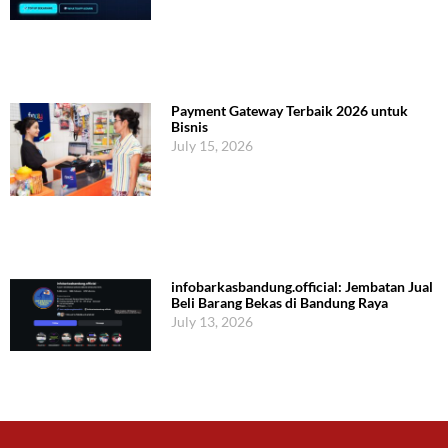
Payment Gateway Terbaik 2026 untuk
Bisnis
July 15, 2026
infobarkasbandung.official: Jembatan Jual
Beli Barang Bekas di Bandung Raya
July 13, 2026