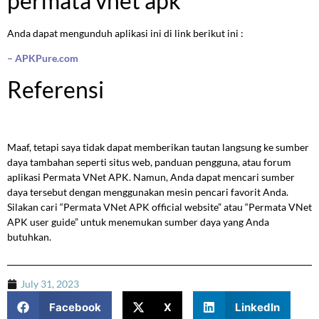
permata vnet apk
Anda dapat mengunduh aplikasi ini di link berikut ini :
– APKPure.com
Referensi
Maaf, tetapi saya tidak dapat memberikan tautan langsung ke sumber
daya tambahan seperti situs web, panduan pengguna, atau forum
aplikasi Permata VNet APK. Namun, Anda dapat mencari sumber
daya tersebut dengan menggunakan mesin pencari favorit Anda.
Silakan cari “Permata VNet APK official website” atau “Permata VNet
APK user guide” untuk menemukan sumber daya yang Anda
butuhkan.
July 31, 2023
Facebook
X
LinkedIn