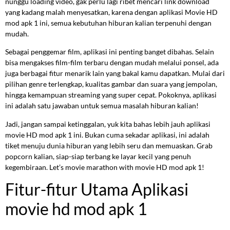
nunggu loading video, gak perlu lagi ribet mencari link download
yang kadang malah menyesatkan, karena dengan aplikasi Movie HD
mod apk 1 ini, semua kebutuhan hiburan kalian terpenuhi dengan
mudah.
Sebagai penggemar film, aplikasi ini penting banget dibahas. Selain
bisa mengakses film-film terbaru dengan mudah melalui ponsel, ada
juga berbagai fitur menarik lain yang bakal kamu dapatkan. Mulai dari
pilihan genre terlengkap, kualitas gambar dan suara yang jempolan,
hingga kemampuan streaming yang super cepat. Pokoknya, aplikasi
ini adalah satu jawaban untuk semua masalah hiburan kalian!
Jadi, jangan sampai ketinggalan, yuk kita bahas lebih jauh aplikasi
movie HD mod apk 1 ini. Bukan cuma sekadar aplikasi, ini adalah
tiket menuju dunia hiburan yang lebih seru dan memuaskan. Grab
popcorn kalian, siap-siap terbang ke layar kecil yang penuh
kegembiraan. Let’s movie marathon with movie HD mod apk 1!
Fitur-fitur Utama Aplikasi
movie hd mod apk 1