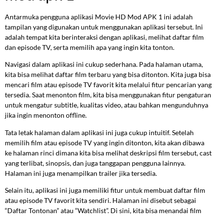
Antarmuka pengguna aplikasi Movie HD Mod APK 1 ini adalah
tampilan yang digunakan untuk menggunakan aplikasi tersebut. Ini
adalah tempat kita berinteraksi dengan aplikasi, melihat daftar film
dan episode TV, serta memilih apa yang ingin kita tonton.
Navigasi dalam aplikasi ini cukup sederhana. Pada halaman utama,
kita bisa melihat daftar film terbaru yang bisa ditonton. Kita juga bisa
mencari film atau episode TV favorit kita melalui fitur pencarian yang
tersedia. Saat menonton film, kita bisa menggunakan fitur pengaturan
untuk mengatur subtitle, kualitas video, atau bahkan mengunduhnya
jika ingin menonton offline.
Tata letak halaman dalam aplikasi ini juga cukup intuitif. Setelah
memilih film atau episode TV yang ingin ditonton, kita akan dibawa
ke halaman rinci dimana kita bisa melihat deskripsi film tersebut, cast
yang terlibat, sinopsis, dan juga tanggapan pengguna lainnya.
Halaman ini juga menampilkan trailer jika tersedia.
Selain itu, aplikasi ini juga memiliki fitur untuk membuat daftar film
atau episode TV favorit kita sendiri. Halaman ini disebut sebagai
“Daftar Tontonan” atau “Watchlist”. Di sini, kita bisa menandai film