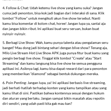
4. Follow & Chat: Udah ketemu live show yang kamu suka? Jangan
cuma jadi penonton, bisa kok jadi bagian dari interaksi di sana. Klik
tombol “Follow” untuk mengikuti akun live show tersebut. Nanti
kamu bisa komentar di kolom chat, horee! Jangan lupa ya, santai aja
dan jangan bikin ribut. Ini aplikasi buat seru-seruan, bukan buat
nyinyir-nyinyir.
5. Berbagi Live Show: Wah, kamu punya talenta atau pengalaman seru
banget? Mau dong jadi bintang sehari dengan blive show? Tenang aja,
Milo Live Stream Hot Live Show APK juga punya fitur buat kamu yang
pengin berbagi live show. Tinggal klik tombol “Create” atau “Start
Streaming” dan kamu langsung bisa live show ke semua pengguna
aplikasi ini. Asiknya lagi, kamu bisa dapat reward dari para penonton
yang memberikan “diamond” sebagai bentuk dukungan mereka.
6. Poin Penting: Jangan lupa, ya! Ini aplikasi berbasis live streaming,
jadi berhati-hatilah terhadap konten yang kamu tampilkan atau yang
kamu lihat di sini. Pastikan bahwa kontennya sesuai dengan hukum
dan aturan yang berlaku. Jangan sampai bikin masalah atau repotin
diri sendiri, yang udah pasti kita gak mau kan?