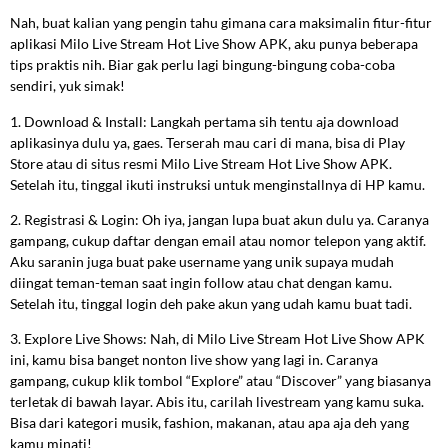
Nah, buat kalian yang pengin tahu gimana cara maksimalin fitur-fitur
aplikasi Milo Live Stream Hot Live Show APK, aku punya beberapa
tips praktis nih. Biar gak perlu lagi bingung-bingung coba-coba
sendiri, yuk simak!
1. Download & Install: Langkah pertama sih tentu aja download
aplikasinya dulu ya, gaes. Terserah mau cari di mana, bisa di Play
Store atau di situs resmi Milo Live Stream Hot Live Show APK.
Setelah itu, tinggal ikuti instruksi untuk menginstallnya di HP kamu.
2. Registrasi & Login: Oh iya, jangan lupa buat akun dulu ya. Caranya
gampang, cukup daftar dengan email atau nomor telepon yang aktif.
Aku saranin juga buat pake username yang unik supaya mudah
diingat teman-teman saat ingin follow atau chat dengan kamu.
Setelah itu, tinggal login deh pake akun yang udah kamu buat tadi.
3. Explore Live Shows: Nah, di Milo Live Stream Hot Live Show APK
ini, kamu bisa banget nonton live show yang lagi in. Caranya
gampang, cukup klik tombol “Explore” atau “Discover” yang biasanya
terletak di bawah layar. Abis itu, carilah livestream yang kamu suka.
Bisa dari kategori musik, fashion, makanan, atau apa aja deh yang
kamu minati!