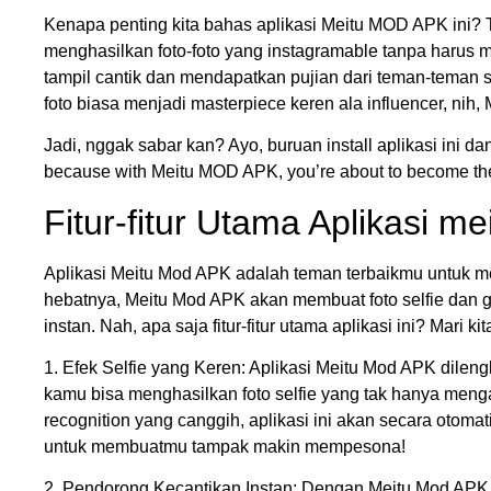
Kenapa penting kita bahas aplikasi Meitu MOD APK ini? Te
menghasilkan foto-foto yang instagramable tanpa harus 
tampil cantik dan mendapatkan pujian dari teman-teman se
foto biasa menjadi masterpiece keren ala influencer, ni
Jadi, nggak sabar kan? Ayo, buruan install aplikasi ini da
because with Meitu MOD APK, you’re about to become the 
Fitur-fitur Utama Aplikasi m
Aplikasi Meitu Mod APK adalah teman terbaikmu untuk m
hebatnya, Meitu Mod APK akan membuat foto selfie dan 
instan. Nah, apa saja fitur-fitur utama aplikasi ini? Mari ki
1. Efek Selfie yang Keren: Aplikasi Meitu Mod APK dileng
kamu bisa menghasilkan foto selfie yang tak hanya menga
recognition yang canggih, aplikasi ini akan secara otomat
untuk membuatmu tampak makin mempesona!
2. Pendorong Kecantikan Instan: Dengan Meitu Mod APK, 