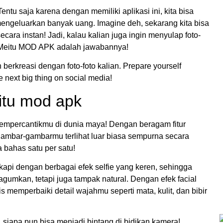
ntu saja karena dengan memiliki aplikasi ini, kita bisa
mengeluarkan banyak uang. Imagine deh, sekarang kita bisa
cara instan! Jadi, kalau kalian juga ingin menyulap foto-
h, Meitu MOD APK adalah jawabannya!
n berkreasi dengan foto-foto kalian. Prepare yourself
next big thing on social media!
eitu mod apk
empercantikmu di dunia maya! Dengan beragam fitur
gambar-gambarmu terlihat luar biasa sempurna secara
ta bahas satu per satu!
kapi dengan berbagai efek selfie yang keren, sehingga
gumkan, tetapi juga tampak natural. Dengan efek facial
is memperbaiki detail wajahmu seperti mata, kulit, dan bibir
siapa pun bisa menjadi bintang di bidikan kamera!