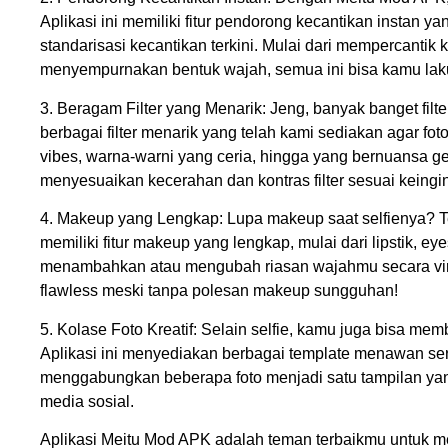
Aplikasi ini memiliki fitur pendorong kecantikan instan
standarisasi kecantikan terkini. Mulai dari mempercantik
menyempurnakan bentuk wajah, semua ini bisa kamu lak
3. Beragam Filter yang Menarik: Jeng, banyak banget filt
berbagai filter menarik yang telah kami sediakan agar foto
vibes, warna-warni yang ceria, hingga yang bernuansa ge
menyesuaikan kecerahan dan kontras filter sesuai keing
4. Makeup yang Lengkap: Lupa makeup saat selfienya? Te
memiliki fitur makeup yang lengkap, mulai dari lipstik, e
menambahkan atau mengubah riasan wajahmu secara virtua
flawless meski tanpa polesan makeup sungguhan!
5. Kolase Foto Kreatif: Selain selfie, kamu juga bisa me
Aplikasi ini menyediakan berbagai template menawan ser
menggabungkan beberapa foto menjadi satu tampilan yan
media sosial.
Aplikasi Meitu Mod APK adalah teman terbaikmu untuk m