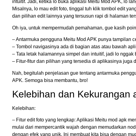
intuitif. Jadi, ketika lo buka aplikasi Meitu Mod APK, lo
Misalnya, lo mau edit foto, tinggal tuh klik tombol edit ya
dan pilihan edit lainnya yang tersusun rapi di halaman ters
Oh iya, untuk mempermudah pemahaman, gue kasih poin-
– Antarmuka pengguna Meitu Mod APK punya tampilan cer
– Tombol navigasinya ada di bagian atas atau bawah apli
– Tata letak halamannya simpel dan intuitif, jadi lo ngga
– Fitur-fitur dan pilihan yang tersedia di aplikasinya juga
Nah, begitulah penjelasan gue tentang antarmuka penggun
APK. Semoga bisa membantu, bro!
Kelebihan dan Kekurangan a
Kelebihan:
– Fitur edit foto yang lengkap: Aplikasi Meitu mod apk me
mulai dari mempercantik wajah dengan memudarkan nod
dengan efek yang unik. Ini membuat kita bisa dengan muda