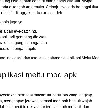
 langsung bisa paham dong di mana harus klik atau swipe.
ng ada di tengah antarmuka. Selanjutnya, ada berbagai fitur
ebut. Jadi, nggak perlu cari-cari deh.
poin juga ya:
ia dan eye-catching.
kasi, jadi gampang diakses.
k bakal bingung mau ngapain.
 disusun dengan rapih.
a, navigasi, dan tata letak halaman di aplikasi Meitu Mod
plikasi meitu mod apk
nyediakan berbagai macam fitur edit foto yang lengkap,
a, menghapus jerawat, sampai merubah bentuk wajah
h mengedit foto kita agar terlihat lebih menarik dan