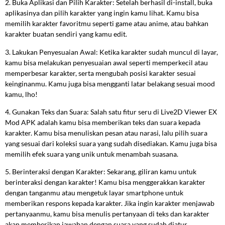
2. Buka Aplikasi dan Pilih Karakter: Setelah berhasil di-install, buka
aplikasinya dan pilih karakter yang ingin kamu lihat. Kamu bisa
memilih karakter favoritmu seperti game atau anime, atau bahkan
karakter buatan sendiri yang kamu edit.
3. Lakukan Penyesuaian Awal: Ketika karakter sudah muncul di layar,
kamu bisa melakukan penyesuaian awal seperti memperkecil atau
memperbesar karakter, serta mengubah posisi karakter sesuai
keinginanmu. Kamu juga bisa mengganti latar belakang sesuai mood
kamu, lho!
4. Gunakan Teks dan Suara: Salah satu fitur seru di Live2D Viewer EX
Mod APK adalah kamu bisa memberikan teks dan suara kepada
karakter. Kamu bisa menuliskan pesan atau narasi, lalu pilih suara
yang sesuai dari koleksi suara yang sudah disediakan. Kamu juga bisa
memilih efek suara yang unik untuk menambah suasana.
5. Berinteraksi dengan Karakter: Sekarang, giliran kamu untuk
berinteraksi dengan karakter! Kamu bisa menggerakkan karakter
dengan tanganmu atau mengetuk layar smartphone untuk
memberikan respons kepada karakter. Jika ingin karakter menjawab
pertanyaanmu, kamu bisa menulis pertanyaan di teks dan karakter
akan memberikan jawaban dengan suara yang sudah diatur