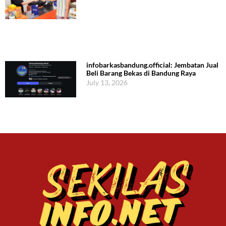
infobarkasbandung.official: Jembatan Jual
Beli Barang Bekas di Bandung Raya
July 13, 2026