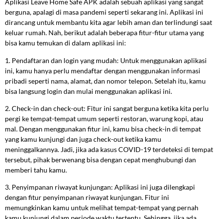
Aplikasi Leave Home Safe APK adalah sebuah aplikasi yang sangat
berguna, apalagi di masa pandemi seperti sekarang ini. Aplikasi ini
dirancang untuk membantu kita agar lebih aman dan terlindungi saat
keluar rumah. Nah, berikut adalah beberapa fitur-fitur utama yang
bisa kamu temukan di dalam aplikasi ini:
1. Pendaftaran dan login yang mudah: Untuk menggunakan aplikasi
ini, kamu hanya perlu mendaftar dengan menggunakan informasi
pribadi seperti nama, alamat, dan nomor telepon. Setelah itu, kamu
bisa langsung login dan mulai menggunakan aplikasi ini.
2. Check-in dan check-out: Fitur ini sangat berguna ketika kita perlu
pergi ke tempat-tempat umum seperti restoran, warung kopi, atau
mal. Dengan menggunakan fitur ini, kamu bisa check-in di tempat
yang kamu kunjungi dan juga check-out ketika kamu
meninggalkannya. Jadi, jika ada kasus COVID-19 terdeteksi di tempat
tersebut, pihak berwenang bisa dengan cepat menghubungi dan
memberi tahu kamu.
3. Penyimpanan riwayat kunjungan: Aplikasi ini juga dilengkapi
dengan fitur penyimpanan riwayat kunjungan. Fitur ini
memungkinkan kamu untuk melihat tempat-tempat yang pernah
kamu kunjungi dalam periode waktu tertentu. Sehingga, jika ada