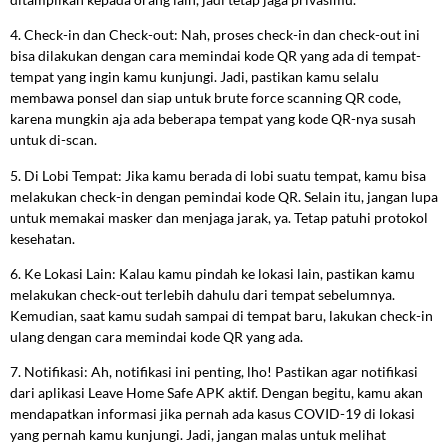
4. Check-in dan Check-out: Nah, proses check-in dan check-out ini
bisa dilakukan dengan cara memindai kode QR yang ada di tempat-
tempat yang ingin kamu kunjungi. Jadi, pastikan kamu selalu
membawa ponsel dan siap untuk brute force scanning QR code,
karena mungkin aja ada beberapa tempat yang kode QR-nya susah
untuk di-scan.
5. Di Lobi Tempat: Jika kamu berada di lobi suatu tempat, kamu bisa
melakukan check-in dengan pemindai kode QR. Selain itu, jangan lupa
untuk memakai masker dan menjaga jarak, ya. Tetap patuhi protokol
kesehatan.
6. Ke Lokasi Lain: Kalau kamu pindah ke lokasi lain, pastikan kamu
melakukan check-out terlebih dahulu dari tempat sebelumnya.
Kemudian, saat kamu sudah sampai di tempat baru, lakukan check-in
ulang dengan cara memindai kode QR yang ada.
7. Notifikasi: Ah, notifikasi ini penting, lho! Pastikan agar notifikasi
dari aplikasi Leave Home Safe APK aktif. Dengan begitu, kamu akan
mendapatkan informasi jika pernah ada kasus COVID-19 di lokasi
yang pernah kamu kunjungi. Jadi, jangan malas untuk melihat