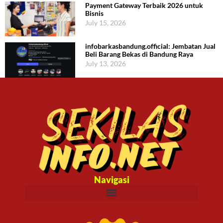
Payment Gateway Terbaik 2026 untuk
Bisnis
July 15, 2026
infobarkasbandung.official: Jembatan Jual
Beli Barang Bekas di Bandung Raya
July 13, 2026
Navigasi