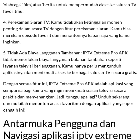
‘olahraga’, ‘film’, atau ‘berita’ untuk mempermudah akses ke saluran TV
favoritmu.
4. Perekaman Siaran TV: Kamu tidak akan ketinggalan momen
penting dalam acara TV dengan fitur perekaman siaran. Kamu bisa
merekam episode favorit dan menontonnya kapan saja yang kamu
inginkan.
5. Tidak Ada Biaya Langganan Tambahan: IPTV Extreme Pro APK
tidak memerlukan biaya langganan bulanan tambahan seperti
layanan televisi berlangganan. Kamu hanya perlu mengunduh
aplikasinya dan menikmati akses ke berbagai saluran TV secara gratis.
Dengan semua fitur ini, IPTV Extreme Pro APK adalah aplikasi yang
sempurna bagi kamu yang ingin menikmati siaran televisi secara
praktis dan menyenangkan. Jadi, tunggu apa lagi? Unduh sekarang
dan mulailah menonton acara favoritmu dengan aplikasi yang super
canggih ini!
Antarmuka Pengguna dan
Navigasi aplikasi iptv extreme