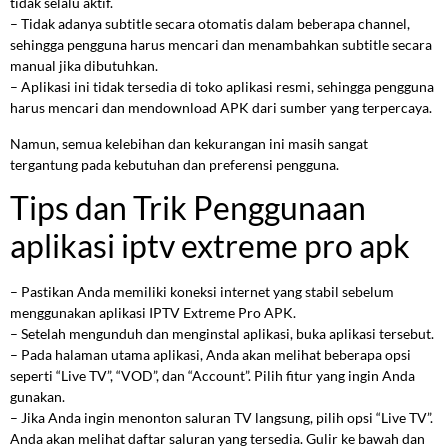
tidak selalu aktif.
– Tidak adanya subtitle secara otomatis dalam beberapa channel,
sehingga pengguna harus mencari dan menambahkan subtitle secara
manual jika dibutuhkan.
– Aplikasi ini tidak tersedia di toko aplikasi resmi, sehingga pengguna
harus mencari dan mendownload APK dari sumber yang terpercaya.
Namun, semua kelebihan dan kekurangan ini masih sangat
tergantung pada kebutuhan dan preferensi pengguna.
Tips dan Trik Penggunaan
aplikasi iptv extreme pro apk
– Pastikan Anda memiliki koneksi internet yang stabil sebelum
menggunakan aplikasi IPTV Extreme Pro APK.
– Setelah mengunduh dan menginstal aplikasi, buka aplikasi tersebut.
– Pada halaman utama aplikasi, Anda akan melihat beberapa opsi
seperti “Live TV”, “VOD”, dan “Account”. Pilih fitur yang ingin Anda
gunakan.
– Jika Anda ingin menonton saluran TV langsung, pilih opsi “Live TV”.
Anda akan melihat daftar saluran yang tersedia. Gulir ke bawah dan