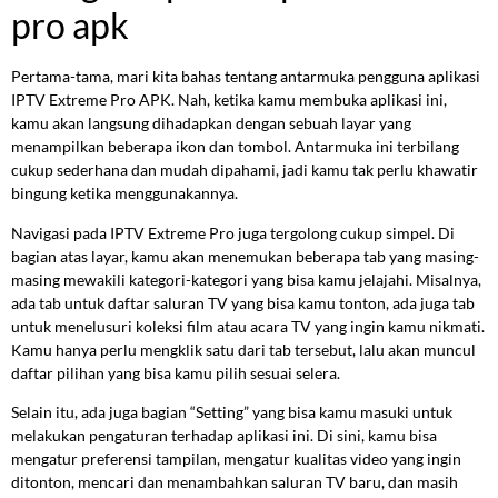
pro apk
Pertama-tama, mari kita bahas tentang antarmuka pengguna aplikasi
IPTV Extreme Pro APK. Nah, ketika kamu membuka aplikasi ini,
kamu akan langsung dihadapkan dengan sebuah layar yang
menampilkan beberapa ikon dan tombol. Antarmuka ini terbilang
cukup sederhana dan mudah dipahami, jadi kamu tak perlu khawatir
bingung ketika menggunakannya.
Navigasi pada IPTV Extreme Pro juga tergolong cukup simpel. Di
bagian atas layar, kamu akan menemukan beberapa tab yang masing-
masing mewakili kategori-kategori yang bisa kamu jelajahi. Misalnya,
ada tab untuk daftar saluran TV yang bisa kamu tonton, ada juga tab
untuk menelusuri koleksi film atau acara TV yang ingin kamu nikmati.
Kamu hanya perlu mengklik satu dari tab tersebut, lalu akan muncul
daftar pilihan yang bisa kamu pilih sesuai selera.
Selain itu, ada juga bagian “Setting” yang bisa kamu masuki untuk
melakukan pengaturan terhadap aplikasi ini. Di sini, kamu bisa
mengatur preferensi tampilan, mengatur kualitas video yang ingin
ditonton, mencari dan menambahkan saluran TV baru, dan masih