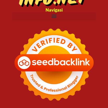
Navigasi