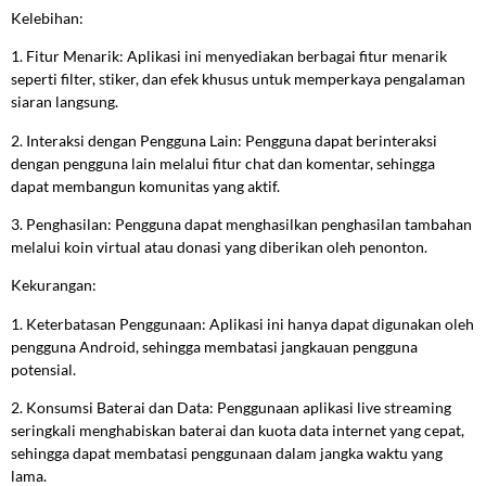
Kelebihan:
1. Fitur Menarik: Aplikasi ini menyediakan berbagai fitur menarik
seperti filter, stiker, dan efek khusus untuk memperkaya pengalaman
siaran langsung.
2. Interaksi dengan Pengguna Lain: Pengguna dapat berinteraksi
dengan pengguna lain melalui fitur chat dan komentar, sehingga
dapat membangun komunitas yang aktif.
3. Penghasilan: Pengguna dapat menghasilkan penghasilan tambahan
melalui koin virtual atau donasi yang diberikan oleh penonton.
Kekurangan:
1. Keterbatasan Penggunaan: Aplikasi ini hanya dapat digunakan oleh
pengguna Android, sehingga membatasi jangkauan pengguna
potensial.
2. Konsumsi Baterai dan Data: Penggunaan aplikasi live streaming
seringkali menghabiskan baterai dan kuota data internet yang cepat,
sehingga dapat membatasi penggunaan dalam jangka waktu yang
lama.