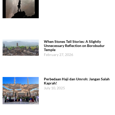
When Stones Tell Stories: A Slightly
Unnecessary Reflection on Borobudur
Temple
February 27, 2026
Perbedaan Haji dan Umroh: Jangan Salah
Kaprah!
July 10, 2025