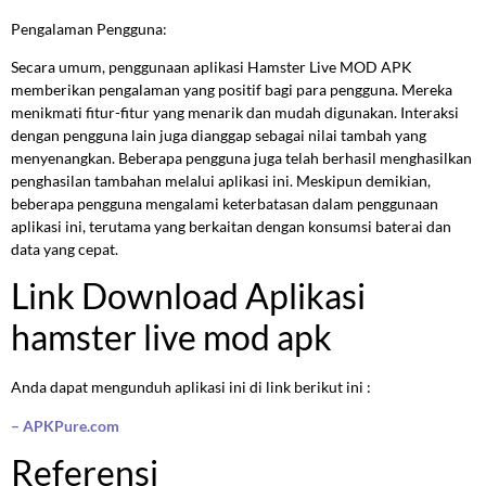
Pengalaman Pengguna:
Secara umum, penggunaan aplikasi Hamster Live MOD APK
memberikan pengalaman yang positif bagi para pengguna. Mereka
menikmati fitur-fitur yang menarik dan mudah digunakan. Interaksi
dengan pengguna lain juga dianggap sebagai nilai tambah yang
menyenangkan. Beberapa pengguna juga telah berhasil menghasilkan
penghasilan tambahan melalui aplikasi ini. Meskipun demikian,
beberapa pengguna mengalami keterbatasan dalam penggunaan
aplikasi ini, terutama yang berkaitan dengan konsumsi baterai dan
data yang cepat.
Link Download Aplikasi
hamster live mod apk
Anda dapat mengunduh aplikasi ini di link berikut ini :
– APKPure.com
Referensi